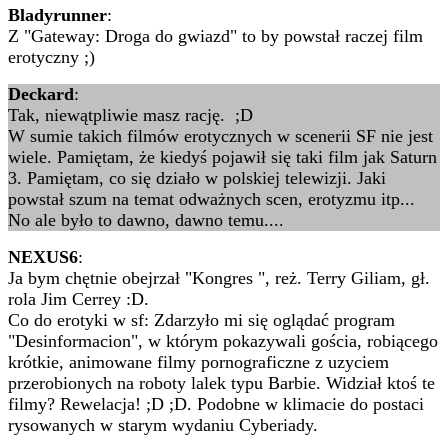
Bladyrunner
:
Z "Gateway: Droga do gwiazd" to by powstał raczej film
erotyczny ;)
Deckard
:
Tak, niewątpliwie masz rację. ;D
W sumie takich filmów erotycznych w scenerii SF nie jest
wiele. Pamiętam, że kiedyś pojawił się taki film jak Saturn
3. Pamiętam, co się działo w polskiej telewizji. Jaki
powstał szum na temat odważnych scen, erotyzmu itp...
No ale było to dawno, dawno temu....
NEXUS6
:
Ja bym chętnie obejrzał "Kongres ", reż. Terry Giliam, gł.
rola Jim Cerrey :D.
Co do erotyki w sf: Zdarzyło mi się oglądać program
"Desinformacion", w którym pokazywali gościa, robiącego
krótkie, animowane filmy pornograficzne z uzyciem
przerobionych na roboty lalek typu Barbie. Widział ktoś te
filmy? Rewelacja! ;D ;D. Podobne w klimacie do postaci
rysowanych w starym wydaniu Cyberiady.