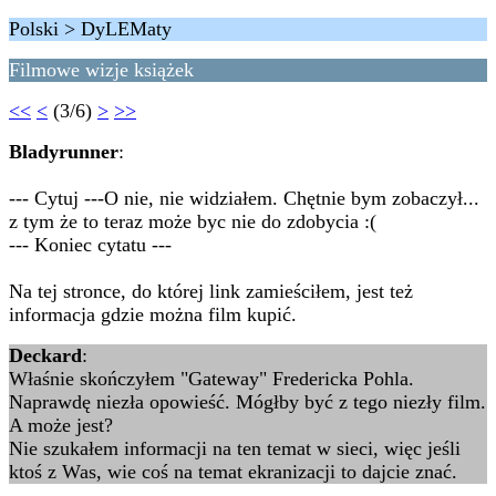
Polski > DyLEMaty
Filmowe wizje książek
<<
<
(3/6)
>
>>
Bladyrunner
:
--- Cytuj ---O nie, nie widziałem. Chętnie bym zobaczył...
z tym że to teraz może byc nie do zdobycia :(
--- Koniec cytatu ---
Na tej stronce, do której link zamieściłem, jest też
informacja gdzie można film kupić.
Deckard
:
Właśnie skończyłem "Gateway" Fredericka Pohla.
Naprawdę niezła opowieść. Mógłby być z tego niezły film.
A może jest?
Nie szukałem informacji na ten temat w sieci, więc jeśli
ktoś z Was, wie coś na temat ekranizacji to dajcie znać.