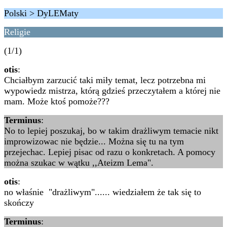
Polski > DyLEMaty
Religie
(1/1)
otis
:
Chciałbym zarzucić taki miły temat, lecz potrzebna mi
wypowiedz mistrza, którą gdzieś przeczytałem a której nie
mam. Może ktoś pomoże???
Terminus
:
No to lepiej poszukaj, bo w takim drażliwym temacie nikt
improwizowac nie będzie... Można się tu na tym
przejechac. Lepiej pisac od razu o konkretach. A pomocy
można szukac w wątku ,,Ateizm Lema".
otis
:
no właśnie "drażliwym"...... wiedziałem że tak się to
skończy
Terminus
: