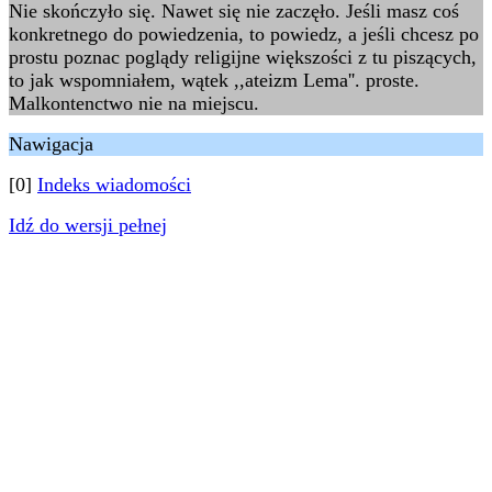
Nie skończyło się. Nawet się nie zaczęło. Jeśli masz coś
konkretnego do powiedzenia, to powiedz, a jeśli chcesz po
prostu poznac poglądy religijne większości z tu piszących,
to jak wspomniałem, wątek ,,ateizm Lema''. proste.
Malkontenctwo nie na miejscu.
Nawigacja
[0]
Indeks wiadomości
Idź do wersji pełnej