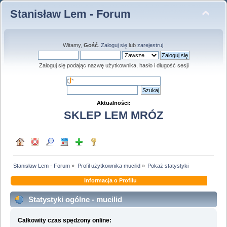
Stanisław Lem - Forum
Witamy,
Gość
.
Zaloguj się
lub
zarejestruj
.
Zaloguj się podając nazwę użytkownika, hasło i długość sesji
Aktualności:
SKLEP LEM MRÓZ
Stanisław Lem - Forum
»
Profil użytkownika mucilid
»
Pokaż statystyki
Informacja o Profilu
Statystyki ogólne - mucilid
Całkowity czas spędzony online: