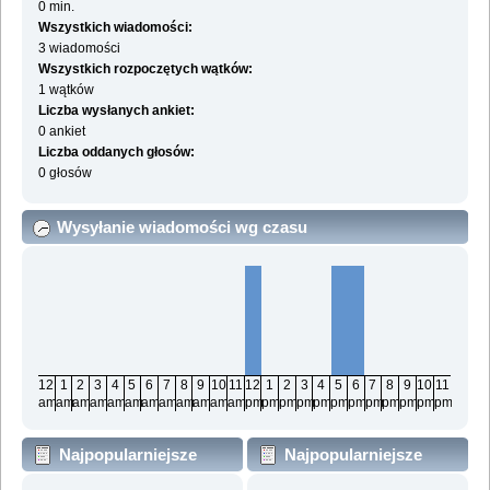
0 min.
Wszystkich wiadomości:
3 wiadomości
Wszystkich rozpoczętych wątków:
1 wątków
Liczba wysłanych ankiet:
0 ankiet
Liczba oddanych głosów:
0 głosów
Wysyłanie wiadomości wg czasu
12
1
2
3
4
5
6
7
8
9
10
11
12
1
2
3
4
5
6
7
8
9
10
11
am
am
am
am
am
am
am
am
am
am
am
am
pm
pm
pm
pm
pm
pm
pm
pm
pm
pm
pm
pm
Najpopularniejsze
Najpopularniejsze
działy wg wiadomości
działy wg aktywności