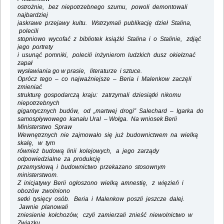
ostrożnie, bez niepotrzebnego szumu, powoli demontowali
najbardziej
jaskrawe przejawy kultu. Wstrzymali publikację dzieł Stalina,
polecili
stopniowo wycofać z bibliotek książki Stalina i o Stalinie, zdjąć
jego portrety
i usunąć pomniki, polecili inżynierom ludzkich dusz okiełznać
zapał
wysławiania go w prasie, literaturze i sztuce.
Oprócz tego – co najważniejsze – Beria i Malenkow zaczęli
zmieniać
strukturę gospodarczą kraju: zatrzymali dziesiątki nikomu
niepotrzebnych
gigantycznych budów, od „martwej drogi” Salechard – Igarka do
samospływowego kanału Ural – Wołga. Na wniosek Berii
Ministerstwo Spraw
Wewnętrznych nie zajmowało się już budownictwem na wielką
skalę, w tym
również budową linii kolejowych, a jego zarządy
odpowiedzialne za produkcję
przemysłową i budownictwo przekazano stosownym
ministerstwom.
Z inicjatywy Berii ogłoszono wielką amnestię, z więzień i
obozów zwolniono
setki tysięcy osób. Beria i Malenkow poszli jeszcze dalej.
Jawnie planowali
zniesienie kołchozów, czyli zamierzali znieść niewolnictwo w
Związku