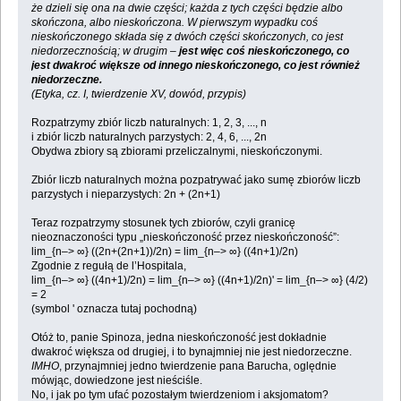
że dzieli się ona na dwie części; każda z tych części będzie albo
skończona, albo nieskończona. W pierwszym wypadku coś
nieskończonego składa się z dwóch części skończonych, co jest
niedorzecznością; w drugim –
jest więc coś nieskończonego, co
jest dwakroć większe od innego nieskończonego, co jest również
niedorzeczne.
(Etyka, cz. I, twierdzenie XV, dowód, przypis)
Rozpatrzymy zbiór liczb naturalnych: 1, 2, 3, ..., n
i zbiór liczb naturalnych parzystych: 2, 4, 6, ..., 2n
Obydwa zbiory są zbiorami przeliczalnymi, nieskończonymi.
Zbiór liczb naturalnych można pozpatrywać jako sumę zbiorów liczb
parzystych i nieparzystych: 2n + (2n+1)
Teraz rozpatrzymy stosunek tych zbiorów, czyli granicę
nieoznaczoności typu „nieskończoność przez nieskończoność”:
lim_{n–> ∞} ((2n+(2n+1))/2n) = lim_{n–> ∞} ((4n+1)/2n)
Zgodnie z regułą de l’Hospitala,
lim_{n–> ∞} ((4n+1)/2n) = lim_{n–> ∞} ((4n+1)/2n)' = lim_{n–> ∞} (4/2)
= 2
(symbol ' oznacza tutaj pochodną)
Otóż to, panie Spinoza, jedna nieskończoność jest dokładnie
dwakroć większa od drugiej, i to bynajmniej nie jest niedorzeczne.
IMHO
, przynajmniej jedno twierdzenie pana Barucha, oględnie
mówjąc, dowiedzone jest nieściśle.
No, i jak po tym ufać pozostałym twierdzeniom i aksjomatom?