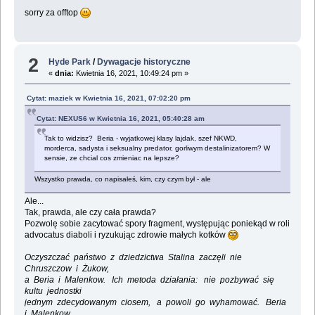
sorry za offtop
2
Hyde Park
/
Dywagacje historyczne
«
dnia:
Kwietnia 16, 2021, 10:49:24 pm »
Cytat: maziek w Kwietnia 16, 2021, 07:02:20 pm
Cytat: NEXUS6 w Kwietnia 16, 2021, 05:40:28 am
Tak to widzisz? Beria - wyjatkowej klasy lajdak, szef NKWD,
morderca, sadysta i seksualny predator, gorliwym destalinizatorem? W
sensie, ze chcial cos zmieniac na lepsze?
Wszystko prawda, co napisałeś, kim, czy czym był - ale
Ale...
Tak, prawda, ale czy cała prawda?
Pozwolę sobie zacytować spory fragment, występując poniekąd w roli
advocatus diaboli i ryzukując zdrowie małych kotków
Oczyszczać państwo z dziedzictwa Stalina zaczęli nie
Chruszczow i Żukow,
a Beria i Malenkow. Ich metoda działania: nie pozbywać się
kultu jednostki
jednym zdecydowanym ciosem, a powoli go wyhamować. Beria
i Malenkow