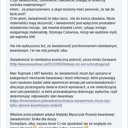
Czyli świadomość, osobowość całkowicie znikają ze śmiercią
nośnika materialnego?
Hmm... za preproszeniem, a skąd możemy mieć pewność, że tak de
facto jest?
O ile wiem, świadomość to taka rzecz...nie do końca zbadana. Może
materialiści mają słuszność, i świadomość jest wyłącznie produktem
działalności mózgu. Jak mawiał dziadek Lenin, cytując innego
wulgarnego materialistę, fizjologa Cabanisa,
mózg tak wydziela myśl,
jak wątroba żółć
.
Ale nie wykluczono też, że świadomość jest fenomenem nielokalnym,
kwantowym. I to nie mój pomyśł, olka.
Świa­do­mość to nie­lo­kalna kosmiczna jedność
, pisze Amita Goswami
(
http://www.kwantowo.pl/2015/05/09/dalej-niz-kot-schrodingera/
)
Max Tegmark z MIT twierdzi, że
świadomość może być opisana w
kategoriach mechaniki kwantowej i teorii informacji, które pozwalają
nam naukowo badać takie tajemnicze tematy jak samoświadomość i
dlaczego postrzegamy świat w trzech wymiarach, a nie niekończącej
serii rzeczywistości, w które przeskakujemy dokonując wyborów, czyli
determinując odpowiedni stan kwantowy.
(
https://innemedium.pl/wiadomosc/nasza-swiadomosc-moze-byc-
tylko-stanem-kwantowym-materii
)
Właśnie przeczytałem artykuł Matyldy Błyszczuk
Rozwój kwantowej
świadomości: furtka dla duszy
.
Domyślam, olka, nazwa może Ci nie spodobać się ze względu na