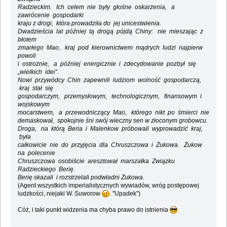
Radzieckim. Ich celem nie były głośne oskarżenia, a
zawrócenie gospodarki
kraju z drogi, która prowadziła do jej unicestwienia.
Dwadzieścia lat później tą drogą pójdą Chiny: nie mieszając z
błotem
zmarłego Mao, kraj pod kierownictwem mądrych ludzi najpierw
powoli
i ostrożnie, a później energicznie i zdecydowanie pozbył się
„wielkich idei”.
Nowi przywódcy Chin zapewnili ludziom wolność gospodarczą,
kraj stał się
gospodarczym, przemysłowym, technologicznym, finansowym i
wojskowym
mocarstwem, a przewodniczący Mao, którego nikt po śmierci nie
demaskował, spokojnie śni swój wieczny sen w złoconym grobowcu.
Droga, na którą Beria i Malenkow próbowali wyprowadzić kraj,
była
całkowicie nie do przyjęcia dla Chruszczowa i Żukowa. Żukow
na polecenie
Chruszczowa osobiście aresztował marszałka Związku
Radzieckiego Berię.
Berię skazali i rozstrzelali podwładni Żukowa.
(Agent wszystkich imperialistycznych wywiadów, wróg postępowej
ludzkości, niejaki W. Suworow
. "Upadek")
Cóż, i taki punkt widzenia ma chyba prawo do istnienia