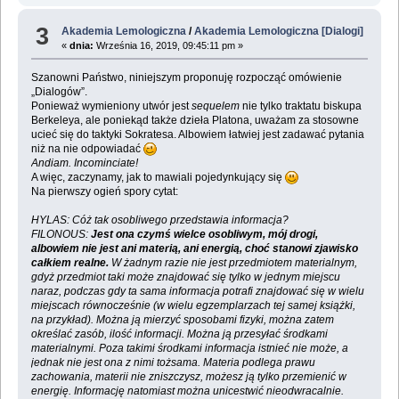
3
Akademia Lemologiczna
/
Akademia Lemologiczna [Dialogi]
«
dnia:
Września 16, 2019, 09:45:11 pm »
Szanowni Państwo, niniejszym proponuję rozpocząć omówienie
„Dialogów”.
Ponieważ wymieniony utwór jest
sequelem
nie tylko traktatu biskupa
Berkeleya, ale poniekąd także dzieła Platona, uważam za stosowne
ucieć się do taktyki Sokratesa. Albowiem łatwiej jest zadawać pytania
niż na nie odpowiadać
Andiam. Incominciate!
A więc, zaczynamy, jak to mawiali pojedynkujący się
Na pierwszy ogień spory cytat:
HYLAS: Cóż tak osobliwego przedstawia informacja?
FILONOUS:
Jest ona czymś wielce osobliwym, mój drogi,
albowiem nie jest ani materią, ani energią, choć stanowi zjawisko
całkiem realne.
W żadnym razie nie jest przedmiotem materialnym,
gdyż przedmiot taki może znajdować się tylko w jednym miejscu
naraz, podczas gdy ta sama informacja potrafi znajdować się w wielu
miejscach równocześnie (w wielu egzemplarzach tej samej książki,
na przykład). Można ją mierzyć sposobami fizyki, można zatem
określać zasób, ilość informacji. Można ją przesyłać środkami
materialnymi. Poza takimi środkami informacja istnieć nie może, a
jednak nie jest ona z nimi tożsama. Materia podlega prawu
zachowania, materii nie zniszczysz, możesz ją tylko przemienić w
energię. Informację natomiast można unicestwić nieodwracalnie.