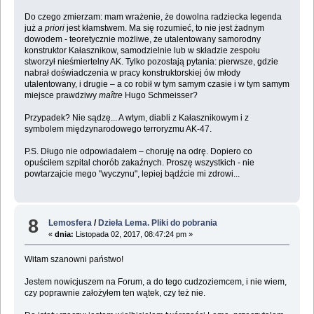
Do czego zmierzam: mam wrażenie, że dowolna radziecka legenda
już
a priori
jest kłamstwem. Ma się rozumieć, to nie jest żadnym
dowodem - teoretycznie możliwe, że utalentowany samorodny
konstruktor Kałasznikow, samodzielnie lub w składzie zespołu
stworzył nieśmiertelny AK. Tylko pozostają pytania: pierwsze, gdzie
nabrał doświadczenia w pracy konstruktorskiej ów młody
utalentowany, i drugie – a co robił w tym samym czasie i w tym samym
miejsce prawdziwy
maître
Hugo Schmeisser?
Przypadek? Nie sądzę... A wtym, diabli z Kałasznikowym i z
symbolem międzynarodowego terroryzmu AK-47.
P.S. Długo nie odpowiadałem – choruję na odrę. Dopiero co
opuściłem szpital chorób zakaźnych. Proszę wszystkich - nie
powtarzajcie mego "wyczynu", lepiej bądźcie mi zdrowi...
8
Lemosfera
/
Dzieła Lema. Pliki do pobrania
«
dnia:
Listopada 02, 2017, 08:47:24 pm »
Witam szanowni państwo!
Jestem nowicjuszem na Forum, a do tego cudzoziemcem, i nie wiem,
czy poprawnie założyłem ten wątek, czy też nie.