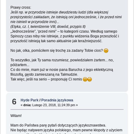
Prawy cross:
Jeśli np. w przyrodzie istnieje dwudziestu ludzi (dla większej
przejrzystości zakładam, że istnieją oni jednocześnie, i że przed nimi
nie istnieli w przyrodzie inni)...
(Etyka, cz. I, twierdzenie VIII, dowód, przypis II)
„Jednocześnie”, ‘przed nimi” – to kategorii czasu. Według samego
Spinozy czas niby nie istnieje, z punktu widzenia Boga przeszłość i
przyszłość istnieją tak samo aktualnie jak teraźniejszość.
No jak, olka, pomściłem się trochę za zadany Tobie cios?
To wszystko, jak Ty sama rozumiesz, powiedziałem żartem... no,
półżartem...
Co do mnie, mam już w nosie pana Barucha z jego eklektyczną
filozofią, gęsto zamieszaną na Tałmudzie.
Tak więc, jeśli na serio – proponuję Ci remis
6
Hyde Park
/
Poradnia językowa
«
dnia:
Lutego 23, 2018, 11:24:39 pm »
Witam!
Mam do Państwa parę pytań dotyczących językoznawstwa.
Nie będąc natywem języka polskiego, mam pewne kłopoty z użyciem