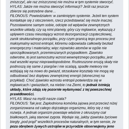
zniszczyć, ale raz zniszczonej nie można w tym systemie stworzyć.
HYLAS: Jakże nie można stworzyć informacji? Jeśli raz jeszcze
zbierze się potrzebne dane…
FILONOUS: Powiedziałem: w zamkniętym systemie. Jeżeli ten system
kontaktuje się z otoczeniem, rzecz przedstawiać się może inaczej.
Pozostawione samym sobie, odcięte od wpływów zewnętrznych
wszelkie układy, czy są nimi planety, góry czy mgławice, wykazują z
upływem czasu nieustający wzrost dezorganizacji cząsteczkowej,
zanik strukturalnego porządku, przy czym granicą tego procesu jest
maksymalny wzrost entropii, któremu odpowiada całkowity bezład
energetyczny i materialny, więc rojowisko atomów w ogóle nie
uporządkowanych, przemieszanych przypadkiem. Zjawisko
odwrotne, to jest samorzutny wzrost wewnętrznego porządku, jest
nad wszelki wyraz nieprawdopodobne. Rozkruszone erozją skały nie
podnoszą się same z piargów i nie scalają, spadłe meteory nie
wzbijają się na nowo do gwiazd, strzaskane kryształy nie mogą się
odbudować bez dopływu zewnętrznej energii (słonecznej na
przykład). Choć zjawisko wzrostu entropii potwierdza się w
mgławicach i gwiazdach, na niebie i na Ziemi, to
jednak istnieją
układy, które zdają się pozornie wyłamywać z tej powszechnej
prawidłowości.
HYLAS: Masz na myśli nasze ciała?
FILONOUS: Tak jest. Zapłodniona komórka jajowa jest przecież niżej
zorganizowana od całego dojrzałego organizmu, który się z niej
rozwija. A jednak organizm powstaje właśnie z okruszyny ciał
białkowych, jaką stanowi zygota. Wydaje się, jakby zjawiska życiowe
biegły „pod prąd” wszelkich procesów naturalnych, w tym sensie, że
poza obrębem żywych ustrojów w przyrodzie obserwujemy jeno