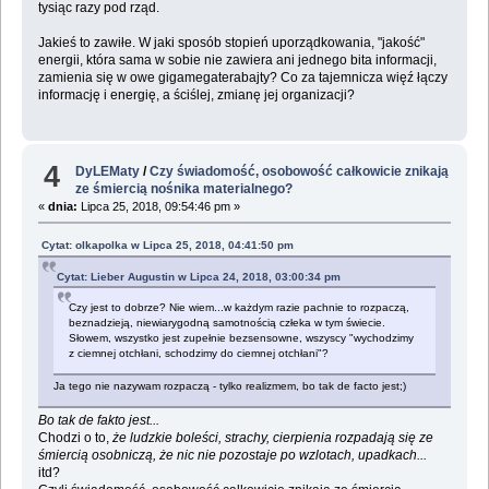
tysiąc razy pod rząd.
Jakieś to zawiłe. W jaki sposób stopień uporządkowania, "jakość"
energii, która sama w sobie nie zawiera ani jednego bita informacji,
zamienia się w owe gigamegaterabajty? Co za tajemnicza więź łączy
informację i energię, a ściślej, zmianę jej organizacji?
4
DyLEMaty
/
Czy świadomość, osobowość całkowicie znikają
ze śmiercią nośnika materialnego?
«
dnia:
Lipca 25, 2018, 09:54:46 pm »
Cytat: olkapolka w Lipca 25, 2018, 04:41:50 pm
Cytat: Lieber Augustin w Lipca 24, 2018, 03:00:34 pm
Czy jest to dobrze? Nie wiem...w każdym razie pachnie to rozpaczą,
beznadzieją, niewiarygodną samotnością człeka w tym świecie.
Słowem, wszystko jest zupełnie bezsensowne, wszyscy "wychodzimy
z ciemnej otchłani, schodzimy do ciemnej otchłani"?
Ja tego nie nazywam rozpaczą - tylko realizmem, bo tak de facto jest;)
Bo tak de fakto jest...
Chodzi o to,
że ludzkie boleści, strachy, cierpienia rozpadają się ze
śmiercią osobniczą, że nic nie pozostaje po wzlotach, upadkach...
itd?