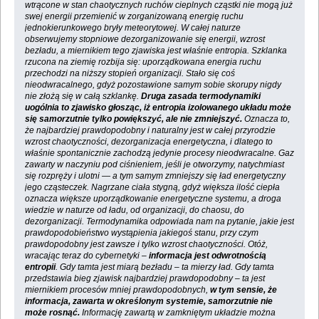
wtrącone w stan chaotycznych ruchów cieplnych cząstki nie mogą już
swej energii przemienić w zorganizowaną energię ruchu
jednokierunkowego bryły meteorytowej. W całej naturze
obserwujemy stopniowe dezorganizowanie się energii, wzrost
bezładu, a miernikiem tego zjawiska jest właśnie entropia. Szklanka
rzucona na ziemię rozbija się: uporządkowana energia ruchu
przechodzi na niższy stopień organizacji. Stało się coś
nieodwracalnego, gdyż pozostawione samym sobie skorupy nigdy
nie złożą się w całą szklankę.
Druga zasada termodynamiki
uogólnia to zjawisko głosząc, iż entropia izolowanego układu może
się samorzutnie tylko powiększyć, ale nie zmniejszyć.
Oznacza to,
że najbardziej prawdopodobny i naturalny jest w całej przyrodzie
wzrost chaotyczności, dezorganizacja energetyczna, i dlatego to
właśnie spontanicznie zachodzą jedynie procesy nieodwracalne. Gaz
zawarty w naczyniu pod ciśnieniem, jeśli je otworzymy, natychmiast
się rozpręży i ulotni — a tym samym zmniejszy się ład energetyczny
jego cząsteczek. Nagrzane ciała stygną, gdyż większa ilość ciepła
oznacza większe uporządkowanie energetyczne systemu, a droga
wiedzie w naturze od ładu, od organizacji, do chaosu, do
dezorganizacji. Termodynamika odpowiada nam na pytanie, jakie jest
prawdopodobieństwo wystąpienia jakiegoś stanu, przy czym
prawdopodobny jest zawsze i tylko wzrost chaotyczności. Otóż,
wracając teraz do cybernetyki –
informacja jest odwrotnością
entropii
. Gdy tamta jest miarą bezładu – ta mierzy ład. Gdy tamta
przedstawia bieg zjawisk najbardziej prawdopodobny – ta jest
miernikiem procesów mniej prawdopodobnych,
w tym sensie, że
informacja, zawarta w określonym systemie, samorzutnie nie
może rosnąć.
Informację zawartą w zamkniętym układzie można