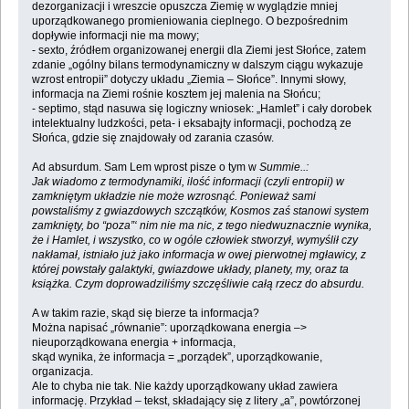
dezorganizacji i wreszcie opuszcza Ziemię w wyglądzie mniej
uporządkowanego promieniowania cieplnego. O bezpośrednim
dopływie informacji nie ma mowy;
- sexto, źródłem organizowanej energii dla Ziemi jest Słońce, zatem
zdanie „ogólny bilans termodynamiczny w dalszym ciągu wykazuje
wzrost entropii” dotyczy układu „Ziemia – Słońce”. Innymi słowy,
informacja na Ziemi rośnie kosztem jej malenia na Słońcu;
- septimo, stąd nasuwa się logiczny wniosek: „Hamlet” i cały dorobek
intelektualny ludzkości, peta- i eksabajty informacji, pochodzą ze
Słońca, gdzie się znajdowały od zarania czasów.
Ad absurdum. Sam Lem wprost pisze o tym w
Summie..:
Jak wiadomo z termodynamiki, ilość informacji (czyli entropii) w
zamkniętym układzie nie może wzrosnąć. Ponieważ sami
powstaliśmy z gwiazdowych szczątków, Kosmos zaś stanowi system
zamknięty, bo “poza”‘ nim nie ma nic, z tego niedwuznacznie wynika,
że i Hamlet, i wszystko, co w ogóle człowiek stworzył, wymyślił czy
nakłamał, istniało już jako informacja w owej pierwotnej mgławicy, z
której powstały galaktyki, gwiazdowe układy, planety, my, oraz ta
książka. Czym doprowadziliśmy szczęśliwie całą rzecz do absurdu.
A w takim razie, skąd się bierze ta informacja?
Można napisać „równanie”: uporządkowana energia –>
nieuporządkowana energia + informacja,
skąd wynika, że informacja = „porządek”, uporządkowanie,
organizacja.
Ale to chyba nie tak. Nie każdy uporządkowany układ zawiera
informację. Przykład – tekst, składający się z litery „a”, powtórzonej