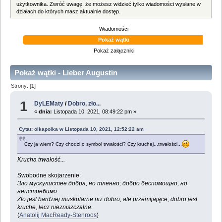
użytkownika. Zwróć uwagę, że możesz widzieć tylko wiadomości wysłane w
działach do których masz aktualnie dostęp.
Wiadomości
Pokaż wątki
Pokaż załączniki
Pokaż wątki - Lieber Augustin
Strony: [
1
]
1
DyLEMaty
/
Dobro, zło...
«
dnia:
Listopada 10, 2021, 08:49:22 pm »
Cytat: olkapolka w Listopada 10, 2021, 12:52:22 am
Czy ja wiem? Czy chodzi o symbol trwałości? Czy kruchej...trwałości...
Krucha trwałość...
Swobodne skojarzenie:
Зло мускулистее добра, но тленно; добро беспомощно, но
неистребимо.
Zło jest bardziej muskularne niż dobro, ale przemijające; dobro jest
kruche, lecz niezniszczalne.
(
Anatolij MacReady-Stenroos
)