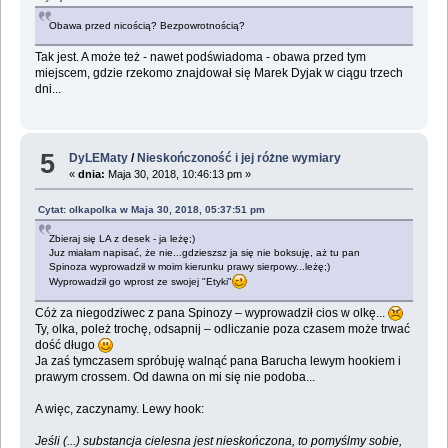
Obawa przed nicością? Bezpowrotnością?
Tak jest. A może też - nawet podświadoma - obawa przed tym
miejscem, gdzie rzekomo znajdował się Marek Dyjak w ciągu trzech
dni...
5
DyLEMaty
/
Nieskończoność i jej różne wymiary
«
dnia:
Maja 30, 2018, 10:46:13 pm »
Cytat: olkapolka w Maja 30, 2018, 05:37:51 pm
Zbieraj się LA z desek - ja leżę;)
Juz miałam napisać, że nie...gdzieszsz ja się nie boksuję, aż tu pan
Spinoza wyprowadził w moim kierunku prawy sierpowy...leżę;)
Wyprowadził go wprost ze swojej "Etyki"
Cóż za niegodziwec z pana Spinozy – wyprowadził cios w olkę...
Ty, olka, poleż trochę, odsapnij – odliczanie poza czasem może trwać
dość długo
Ja zaś tymczasem spróbuję walnąć pana Barucha lewym hookiem i
prawym crossem. Od dawna on mi się nie podoba...
A więc, zaczynamy. Lewy hook:
Jeśli (...) substancja cielesna jest nieskończona, to pomyślmy sobie,