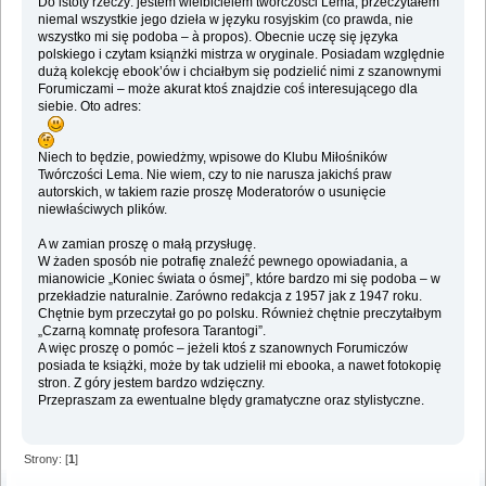
Do istoty rzeczy: jestem wielbicielem twórczości Lema, przeczytałem
niemal wszystkie jego dzieła w języku rosyjskim (co prawda, nie
wszystko mi się podoba – à propos). Obecnie uczę się języka
polskiego i czytam ksiąnżki mistrza w oryginale. Posiadam względnie
dużą kolekcję ebook’ów i chciałbym się podzielić nimi z szanownymi
Forumiczami – może akurat ktoś znajdzie coś interesującego dla
siebie. Oto adres:
Niech to będzie, powiedżmy, wpisowe do Klubu Miłośników
Twórczości Lema. Nie wiem, czy to nie narusza jakichś praw
autorskich, w takiem razie proszę Moderatorów o usunięcie
niewłaściwych plików.
A w zamian proszę o małą przysługę.
W żaden sposób nie potrafię znaleźć pewnego opowiadania, a
mianowicie „Koniec świata o ósmej”, które bardzo mi się podoba – w
przekładzie naturalnie. Zarówno redakcja z 1957 jak z 1947 roku.
Chętnie bym przeczytał go po polsku. Również chętnie preczytałbym
„Czarną komnatę profesora Tarantogi”.
A więc proszę o pomóc – jeżeli ktoś z szanownych Forumiczów
posiada te książki, może by tak udzielił mi ebooka, a nawet fotokopię
stron. Z góry jestem bardzo wdzięczny.
Przepraszam za ewentualne blędy gramatyczne oraz stylistyczne.
Strony: [
1
]