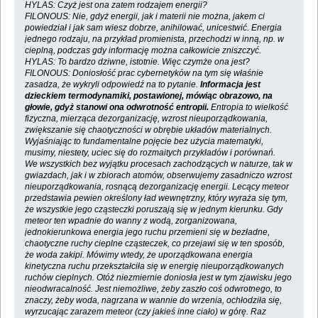
HYLAS: Czyż jest ona zatem rodzajem energii?
FILONOUS: Nie, gdyż energii, jak i materii nie można, jakem ci
powiedział i jak sam wiesz dobrze, anihilować, unicestwić. Energia
jednego rodzaju, na przykład promienista, przechodzi w inną, np. w
cieplną, podczas gdy informację można całkowicie zniszczyć.
HYLAS: To bardzo dziwne, istotnie. Więc czymże ona jest?
FILONOUS: Doniosłość prac cybernetyków na tym się właśnie
zasadza, że wykryli odpowiedź na to pytanie.
Informacja jest
dzieckiem termodynamiki, postawionej, mówiąc obrazowo, na
głowie, gdyż stanowi ona odwrotność entropii.
Entropia to wielkość
fizyczna, mierząca dezorganizację, wzrost nieuporządkowania,
zwiększanie się chaotyczności w obrębie układów materialnych.
Wyjaśniając to fundamentalne pojęcie bez użycia matematyki,
musimy, niestety, uciec się do rozmaitych przykładów i porównań.
We wszystkich bez wyjątku procesach zachodzących w naturze, tak w
gwiazdach, jak i w zbiorach atomów, obserwujemy zasadniczo wzrost
nieuporządkowania, rosnącą dezorganizację energii. Lecący meteor
przedstawia pewien określony ład wewnętrzny, który wyraża się tym,
że wszystkie jego cząsteczki poruszają się w jednym kierunku. Gdy
meteor ten wpadnie do wanny z wodą, zorganizowana,
jednokierunkowa energia jego ruchu przemieni się w bezładne,
chaotyczne ruchy cieplne cząsteczek, co przejawi się w ten sposób,
że woda zakipi. Mówimy wtedy, że uporządkowana energia
kinetyczna ruchu przekształciła się w energię nieuporządkowanych
ruchów cieplnych. Otóż niezmiernie doniosła jest w tym zjawisku jego
nieodwracalność. Jest niemożliwe, żeby zaszło coś odwrotnego, to
znaczy, żeby woda, nagrzana w wannie do wrzenia, ochłodziła się,
wyrzucając zarazem meteor (czy jakieś inne ciało) w górę. Raz