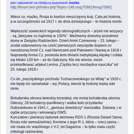
jako odpowiedź na niniejszą wypowiedź
maźka
:
http://forum.lem.pl/index.php?topic=148.msg70981#msg70981
Wiesz co, maźku, Rosja to bardzo nieszczęsny kraj. Cała jej historia,
a w szczególności od 1917 r. do dnia dzisiejszego – to
historia morbi
.
Większość sowieckich legendy istoriograficznych – jeżeli nie wszyscy
- są „fałszywe co najmniej w 100%”. Weźmemy dowolny przedmiot
dumy w Związku Radzieckim. Dzień Armii Czerwonej – 23. lutego –
został ustanowiony na cześć pierwszych zwycięstw dopiero co
narodzonej Armii Cz. nad Niemcami pod Pskowem i Narwą w 1918 r.
Naprawdę Armia Cz. poniesła temi dniami niebylejaką klęskę i cofała
się blisko 120 km – aż do Gatczyny. Kto nie wierze, może
przekartkować artykuł Lenina „Ciężka lecz niezbędna nauczka” od
25. lutego 1918 r.
Co do „zwycięskiego pochodu Tuchaczewskiego za Wisłę” w 1920 r.,
nie będę nic opowiadał – wy, Polacy, wiecie tę historię lepiej ode
mnie.
Bohaterska obrona twierdzy brzeskiej; nie mniej bohaterska obrona
Odessy; 28 bohaterzy-panfiłowcy i walka koło przystanku
Dubosiekowo w 1941 r.; „geniusz dowódczy” marszałka Żukowa; i w
ogóle przyczyny i winowajcy DWŚ;
Kurczatow i pierwszy ładunek atomowy RDS-1 (Rossia Delaet Sama,
Rosia robi samodzielnie); Korolow z jego R-1, która – rzecz jasna –
nie miała nic wspólnego z V-2; lot Gagarina – to tylko mała część
mitologji radzieckiej.