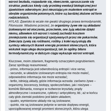
wzrost bezładu, rozpadanie się, niweczenie, upraszczanie się
struktur, podczas kiedy cały przebieg ewolucji biologicznej jest
zjawiskiem odwrotnym: jest nieustającym maleniem entropii w
obrębie organizmów potomnych, które są bardziej złożone od form
rodzicielskich.
HYLAS: Zjawisko to wcale nie gwałci drugiego prawa termodynamiki,
Filonousie. Wiadomo przecież, że
organizmy żywe nie są układami
izolowanymi od otoczenia, przeciwnie, one żyją właśnie dzięki
niemu, albowiem ich wzrost i rozwój zachodzi kosztem
zmniejszania się organizacji spożywanych przez nie pokarmów.
Zwierzęta żywią się roślinami, rośliny z kolei wyzyskują dla
syntezy własnych tkanek energię promieni słonecznych, która
wskutek tego ulega dezorganizacji, tak że ogólny bilans
termodynamiczny w dalszym ciągu wykazuje wzrost entropii.
Kluczowe, moim zdaniem, fragmenty oznaczyłem pogrubieniem.
Zaraz spróbuję reasumować.
- primo, informacja jest odwrotnością entropii i vice versa;
- secundo, w układzie izolowanym entropia nie może maleć,
odpowiednio informacja nie może wzrastać;
- tertio, istnieją układy, gdzie informacja wzrasta: zarówno żywe –
organizmy, biocenozy, biotopy, społeczeństwo, jak i nieżywe –
komórki Bénarda, rosnące w roztworze kryształy, prądy
atmosferyczne i oceaniczne, cykłony i antycykłony, itd.; aż w końcu
cały glob ziemski podobno jest takim układem;
- quatro, wymienione układy nie są izolowane;
- quinto, nie są izolowane jedynie w sensie dopływu energii,
uporządkowanej energii promieni słonecznych, która ulega