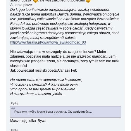
słowo "dusza"
, ale wszystko jedno, polecam
Autorka pisze:
Do kręgu teorii otwarcie uwzględniających ludzką świadomość
należy także teoria autorstwa Davida Bohma. Wprowadza on pojęcie
tzw. „niełamliwej całkowitości” na określenie porządku Wszechświata.
Porządek ten porównuje posługując się analogią hologramu, w
którym to każda część zawiera w sobie całość. Kiedy oświetlamy
jakąś część hologramu dostajemy rekonstrukcję całego obrazu, choć
zawierającą mniej szczegółów niż całość.
http://www.taraka.pl/kwantowa_swiadomosc_03
Nie wdawając teraz w szczegóły, do czego zmierzam? Moim
zdaniem, pozostaje mała nadzieja, że nie
wszystko marność
...Lem
niewątpliwie jest geniuszem, ale chciałbym, żeby tym razem nie miał
słuszności.
Jak powiedział rosyjski poeta Afanasij Fet:
Не жизни жаль с томительным дыханьем,
Что жизнь и смерть? А жаль того огня,
Что просиял над целым мирозданьем,
И в ночь идет, и плачет, уходя...
Cytuj
Poza tym myśl o kresie bywa pociechą. Ot, względności...
Masz rację, olka. Bywa.
Cytuj