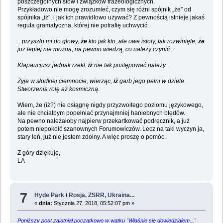
poszczególnych słów i związków frazeologicznych.
Przykładowo nie mogę zrozumieć, czym się różni spójnik „że” od
spójnika „iż”, i jak ich prawidłowo używać? Z pewnością istnieje jakaś
reguła gramatyczna, której nie potrafię uchwycić:
...przyszło mi do głowy,
że
kto jak kto, ale owe istoty, tak rozwinięte,
że
już lepiej nie można, na pewno wiedzą, co należy czynić...
Klapaucjusz jednak rzekł,
iż
nie tak postępować należy...
Żyje w słodkiej ciemnocie, wierząc,
iż
garb jego pełni w dziele
Stworzenia rolę aż kosmiczną.
Wiem, że (iż?) nie osiągnę nigdy przyzwoitego poziomu językowego,
ale nie chciałbym popełniać przynajmniej haniebnych błędów.
Na pewno należałoby najpierw przekartkować podręcznik, a już
potem niepokoić szanownych Forumowiczów. Lecz na taki wyczyn ja,
stary leń, już nie jestem zdolny. A więc proszę o pomóc.
Z góry dziękuję,
LA
7
Hyde Park
/
Rosja, ZSRR, Ukraina...
«
dnia:
Stycznia 27, 2018, 05:52:07 pm »
Poniższy post zaistniał początkowo w wątku "Właśnie się dowiedziałem..."