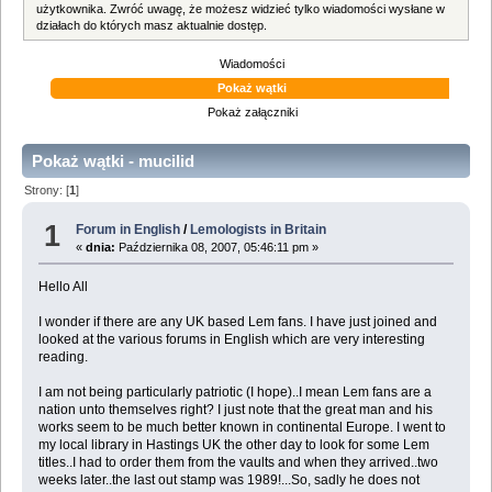
użytkownika. Zwróć uwagę, że możesz widzieć tylko wiadomości wysłane w
działach do których masz aktualnie dostęp.
Wiadomości
Pokaż wątki
Pokaż załączniki
Pokaż wątki - mucilid
Strony: [
1
]
1
Forum in English
/
Lemologists in Britain
«
dnia:
Października 08, 2007, 05:46:11 pm »
Hello All
I wonder if there are any UK based Lem fans. I have just joined and
looked at the various forums in English which are very interesting
reading.
I am not being particularly patriotic (I hope)..I mean Lem fans are a
nation unto themselves right? I just note that the great man and his
works seem to be much better known in continental Europe. I went to
my local library in Hastings UK the other day to look for some Lem
titles..I had to order them from the vaults and when they arrived..two
weeks later..the last out stamp was 1989!...So, sadly he does not