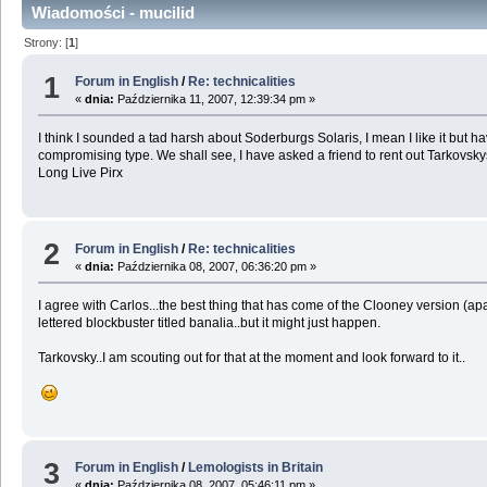
Wiadomości - mucilid
Strony: [
1
]
1
Forum in English
/
Re: technicalities
«
dnia:
Października 11, 2007, 12:39:34 pm »
I think I sounded a tad harsh about Soderburgs Solaris, I mean I like it but ha
compromising type. We shall see, I have asked a friend to rent out Tarkovskys 
Long Live Pirx
2
Forum in English
/
Re: technicalities
«
dnia:
Października 08, 2007, 06:36:20 pm »
I agree with Carlos...the best thing that has come of the Clooney version (ap
lettered blockbuster titled banalia..but it might just happen.
Tarkovsky..I am scouting out for that at the moment and look forward to it..
3
Forum in English
/
Lemologists in Britain
«
dnia:
Października 08, 2007, 05:46:11 pm »