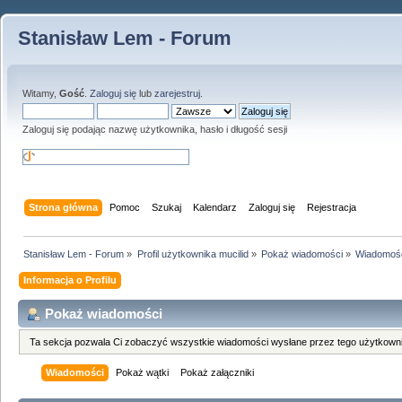
Stanisław Lem - Forum
Witamy,
Gość
.
Zaloguj się
lub
zarejestruj
.
Zaloguj się podając nazwę użytkownika, hasło i długość sesji
Strona główna
Pomoc
Szukaj
Kalendarz
Zaloguj się
Rejestracja
Stanisław Lem - Forum
»
Profil użytkownika mucilid
»
Pokaż wiadomości
»
Wiadomoś
Informacja o Profilu
Pokaż wiadomości
Ta sekcja pozwala Ci zobaczyć wszystkie wiadomości wysłane przez tego użytkowni
Wiadomości
Pokaż wątki
Pokaż załączniki