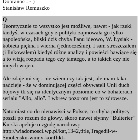
Dobranoc : - )
Stanisław Remuszko
Q
:
Teoretycznie to wszystko jest możliwe, nawet - jak rzekł
kiedyś, w czasach gdy z polityki zajmowała go tylko
napoleońska, bliski dziś chyba Panu ideowo, W. Łysiak -
kobieta piękna i wierna (jednocześnie). I sam streszczałem
(i linkowałem) kiedyś różne analizy i powieści bawiące się
a to wizją rozpadu tego czy tamtego, a to takich czy nie
innych wojen.
Ale zdaje mi się - nie wiem czy tak jest, ale mam taka
nadzieję - że w dominującej części obywateli Unii duch
bojowy tli się na identycznym poziomie co w bohaterach
serialu "Allo, allo". I wbrew pozorom jest to zdrowsze.
Natomiast co do nienawisci w Polsce, to chyba politycy
poszli po rozum do głowy, skoro nawet słynny "Bulterier"
Kurski apeluje o zgodę narodową:
http://wiadomosci.wp.pl/kat,1342,title,Tragedii-w-
Smolensku-winny-konflikt-