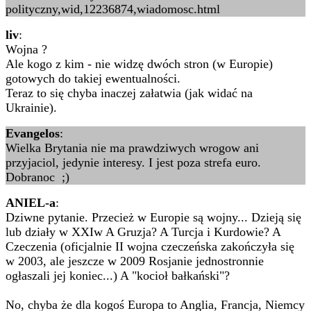
polityczny,wid,12236874,wiadomosc.html
liv
:
Wojna ?
Ale kogo z kim - nie widzę dwóch stron (w Europie)
gotowych do takiej ewentualności.
Teraz to się chyba inaczej załatwia (jak widać na
Ukrainie).
Evangelos
:
Wielka Brytania nie ma prawdziwych wrogow ani
przyjaciol, jedynie interesy. I jest poza strefa euro.
Dobranoc ;)
ANIEL-a
:
Dziwne pytanie. Przecież w Europie są wojny... Dzieją się
lub działy w XXIw A Gruzja? A Turcja i Kurdowie? A
Czeczenia (oficjalnie II wojna czeczeńska zakończyła się
w 2003, ale jeszcze w 2009 Rosjanie jednostronnie
ogłaszali jej koniec...) A "kocioł bałkański"?
No, chyba że dla kogoś Europa to Anglia, Francja, Niemcy