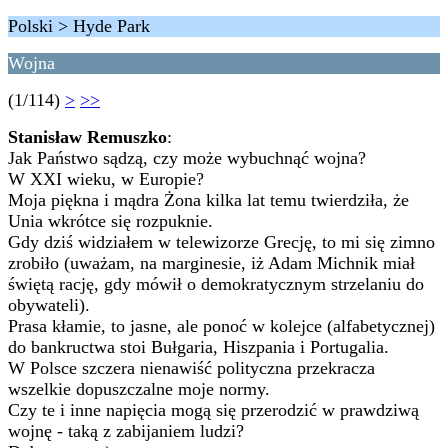
Polski > Hyde Park
Wojna
(1/114)
>
>>
Stanisław Remuszko
:
Jak Państwo sądzą, czy może wybuchnąć wojna?
W XXI wieku, w Europie?
Moja piękna i mądra Żona kilka lat temu twierdziła, że
Unia wkrótce się rozpuknie.
Gdy dziś widziałem w telewizorze Grecję, to mi się zimno
zrobiło (uważam, na marginesie, iż Adam Michnik miał
świętą rację, gdy mówił o demokratycznym strzelaniu do
obywateli).
Prasa kłamie, to jasne, ale ponoć w kolejce (alfabetycznej)
do bankructwa stoi Bułgaria, Hiszpania i Portugalia.
W Polsce szczera nienawiść polityczna przekracza
wszelkie dopuszczalne moje normy.
Czy te i inne napięcia mogą się przerodzić w prawdziwą
wojnę - taką z zabijaniem ludzi?