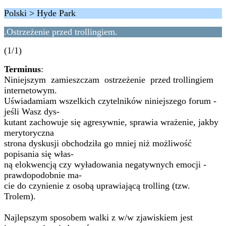
Polski > Hyde Park
.Ostrzeżenie przed trollingiem.
(1/1)
Terminus
:
Niniejszym zamieszczam ostrzeżenie przed trollingiem
internetowym.
Uświadamiam wszelkich czytelników niniejszego forum -
jeśli Wasz dys-
kutant zachowuje się agresywnie, sprawia wrażenie, jakby
merytoryczna
strona dyskusji obchodziła go mniej niż możliwość
popisania się włas-
ną elokwencją czy wyładowania negatywnych emocji -
prawdopodobnie ma-
cie do czynienie z osobą uprawiającą trolling (tzw.
Trolem).
Najlepszym sposobem walki z w/w zjawiskiem jest