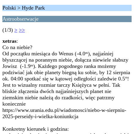
Polski > Hyde Park
Astroobserwacje
(1/3)
>
>>
xetras
:
Co na niebie?
Od początku miesiąca do Wenus (-4.0ᵐ), najjaśniej
błyszczącej na porannym niebie, dołącza niewiele słabszy
Jowisz (-1.9ᵐ). Każdego pogodnego ranka możemy
podziwiać jak obie planety biegną ku sobie, by 12 sierpnia
ok. 04:00 spotkać się w kątowej odległości zaledwie 0.5°!
Jest to wizualny rozmiar tarczy Księżyca w pełni. Tak
bliskie złączenia dwóch najjaśniejszych planet nie
ziemskim niebie należą do rzadkości, więc patrzmy
koniecznie
https://www.urania.edu.pl/wiadomosci/niebo-w-sierpniu-
2025-perseidy-i-wielka-koniunkcja
Konkretny kierunek i godzina: