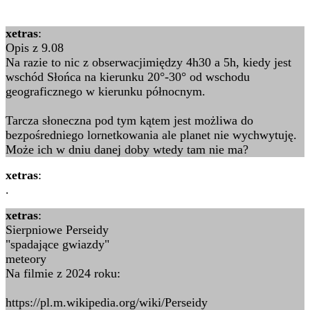
xetras
:
Opis z 9.08
Na razie to nic z obserwacjimiędzy 4h30 a 5h, kiedy jest
wschód Słońca na kierunku 20°-30° od wschodu
geograficznego w kierunku północnym.
Tarcza słoneczna pod tym kątem jest możliwa do
bezpośredniego lornetkowania ale planet nie wychwytuję.
Może ich w dniu danej doby wtedy tam nie ma?
xetras
:
.
xetras
:
Sierpniowe Perseidy
"spadające gwiazdy"
meteory
Na filmie z 2024 roku:
https://pl.m.wikipedia.org/wiki/Perseidy