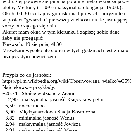
w drugiej połowie sierpnia na poranne niebo wkracza jakże
ulotny Merkury (-1.0ᵐ) (maksymalna elongacja: 19.08.).
Około 04:30 szukajmy go nisko nad pn-wsch. horyzontem
w postaci "gwiazdki" pierwszej wielkości na tle jaśniejącej
zorzy budzącego się dnia
Akurat mam okna w tym kierunku i zapiszę sobie dane
żeby nie przegapić:
Płn-wsch. 19 sierpnia, 4h30
Mieszkam wysoko ale stolica w tych godzinach jest z mało
przejrzystym powietrzem.
Przypis co do jasności:
https://pl.m.wikipedia.org/wiki/Obserwowana_wielko
Najciekawsze przykłady:
−26,74 Słońce widziane z Ziemi
- 12,90 maksymalna jasność Księżyca w pełni
−6,50 nocne niebo
−5,90 Międzynarodowa Stacja Kosmiczna
−3,82 minimalna jasność Wenus
−2,94 maksymalna jasność Jowisza
−2,91 maksymalna jasność Marsa