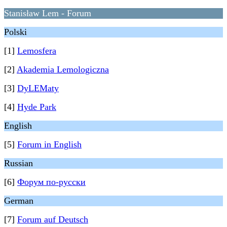
Stanisław Lem - Forum
Polski
[1]
Lemosfera
[2]
Akademia Lemologiczna
[3]
DyLEMaty
[4]
Hyde Park
English
[5]
Forum in English
Russian
[6]
Форум по-русски
German
[7]
Forum auf Deutsch