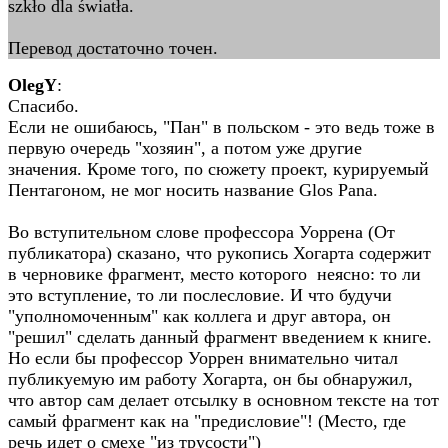
szkło dla światła.
Перевод достаточно точен.
OlegY
:
Спасибо.
Если не ошибаюсь, "Пан" в польском - это ведь тоже в
первую очередь "хозяин", а потом уже другие
значения. Кроме того, по сюжету проект, курируемый
Пентагоном, не мог носить название Glos Pana.
Во вступительном слове профессора Уоррена (От
публикатора) сказано, что рукопись Хогарта содержит
в черновике фрагмент, место которого неясно: то ли
это вступление, то ли послесловие. И что будучи
"уполномоченным" как коллега и друг автора, он
"решил" сделать данный фрагмент введением к книге.
Но если бы профессор Уоррен внимательно читал
публикуемую им работу Хогарта, он бы обнаружил,
что автор сам делает отсылку в основном тексте на тот
самый фрагмент как на "предисловие"! (Место, где
речь идет о смехе "из трусости")