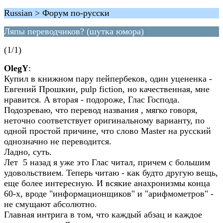
Russian > Форум по-русски
Ляпы переводчиков? (шутка юмора)
(1/1)
OlegY
:
Купил в книжном пару пейпербеков, один уцененка -
Евгений Прошкин, pulp fiction, но качественная, мне
нравится. А вторая - подороже, Глас Господа.
Подозреваю, что перевод названия , мягко говоря,
неточно соответствует оригинальному варианту, по
одной простой причине, что слово Master на русский
однозначно не переводится.
Ладно, суть.
Лет 5 назад я уже это Глас читал, причем с большим
удовольствием. Теперь читаю - как будто другую вещь,
еще более интересную. И всякие анахронизмы конца
60-х, вроде "информационщиков" и "арифмометров" -
не смущают абсолютно.
Главная интрига в том, что каждый абзац и каждое