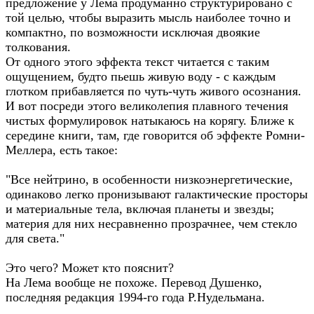
предложение у Лема продуманно структурировано с
той целью, чтобы выразить мысль наиболее точно и
компактно, по возможности исключая двоякие
толкования.
От одного этого эффекта текст читается с таким
ощущением, будто пьешь живую воду - с каждым
глотком прибавляется по чуть-чуть живого осознания.
И вот посреди этого великолепия плавного течения
чистых формулировок натыкаюсь на корягу. Ближе к
середине книги, там, где говорится об эффекте Ромни-
Меллера, есть такое:
"Все нейтрино, в особенности низкоэнергетические,
одинаково легко пронизывают галактические просторы
и материальные тела, включая планеты и звезды;
материя для них несравненно прозрачнее, чем стекло
для света."
Это чего? Может кто пояснит?
На Лема вообще не похоже. Перевод Душенко,
последняя редакция 1994-го года Р.Нудельмана.