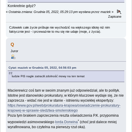
Konkretnie gdyż?
«
Ostatnia zmiana: Grudnia 05, 2022, 05:29:13 pm wysłana przez maziek
»
Zapisane
Człowiek całe życie próbuje nie wychodzić na większego idiotę niż nim
faktycznie jest - i przeważnie to mu się nie udaje (moje, z życia).
Q
Juror
Cytat: maziek w Grudnia 05, 2022, 04:56:03 pm
ludzie PiS nagle zatracili zdolność mowy na ten temat
Macierewicz coś tam w swoim znanym już odpowiedział, ale to polityk.
Istotne jest stanowisko prokuratury, w którym kluczowe wydaje się, że nie
zaprzecza - widać nie jest w stanie - istnieniu wyciekłej ekspertyzy:
https://www.gov.pl/web/prokuratura-krajowa/oswiadczenie-prokuratury-
krajowej-w-sprawie-sledztwa-smolenskiego
Poza tym brakiem zaprzeczenia reszta oświadczenia P.K. przypomina
*
wypowiedzi asimovowskiego
lorda Dorwina
(choć jest dalece mniej
wyrafinowana, bo czytelna na pierwszy rzut oka).