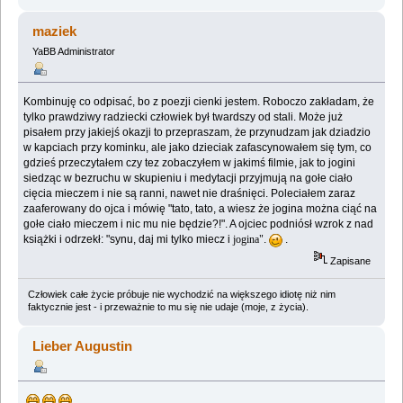
maziek
YaBB Administrator
Kombinuję co odpisać, bo z poezji cienki jestem. Roboczo zakładam, że
tylko prawdziwy radziecki człowiek był twardszy od stali. Może już
pisałem przy jakiejś okazji to przepraszam, że przynudzam jak dziadzio
w kapciach przy kominku, ale jako dzieciak zafascynowałem się tym, co
gdzieś przeczytałem czy tez zobaczyłem w jakimś filmie, jak to jogini
siedząc w bezruchu w skupieniu i medytacji przyjmują na gołe ciało
cięcia mieczem i nie są ranni, nawet nie draśnięci. Poleciałem zaraz
zaaferowany do ojca i mówię "tato, tato, a wiesz że jogina można ciąć na
gołe ciało mieczem i nic mu nie będzie?!". A ojciec podniósł wzrok z nad
książki i odrzekł: "synu, daj mi tylko miecz i
jogina"
.
.
Zapisane
Człowiek całe życie próbuje nie wychodzić na większego idiotę niż nim
faktycznie jest - i przeważnie to mu się nie udaje (moje, z życia).
Lieber Augustin