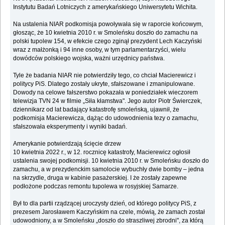
Instytutu Badań Lotniczych z amerykańskiego Uniwersytetu Wichita.
Na ustalenia NIAR podkomisja powoływała się w raporcie końcowym,
głosząc, że 10 kwietnia 2010 r. w Smoleńsku doszło do zamachu na
polski tupolew 154, w efekcie czego zginął prezydent Lech Kaczyński
wraz z małżonką i 94 inne osoby, w tym parlamentarzyści, wielu
dowódców polskiego wojska, ważni urzędnicy państwa.
Tyle że badania NIAR nie potwierdziły tego, co chciał Macierewicz i
politycy PiS. Dlatego zostały ukryte, sfałszowane i zmanipulowane.
Dowody na celowe fałszerstwo pokazała w poniedziałek wieczorem
telewizja TVN 24 w filmie „Siła kłamstwa". Jego autor Piotr Świerczek,
dziennikarz od lat badający katastrofę smoleńską, ujawnił, że
podkomisja Macierewicza, dążąc do udowodnienia tezy o zamachu,
sfałszowała eksperymenty i wyniki badań.
Amerykanie potwierdzają ścięcie drzew
10 kwietnia 2022 r., w 12. rocznicę katastrofy, Macierewicz ogłosił
ustalenia swojej podkomisji. 10 kwietnia 2010 r. w Smoleńsku doszło do
zamachu, a w prezydenckim samolocie wybuchły dwie bomby – jedna
na skrzydle, druga w kabinie pasażerskiej. I że zostały zapewne
podłożone podczas remontu tupolewa w rosyjskiej Samarze.
Był to dla partii rządzącej uroczysty dzień, od którego politycy PiS, z
prezesem Jarosławem Kaczyńskim na czele, mówią, że zamach został
udowodniony, a w Smoleńsku „doszło do straszliwej zbrodni", za którą