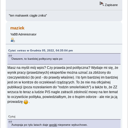
Zapisane
"ten mahawek ciągle znika"
maziek
YaBB Administrator
Cytat: xetras w Grudnia 05, 2022, 04:35:04 pm
Owszem, to bardziej polityczny wpis po
Masz na myśli mój wpis? Czy prawda jest polityczna? Wydaje mi się, że
wynik pracy (prawdziwych) ekspertów można uznać za zbliżony do
rzeczywistości (to jest - do prawdy właśnie). I to tym bardziej im bardziej
jest on w kontrze do oczekiwań rządzących. To że nie ma oficjalnej
publikacji (poza rozesłaniem do "rodzin smoleńskich") a także to, że ZZ
wrzuca to teraz a ludzie PiS nagle zatracili zdolność mowy na ten temat
to oczywiście polityka, powiedziałbym, że o trupim odorze - ale nie ja ją
prowadzę
.
Cytuj
Autopsja po tylu latach daje
wyniki
niepewne wybuchowo.