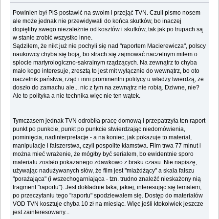
Powinien był PiS postawić na swoim i przejąć TVN. Czuli pismo nosem
ale może jednak nie przewidywali do końca skutków, bo inaczej
dopięliby swego niezależnie od kosztów i skutków, tak jak po trupach są
w stanie zrobić wszystko inne.
Sądziłem, że nikt już nie pochyli się nad "raportem Macierewicza", polscy
naukowcy chyba się boją, bo strach się zajmować naczelnym mitem o
splocie martyrologiczno-sakralnym rządzących. Na zewnątrz to chyba
mało kogo interesuje, zresztą to jest mit wyłącznie do wewnątrz, bo oto
naczelnik państwa, rząd i inni prominentni politycy u władzy twierdzą, że
doszło do zamachu ale... nic z tym na zewnątrz nie robią. Dziwne, nie?
Ale to polityka a nie technika więc nie ten wątek.
Tymczasem jednak TVN odrobiła pracę domową i przepatrzyła ten raport
punkt po punkcie, punkt po punkcie stwierdzając niedomówienia,
pominięcia, nadinterpretacje - a na koniec, jak pokazuje to materiał,
manipulacje i fałszerstwa, czyli pospolite kłamstwa. Film trwa 77 minut i
można mieć wrażenie, że mógłby być serialem, bo ewidentnie sporo
materiału zostało pokazanego zdawkowo z braku czasu. Nie napiszę,
używając nadużywanych słów, że film jest "miażdżący" a skala fałszu
"porażająca" (i wszechogarniająca - tzn. trudno znaleźć nieskażony nią
fragment "raportu"). Jest dokładnie taka, jakiej, interesując się tematem,
po przeczytaniu tego "raportu" spodziewałem się. Dostęp do materiałów
VOD TVN kosztuje chyba 10 zł na miesiąc. Więc jeśli ktokolwiek jeszcze
jest zainteresowany...