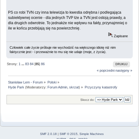
PS co robi TVN czy inna telewizja to kwestia odrębna i podlegająca
subiektywnej ocenie - dla jednych TVP łże a TVN jest ostoją prawdy, a
dla drugich odwrotnie. To jednakże nie wpływu na fakty, przynajmniej o
ile w końcu przebijają się na powierzchnię.
Zapisane
Człowiek całe życie próbuje nie wychodzić na większego idiotę niż nim
faktycznie jest - i przeważnie to mu się nie udaje (moje, z życia).
Strony:
1
...
83
84
[
85
]
86
DRUKUJ
« poprzedni
następny »
Stanisław Lem - Forum
»
Polski
»
Hyde Park
(Moderatorzy:
Forum Admin
,
skrzat
) »
Przyczyny katastrofy
Skocz do:
SMF 2.0.18
|
SMF © 2015
,
Simple Machines