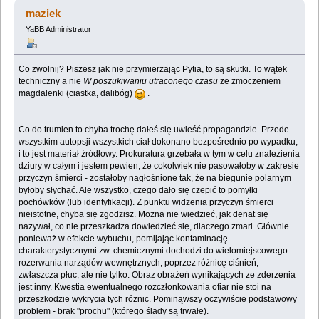
maziek
YaBB Administrator
Co zwolnij? Piszesz jak nie przymierzając Pytia, to są skutki. To wątek
techniczny a nie
W poszukiwaniu utraconego czasu
ze zmoczeniem
magdalenki (ciastka, dalibóg)
.
Co do trumien to chyba trochę dałeś się uwieść propagandzie. Przede
wszystkim autopsji wszystkich ciał dokonano bezpośrednio po wypadku,
i to jest materiał źródłowy. Prokuratura grzebała w tym w celu znalezienia
dziury w całym i jestem pewien, że cokolwiek nie pasowałoby w zakresie
przyczyn śmierci - zostałoby nagłośnione tak, że na biegunie polarnym
byłoby słychać. Ale wszystko, czego dało się czepić to pomyłki
pochówków (lub identyfikacji). Z punktu widzenia przyczyn śmierci
nieistotne, chyba się zgodzisz. Można nie wiedzieć, jak denat się
nazywał, co nie przeszkadza dowiedzieć się, dlaczego zmarł. Głównie
ponieważ w efekcie wybuchu, pomijając kontaminację
charakterystycznymi zw. chemicznymi dochodzi do wielomiejscowego
rozerwania narządów wewnętrznych, poprzez różnicę ciśnień,
zwłaszcza płuc, ale nie tylko. Obraz obrażeń wynikających ze zderzenia
jest inny. Kwestia ewentualnego rozczłonkowania ofiar nie stoi na
przeszkodzie wykrycia tych różnic. Pominąwszy oczywiście podstawowy
problem - brak "prochu" (którego ślady są trwałe).