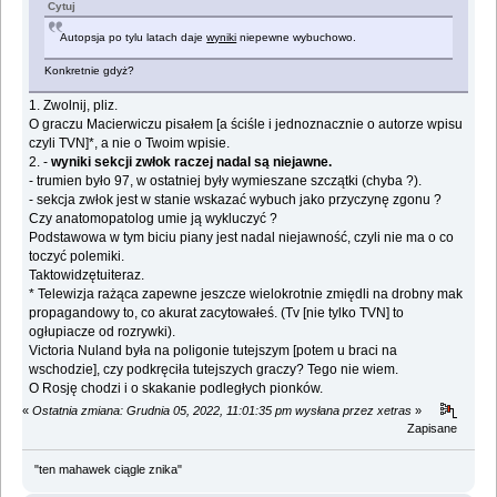
Cytuj
Autopsja po tylu latach daje
wyniki
niepewne wybuchowo.
Konkretnie gdyż?
1. Zwolnij, pliz.
O graczu Macierwiczu pisałem [a ściśle i jednoznacznie o autorze wpisu
czyli TVN]*, a nie o Twoim wpisie.
2. -
wyniki sekcji zwłok raczej nadal są niejawne.
- trumien było 97, w ostatniej były wymieszane szczątki (chyba ?).
- sekcja zwłok jest w stanie wskazać wybuch jako przyczynę zgonu ?
Czy anatomopatolog umie ją wykluczyć ?
Podstawowa w tym biciu piany jest nadal niejawność, czyli nie ma o co
toczyć polemiki.
Taktowidzętuiteraz.
* Telewizja rażąca zapewne jeszcze wielokrotnie zmiędli na drobny mak
propagandowy to, co akurat zacytowałeś. (Tv [nie tylko TVN] to
ogłupiacze od rozrywki).
Victoria Nuland była na poligonie tutejszym [potem u braci na
wschodzie], czy podkręciła tutejszych graczy? Tego nie wiem.
O Rosję chodzi i o skakanie podległych pionków.
«
Ostatnia zmiana: Grudnia 05, 2022, 11:01:35 pm wysłana przez xetras
»
Zapisane
"ten mahawek ciągle znika"