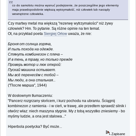
co do samolotu można wysnuć podejrzenie, że poszczególne jego elementy
maja prawdopodobnie większą wytrzymałość, niż człowiek lub narządy
wewnętrzne człowieka.
Czy martwy metal ma większą "rezerwę wytrzymałości" niż żywy
człowiek? Hm. To pytanie. Są różne opinie na ten temat.
Ot, na przykład poeta
Siergiej Orłow
uważa, że nie:
Броня от солнца горяча,
И пыль похода на одежде.
Стянуть комбинезон с плеча –
И в тень, в траву, но только прежде
Проверь мотор и люк открой:
Пускай машина остывает.
Мы всё перенесём с тобой –
Мы люди, а она стальная...
("После марша", 1944)
W dosłownym tłumaczeniu:
"Pancerz rozgrzany słońcem, i kurz pochodu na ubraniu. Ściągnij
kombinezon z ramienia - i w cień, w trawę, ale przedtem sprawdź silnik i
otwórz właz: niech maszyna stygnie. My z tobą wszystko zniesiemy - bo
myśmy ludzie, a ona jest stalowa..."
Hiperbola poetycka? Być może...
Zapisane