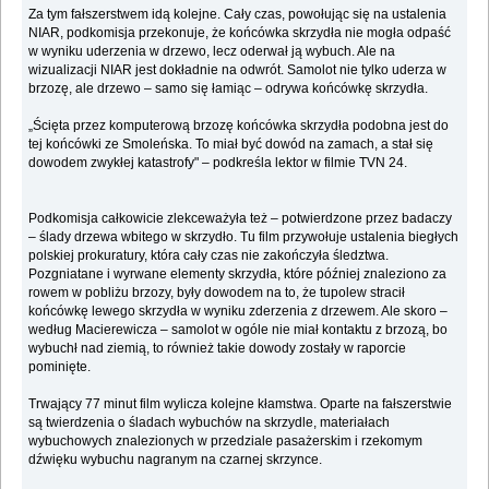
Za tym fałszerstwem idą kolejne. Cały czas, powołując się na ustalenia
NIAR, podkomisja przekonuje, że końcówka skrzydła nie mogła odpaść
w wyniku uderzenia w drzewo, lecz oderwał ją wybuch. Ale na
wizualizacji NIAR jest dokładnie na odwrót. Samolot nie tylko uderza w
brzozę, ale drzewo – samo się łamiąc – odrywa końcówkę skrzydła.
„Ścięta przez komputerową brzozę końcówka skrzydła podobna jest do
tej końcówki ze Smoleńska. To miał być dowód na zamach, a stał się
dowodem zwykłej katastrofy" – podkreśla lektor w filmie TVN 24.
Podkomisja całkowicie zlekceważyła też – potwierdzone przez badaczy
– ślady drzewa wbitego w skrzydło. Tu film przywołuje ustalenia biegłych
polskiej prokuratury, która cały czas nie zakończyła śledztwa.
Pozgniatane i wyrwane elementy skrzydła, które później znaleziono za
rowem w pobliżu brzozy, były dowodem na to, że tupolew stracił
końcówkę lewego skrzydła w wyniku zderzenia z drzewem. Ale skoro –
według Macierewicza – samolot w ogóle nie miał kontaktu z brzozą, bo
wybuchł nad ziemią, to również takie dowody zostały w raporcie
pominięte.
Trwający 77 minut film wylicza kolejne kłamstwa. Oparte na fałszerstwie
są twierdzenia o śladach wybuchów na skrzydle, materiałach
wybuchowych znalezionych w przedziale pasażerskim i rzekomym
dźwięku wybuchu nagranym na czarnej skrzynce.