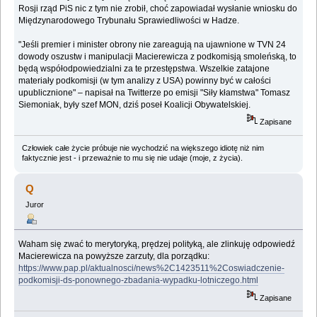
Rosji rząd PiS nic z tym nie zrobił, choć zapowiadał wysłanie wniosku do
Międzynarodowego Trybunału Sprawiedliwości w Hadze.
"Jeśli premier i minister obrony nie zareagują na ujawnione w TVN 24
dowody oszustw i manipulacji Macierewicza z podkomisją smoleńską, to
będą współodpowiedzialni za te przestępstwa. Wszelkie zatajone
materiały podkomisji (w tym analizy z USA) powinny być w całości
upublicznione" – napisał na Twitterze po emisji "Siły kłamstwa" Tomasz
Siemoniak, były szef MON, dziś poseł Koalicji Obywatelskiej.
Zapisane
Człowiek całe życie próbuje nie wychodzić na większego idiotę niż nim
faktycznie jest - i przeważnie to mu się nie udaje (moje, z życia).
Q
Juror
Waham się zwać to merytoryką, prędzej polityką, ale zlinkuję odpowiedź
Macierewicza na powyższe zarzuty, dla porządku:
https://www.pap.pl/aktualnosci/news%2C1423511%2Coswiadczenie-
podkomisji-ds-ponownego-zbadania-wypadku-lotniczego.html
Zapisane