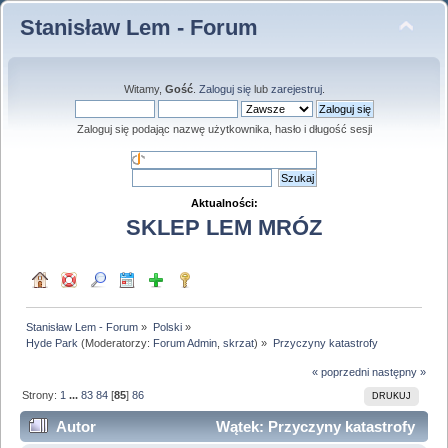
Stanisław Lem - Forum
Witamy,
Gość
.
Zaloguj się
lub
zarejestruj
.
Zaloguj się podając nazwę użytkownika, hasło i długość sesji
Aktualności:
SKLEP LEM MRÓZ
Stanisław Lem - Forum
»
Polski
»
Hyde Park
(Moderatorzy:
Forum Admin
,
skrzat
) »
Przyczyny katastrofy
« poprzedni
następny »
Strony:
1
...
83
84
[
85
]
86
DRUKUJ
Autor
Wątek: Przyczyny katastrofy