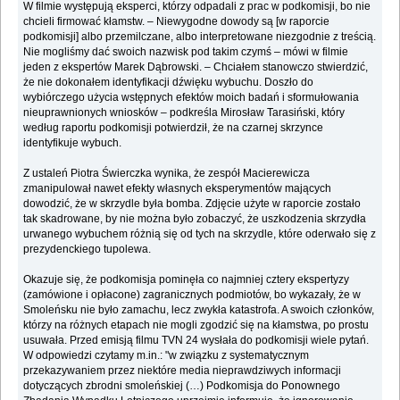
W filmie występują eksperci, którzy odpadali z prac w podkomisji, bo nie
chcieli firmować kłamstw. – Niewygodne dowody są [w raporcie
podkomisji] albo przemilczane, albo interpretowane niezgodnie z treścią.
Nie mogliśmy dać swoich nazwisk pod takim czymś – mówi w filmie
jeden z ekspertów Marek Dąbrowski. – Chciałem stanowczo stwierdzić,
że nie dokonałem identyfikacji dźwięku wybuchu. Doszło do
wybiórczego użycia wstępnych efektów moich badań i sformułowania
nieuprawnionych wniosków – podkreśla Mirosław Tarasiński, który
według raportu podkomisji potwierdził, że na czarnej skrzynce
identyfikuje wybuch.
Z ustaleń Piotra Świerczka wynika, że zespół Macierewicza
zmanipulował nawet efekty własnych eksperymentów mających
dowodzić, że w skrzydle była bomba. Zdjęcie użyte w raporcie zostało
tak skadrowane, by nie można było zobaczyć, że uszkodzenia skrzydła
urwanego wybuchem różnią się od tych na skrzydle, które oderwało się z
prezydenckiego tupolewa.
Okazuje się, że podkomisja pominęła co najmniej cztery ekspertyzy
(zamówione i opłacone) zagranicznych podmiotów, bo wykazały, że w
Smoleńsku nie było zamachu, lecz zwykła katastrofa. A swoich członków,
którzy na różnych etapach nie mogli zgodzić się na kłamstwa, po prostu
usuwała. Przed emisją filmu TVN 24 wysłała do podkomisji wiele pytań.
W odpowiedzi czytamy m.in.: "w związku z systematycznym
przekazywaniem przez niektóre media nieprawdziwych informacji
dotyczących zbrodni smoleńskiej (…) Podkomisja do Ponownego