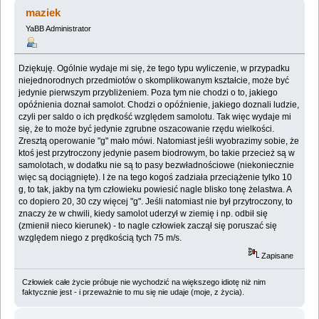
(Przeczytany 1762801 razy)
maziek
YaBB Administrator
Dziękuję. Ogólnie wydaje mi się, że tego typu wyliczenie, w przypadku
niejednorodnych przedmiotów o skomplikowanym kształcie, może być
jedynie pierwszym przybliżeniem. Poza tym nie chodzi o to, jakiego
opóźnienia doznał samolot. Chodzi o opóźnienie, jakiego doznali ludzie,
czyli per saldo o ich prędkość względem samolotu. Tak więc wydaje mi
się, że to może być jedynie zgrubne oszacowanie rzędu wielkości.
Zresztą operowanie "g" mało mówi. Natomiast jeśli wyobrazimy sobie, że
ktoś jest przytroczony jedynie pasem biodrowym, bo takie przecież są w
samolotach, w dodatku nie są to pasy bezwładnościowe (niekoniecznie
więc są dociągnięte). I że na tego kogoś zadziała przeciążenie tylko 10
g, to tak, jakby na tym człowieku powiesić nagle blisko tonę żelastwa. A
co dopiero 20, 30 czy więcej "g". Jeśli natomiast nie był przytroczony, to
znaczy że w chwili, kiedy samolot uderzył w ziemię i np. odbił się
(zmienił nieco kierunek) - to nagle człowiek zaczął się poruszać się
względem niego z prędkością tych 75 m/s.
Zapisane
Człowiek całe życie próbuje nie wychodzić na większego idiotę niż nim
faktycznie jest - i przeważnie to mu się nie udaje (moje, z życia).