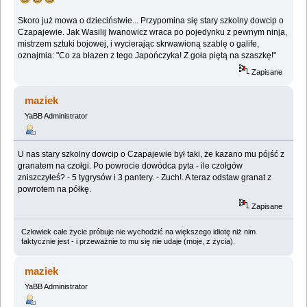
Skoro już mowa o dzieciństwie... Przypomina się stary szkolny dowcip o
Czapajewie. Jak Wasilij Iwanowicz wraca po pojedynku z pewnym ninja,
mistrzem sztuki bojowej, i wycierając skrwawioną szablę o galife,
oznajmia: "Co za błazen z tego Japończyka! Z goła piętą na szaszkę!"
Zapisane
maziek
YaBB Administrator
U nas stary szkolny dowcip o Czapajewie był taki, że kazano mu pójść z
granatem na czołgi. Po powrocie dowódca pyta - ile czołgów
zniszczyłeś? - 5 tygrysów i 3 pantery. - Zuch!. A teraz odstaw granat z
powrotem na półkę.
Zapisane
Człowiek całe życie próbuje nie wychodzić na większego idiotę niż nim
faktycznie jest - i przeważnie to mu się nie udaje (moje, z życia).
maziek
YaBB Administrator