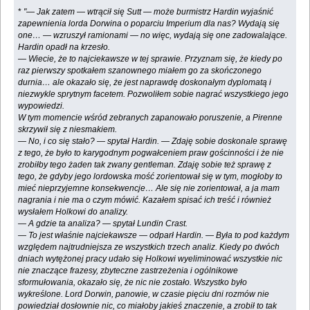
*
"— Jak zatem — wtrącił się Sutt — może burmistrz Hardin wyjaśnić
zapewnienia lorda Dorwina o poparciu Imperium dla nas? Wydają się
one… — wzruszył ramionami — no więc, wydają się one zadowalające.
Hardin opadł na krzesło.
— Wiecie, że to najciekawsze w tej sprawie. Przyznam się, że kiedy po
raz pierwszy spotkałem szanownego miałem go za skończonego
durnia… ale okazało się, że jest naprawdę doskonałym dyplomatą i
niezwykle sprytnym facetem. Pozwoliłem sobie nagrać wszystkiego jego
wypowiedzi.
W tym momencie wśród zebranych zapanowało poruszenie, a Pirenne
skrzywił się z niesmakiem.
— No, i co się stało? — spytał Hardin. — Zdaję sobie doskonale sprawę
z tego, że było to karygodnym pogwałceniem praw gościnności i że nie
zrobiłby tego żaden tak zwany gentleman. Zdaję sobie też sprawę z
tego, że gdyby jego lordowska mość zorientował się w tym, mogłoby to
mieć nieprzyjemne konsekwencje… Ale się nie zorientował, a ja mam
nagrania i nie ma o czym mówić. Kazałem spisać ich treść i również
wysłałem Holkowi do analizy.
— A gdzie ta analiza? — spytał Lundin Crast.
— To jest właśnie najciekawsze — odparł Hardin. — Była to pod każdym
względem najtrudniejsza ze wszystkich trzech analiz. Kiedy po dwóch
dniach wytężonej pracy udało się Holkowi wyeliminować wszystkie nic
nie znaczące frazesy, zbyteczne zastrzeżenia i ogólnikowe
sformułowania, okazało się, że nic nie zostało. Wszystko było
wykreślone. Lord Dorwin, panowie, w czasie pięciu dni rozmów nie
powiedział dosłownie nic, co miałoby jakieś znaczenie, a zrobił to tak