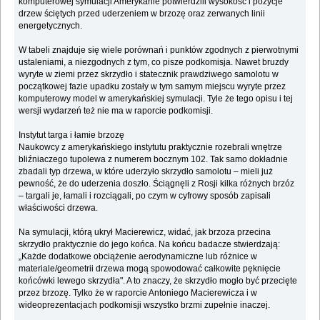
komputerowej symulacji Amerykanie potwierdzili wysokość i pozycje
drzew ściętych przed uderzeniem w brzozę oraz zerwanych linii
energetycznych.
W tabeli znajduje się wiele porównań i punktów zgodnych z pierwotnymi
ustaleniami, a niezgodnych z tym, co pisze podkomisja. Nawet bruzdy
wyryte w ziemi przez skrzydło i statecznik prawdziwego samolotu w
początkowej fazie upadku zostały w tym samym miejscu wyryte przez
komputerowy model w amerykańskiej symulacji. Tyle że tego opisu i tej
wersji wydarzeń też nie ma w raporcie podkomisji.
Instytut targa i łamie brzozę
Naukowcy z amerykańskiego instytutu praktycznie rozebrali wnętrze
bliźniaczego tupolewa z numerem bocznym 102. Tak samo dokładnie
zbadali typ drzewa, w które uderzyło skrzydło samolotu – mieli już
pewność, że do uderzenia doszło. Ściągnęli z Rosji kilka różnych brzóz
– targali je, łamali i rozciągali, po czym w cyfrowy sposób zapisali
właściwości drzewa.
Na symulacji, którą ukrył Macierewicz, widać, jak brzoza przecina
skrzydło praktycznie do jego końca. Na końcu badacze stwierdzają:
„Każde dodatkowe obciążenie aerodynamiczne lub różnice w
materiale/geometrii drzewa mogą spowodować całkowite pęknięcie
końcówki lewego skrzydła". A to znaczy, że skrzydło mogło być przecięte
przez brzozę. Tylko że w raporcie Antoniego Macierewicza i w
wideoprezentacjach podkomisji wszystko brzmi zupełnie inaczej.