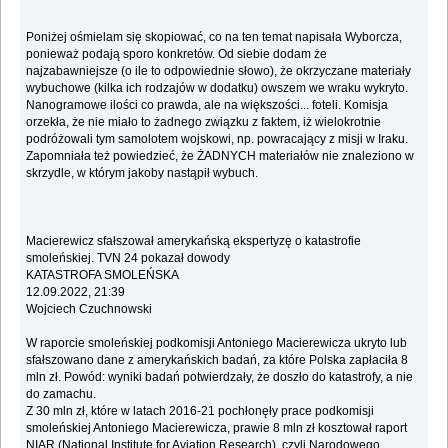
Poniżej ośmielam się skopiować, co na ten temat napisała Wyborcza,
ponieważ podają sporo konkretów. Od siebie dodam że
najzabawniejsze (o ile to odpowiednie słowo), że okrzyczane materiały
wybuchowe (kilka ich rodzajów w dodatku) owszem we wraku wykryto.
Nanogramowe ilości co prawda, ale na większości... foteli. Komisja
orzekła, że nie miało to żadnego związku z faktem, iż wielokrotnie
podróżowali tym samolotem wojskowi, np. powracający z misji w Iraku.
Zapomniała też powiedzieć, że ŻADNYCH materiałów nie znaleziono w
skrzydle, w którym jakoby nastąpił wybuch.
Macierewicz sfałszował amerykańską ekspertyzę o katastrofie
smoleńskiej. TVN 24 pokazał dowody
KATASTROFA SMOLEŃSKA
12.09.2022, 21:39
Wojciech Czuchnowski
W raporcie smoleńskiej podkomisji Antoniego Macierewicza ukryto lub
sfałszowano dane z amerykańskich badań, za które Polska zapłaciła 8
mln zł. Powód: wyniki badań potwierdzały, że doszło do katastrofy, a nie
do zamachu.
Z 30 mln zł, które w latach 2016-21 pochłonęły prace podkomisji
smoleńskiej Antoniego Macierewicza, prawie 8 mln zł kosztował raport
NIAR (National Institute for Aviation Research), czyli Narodowego