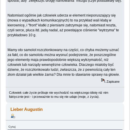
sposób, aby "zwiększyć drogę hamowania" mózgu (czyli poddawały się).
Natomiast ogólnie jak człowiek uderza w element nieporuszający się
(mowa o wypadkach komunikacyjnych) to na przykład wali klatą w
kierownicę, i "front" klatki z piersiami zatrzymuje się, natomiast reszta,
czyli serce, płuca itd. jadą nadal, aż powstające ciśnienie "wytrzyma" te
przykładowo 10 g.
Mamy oto samolot rozczłonkowany na części, co chyba możemy uznać
za fakt, co do samolotu można wysnuć podejrzenie, że poszczególne
jego elementy maja prawdopodobnie większą wytrzymałość, niż
człowiek lub narządy wewnętrzne człowieka. Dlaczego miałoby być
dziwne, że rozczłonkowało ludzi, zwłaszcza, że z pewnością cały ten
złom działał jak wielkie żarna? Dla mnie to stawianie sprawy na głowie.
Zapisane
Człowiek całe życie próbuje nie wychodzić na większego idiotę niż nim
faktycznie jest - i przeważnie to mu się nie udaje (moje, z życia).
Lieber Augustin
Cytuj