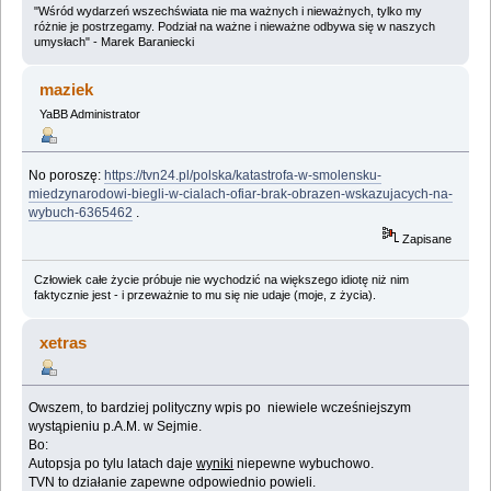
"Wśród wydarzeń wszechświata nie ma ważnych i nieważnych, tylko my
różnie je postrzegamy. Podział na ważne i nieważne odbywa się w naszych
umysłach" - Marek Baraniecki
maziek
YaBB Administrator
No poroszę:
https://tvn24.pl/polska/katastrofa-w-smolensku-
miedzynarodowi-biegli-w-cialach-ofiar-brak-obrazen-wskazujacych-na-
wybuch-6365462
.
Zapisane
Człowiek całe życie próbuje nie wychodzić na większego idiotę niż nim
faktycznie jest - i przeważnie to mu się nie udaje (moje, z życia).
xetras
Owszem, to bardziej polityczny wpis po niewiele wcześniejszym
wystąpieniu p.A.M. w Sejmie.
Bo:
Autopsja po tylu latach daje
wyniki
niepewne wybuchowo.
TVN to działanie zapewne odpowiednio powieli.