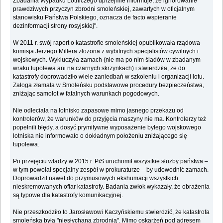
Zbadania Wypadku Lotniczego uprzejmie informuje, że ignorowanie
prawdziwych przyczyn zbrodni smoleńskiej, zawartych w oficjalnym
stanowisku Państwa Polskiego, oznacza de facto wspieranie
dezinformacji strony rosyjskiej".
W 2011 r. swój raport o katastrofie smoleńskiej opublikowała rządowa
komisja Jerzego Millera złożona z wybitnych specjalistów cywilnych i
wojskowych. Wykluczyła zamach (nie ma po nim śladów w zbadanym
wraku tupolewa ani na czarnych skrzynkach) i stwierdziła, że do
katastrofy doprowadziło wiele zaniedbań w szkoleniu i organizacji lotu.
Załoga złamała w Smoleńsku podstawowe procedury bezpieczeństwa,
zniżając samolot w fatalnych warunkach pogodowych.
Nie odleciała na lotnisko zapasowe mimo jasnego przekazu od
kontrolerów, że warunków do przyjęcia maszyny nie ma. Kontrolerzy też
popełnili błędy, a dosyć prymitywne wyposażenie byłego wojskowego
lotniska nie informowało o dokładnym położeniu zniżającego się
tupolewa.
Po przejęciu władzy w 2015 r. PiS uruchomił wszystkie służby państwa –
w tym powołał specjalny zespół w prokuraturze – by udowodnić zamach.
Doprowadził nawet do przymusowych ekshumacji wszystkich
nieskremowanych ofiar katastrofy. Badania zwłok wykazały, że obrażenia
są typowe dla katastrofy komunikacyjnej.
Nie przeszkodziło to Jarosławowi Kaczyńskiemu stwierdzić, że katastrofa
smoleńska była "niesłychaną zbrodnią". Mimo oskarżeń pod adresem