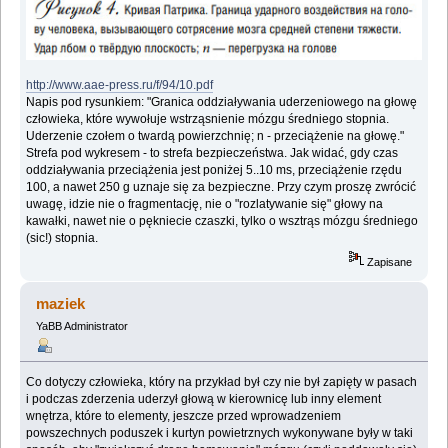
http://www.aae-press.ru/f/94/10.pdf
Napis pod rysunkiem: "Granica oddziaływania uderzeniowego na głowę
człowieka, które wywołuje wstrząsnienie mózgu średniego stopnia.
Uderzenie czołem o twardą powierzchnię; n - przeciążenie na głowę."
Strefa pod wykresem - to strefa bezpieczeństwa. Jak widać, gdy czas
oddziaływania przeciążenia jest poniżej 5..10 ms, przeciążenie rzędu
100, a nawet 250 g uznaje się za bezpieczne. Przy czym proszę zwrócić
uwagę, idzie nie o fragmentację, nie o "rozlatywanie się" głowy na
kawałki, nawet nie o pękniecie czaszki, tylko o wsztrąs mózgu średniego
(sic!) stopnia.
Zapisane
maziek
YaBB Administrator
Co dotyczy człowieka, który na przykład był czy nie był zapięty w pasach
i podczas zderzenia uderzył głową w kierownicę lub inny element
wnętrza, które to elementy, jeszcze przed wprowadzeniem
powszechnych poduszek i kurtyn powietrznych wykonywane były w taki