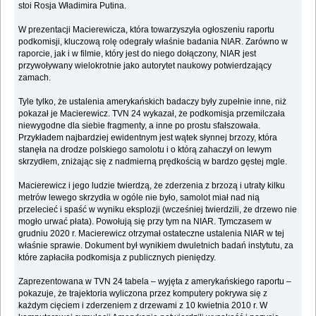
stoi Rosja Władimira Putina.
W prezentacji Macierewicza, która towarzyszyła ogłoszeniu raportu
podkomisji, kluczową rolę odegrały właśnie badania NIAR. Zarówno w
raporcie, jak i w filmie, który jest do niego dołączony, NIAR jest
przywoływany wielokrotnie jako autorytet naukowy potwierdzający
zamach.
Tyle tylko, że ustalenia amerykańskich badaczy były zupełnie inne, niż
pokazał je Macierewicz. TVN 24 wykazał, że podkomisja przemilczała
niewygodne dla siebie fragmenty, a inne po prostu sfałszowała.
Przykładem najbardziej ewidentnym jest wątek słynnej brzozy, która
stanęła na drodze polskiego samolotu i o którą zahaczył on lewym
skrzydłem, zniżając się z nadmierną prędkością w bardzo gęstej mgle.
Macierewicz i jego ludzie twierdzą, że zderzenia z brzozą i utraty kilku
metrów lewego skrzydła w ogóle nie było, samolot miał nad nią
przelecieć i spaść w wyniku eksplozji (wcześniej twierdzili, że drzewo nie
mogło urwać płata). Powołują się przy tym na NIAR. Tymczasem w
grudniu 2020 r. Macierewicz otrzymał ostateczne ustalenia NIAR w tej
właśnie sprawie. Dokument był wynikiem dwuletnich badań instytutu, za
które zapłaciła podkomisja z publicznych pieniędzy.
Zaprezentowana w TVN 24 tabela – wyjęta z amerykańskiego raportu –
pokazuje, że trajektoria wyliczona przez komputery pokrywa się z
każdym cięciem i zderzeniem z drzewami z 10 kwietnia 2010 r. W