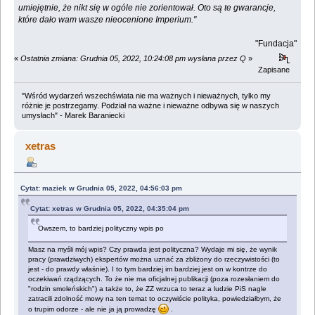
umiejętnie, że nikt się w ogóle nie zorientował. Oto są te gwarancje,
które dało wam wasze nieocenione Imperium."
"Fundacja"
«
Ostatnia zmiana: Grudnia 05, 2022, 10:24:08 pm wysłana przez Q
»
Zapisane
"Wśród wydarzeń wszechświata nie ma ważnych i nieważnych, tylko my
różnie je postrzegamy. Podział na ważne i nieważne odbywa się w naszych
umysłach" - Marek Baraniecki
xetras
Cytat: maziek w Grudnia 05, 2022, 04:56:03 pm
Cytat: xetras w Grudnia 05, 2022, 04:35:04 pm
Owszem, to bardziej polityczny wpis po
Masz na myśli mój wpis? Czy prawda jest polityczna? Wydaje mi się, że wynik
pracy (prawdziwych) ekspertów można uznać za zbliżony do rzeczywistości (to
jest - do prawdy właśnie). I to tym bardziej im bardziej jest on w kontrze do
oczekiwań rządzących. To że nie ma oficjalnej publikacji (poza rozesłaniem do
"rodzin smoleńskich") a także to, że ZZ wrzuca to teraz a ludzie PiS nagle
zatracili zdolność mowy na ten temat to oczywiście polityka, powiedziałbym, że
o trupim odorze - ale nie ja ją prowadzę
.