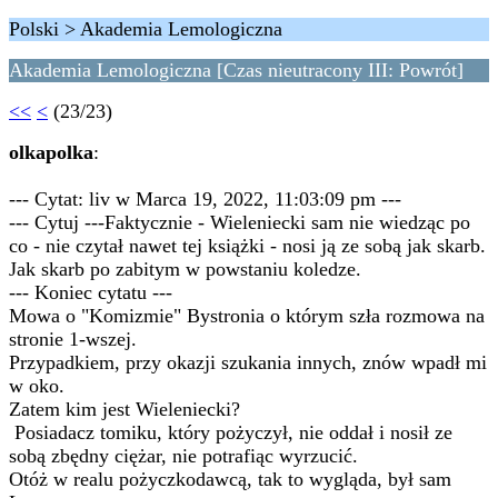
Polski > Akademia Lemologiczna
Akademia Lemologiczna [Czas nieutracony III: Powrót]
<<
<
(23/23)
olkapolka
:
--- Cytat: liv w Marca 19, 2022, 11:03:09 pm ---
--- Cytuj ---Faktycznie - Wieleniecki sam nie wiedząc po
co - nie czytał nawet tej książki - nosi ją ze sobą jak skarb.
Jak skarb po zabitym w powstaniu koledze.
--- Koniec cytatu ---
Mowa o "Komizmie" Bystronia o którym szła rozmowa na
stronie 1-wszej.
Przypadkiem, przy okazji szukania innych, znów wpadł mi
w oko.
Zatem kim jest Wieleniecki?
Posiadacz tomiku, który pożyczył, nie oddał i nosił ze
sobą zbędny ciężar, nie potrafiąc wyrzucić.
Otóż w realu pożyczkodawcą, tak to wygląda, był sam