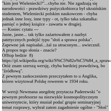
"kim jest Wieleniecki?"...chyba nie. Nie zgadzają się
narodowości - prawdziwy pożyczkobiorca był ukraińskim
studentem, Wieleniecki polskim naukowcem - chyba
jednak inne losy, inne typy - ot, tylko taka szkatułka:
pamięć o jednej książce - zawarta w drugiej.
--- Koniec cytatu ---
Jasne, jasne... tak tylko zażartowałem z nazbyt
patetycznych podejść typu "słoń a sprawa polska".
Zapewne jak napisałaś...żal za utraconym... uwiecznił.
A propos tego słonia - znacie?
Offtop bedzie 8)
https://pl.wikipedia.org/wiki/S%C5%82o%C5%84_a_spraw
Otóż znam szerszą wersję, chyba bardziej prawdziwą, bo
"źródłową".
Z pewnym zaskoczeniem przeczytałem to u Anglika,
któren wizytował Polskę rowerem w 1934 roku.
W wersji Newmana anegdotę przytacza Paderewski "o
pewnym profesorze na niezwykle kosmopolitycznym
uniwersytecie, który musiał podać grupie seminaryjnej
temat rozprawy, wybrał zatem zagadnienie ogólne - "Słoń"