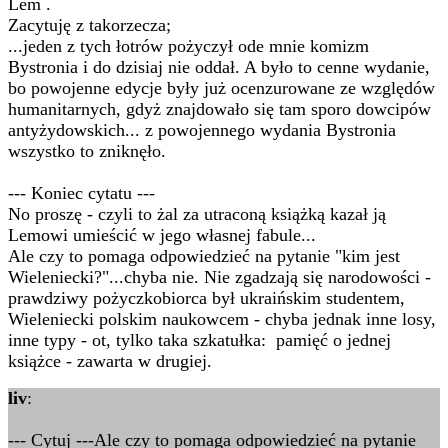
Lem .
Zacytuję z takorzecza;
...jeden z tych łotrów pożyczył ode mnie komizm
Bystronia i do dzisiaj nie oddał. A było to cenne wydanie,
bo powojenne edycje były już ocenzurowane ze względów
humanitarnych, gdyż znajdowało się tam sporo dowcipów
antyżydowskich... z powojennego wydania Bystronia
wszystko to zniknęło.
--- Koniec cytatu ---
No proszę - czyli to żal za utraconą książką kazał ją
Lemowi umieścić w jego własnej fabule...
Ale czy to pomaga odpowiedzieć na pytanie "kim jest
Wieleniecki?"...chyba nie. Nie zgadzają się narodowości -
prawdziwy pożyczkobiorca był ukraińskim studentem,
Wieleniecki polskim naukowcem - chyba jednak inne losy,
inne typy - ot, tylko taka szkatułka: pamięć o jednej
książce - zawarta w drugiej.
liv
:
--- Cytuj ---Ale czy to pomaga odpowiedzieć na pytanie