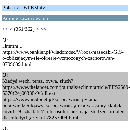
Polski > DyLEMaty
Korone zawirrowania
<<
<
(361/362)
>
>>
Q
:
Hmmm...
https://www.bankier.pl/wiadomosc/Wroca-maseczki-GIS-
o-zblizajacym-sie-okresie-wzmozonych-zachorowan-
8799689.html
Q
:
Kiedyś węch, teraz, bywa, słuch?
https://www.thelancet.com/journals/eclinm/article/PIIS2589-
5370(24)00338-9/fulltext
https://www.medonet.pl/koronawirus-pytania-i-
odpowiedzi/objawy-koronawirusa,nieodwracalny-skutek-
covid-19--zbadali-7-mln-osob-i-nie-maja-zludzen--to-alert-
dla-mlodych,artykul,78253404.html
Q
: