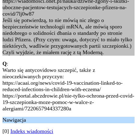
https://wiadomosci.onet.pl/nauka/dziwne-zgony-i-skutki-
uboczne-pacjentow-testujacych-szczepionke-pfizera-na-
covid/7lj0w87
Jeśli się potwierdzą, to nie mówią nic złego o
bezpieczeństwie technologii mRNA, ale mówią sporo
niedobrego o solidności dbania o standardy po stronie
ludzi Pfizera. (Przy czym: uwaga, dotyczyć to miało tylko
niektórych, wadliwie przygotowanych partii szczepionki.)
Czyli wyjdzie, że miałem rację z tą Moderną.
Q
:
Warto się antycovidowo szczepić, także z
nieoczekiwanych przyczyn:
https://acaai.org/news/covid-19-vaccination-linked-to-
reduced-infections-in-children-with-eczema/
https://portal.abczdrowie.pl/nie-tylko-ochrona-przed-covid-
19-szczepionka-moze-pomoc-w-walce-z-
alergiami/7220657944337280a
Nawigacja
[0]
Indeks wiadomości