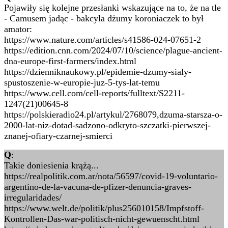
Pojawiły się kolejne przesłanki wskazujące na to, że na tle
- Camusem jadąc - bakcyla dżumy koroniaczek to był
amator:
https://www.nature.com/articles/s41586-024-07651-2
https://edition.cnn.com/2024/07/10/science/plague-ancient-
dna-europe-first-farmers/index.html
https://dzienniknaukowy.pl/epidemie-dzumy-sialy-
spustoszenie-w-europie-juz-5-tys-lat-temu
https://www.cell.com/cell-reports/fulltext/S2211-
1247(21)00645-8
https://polskieradio24.pl/artykul/2768079,dzuma-starsza-o-
2000-lat-niz-dotad-sadzono-odkryto-szczatki-pierwszej-
znanej-ofiary-czarnej-smierci
Q
:
Takie doniesienia krążą...
https://realpolitik.com.ar/nota/56597/covid-19-voluntario-
argentino-de-la-vacuna-de-pfizer-denuncia-graves-
irregularidades/
https://www.welt.de/politik/plus256010158/Impfstoff-
Kontrollen-Das-war-politisch-nicht-gewuenscht.html