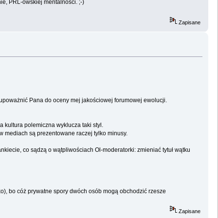
e, PRL-owskiej mentalności. ;-)
Zapisane
by upoważnić Pana do oceny mej jakościowej forumowej ewolucji.
kultura polemiczna wyklucza taki styl.
 w mediach są prezentowane raczej tylko minusy.
iecie, co sądzą o wątpliwościach Ol-moderatorki: zmieniać tytuł wątku
ko), bo cóż prywatne spory dwóch osób mogą obchodzić rzesze
Zapisane