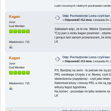
Ludzi rozumnych i dobrych pozdrawiam serdecz
Odp: Pochodzenie Lema czyli ban
Kagan
«
Odpowiedź #12 dnia:
Listopada 04, 
Juror
God Member
Zakładam więc, że to nie Wielce Szanowny
"Czy pan o nicku kagan powinien - zdan
i gorąco tym samym przepraszam, że śm
LK
Wiadomości: 715
Odp: Pochodzenie Lema czyli ban
Kagan
«
Odpowiedź #13 dnia:
Listopada 04, 
Juror
God Member
P.S. Bardziej na serio - to jednak nie są
PRL-owskiego Urzędu z ul. Mysiej, czyli G
stwierdzenia (zapytania) - czyli jako le
Natomiast plusy i minusy PRL-u nie są zgo
Wiadomości: 715
witryny tegoż tygodnika.
Na koniec - pozostaje mi tylko wołanie na
LK