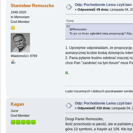
Odp: Pochodzenie Lema czyli ban
Stanisław Remuszko
«
Odpowiedź #9 dnia:
Listopada 04, 2
1948-2020
In Memoriam
Cytuj
God Member
@Remuszko
To po co Acan zgłosiłeś taką propozycję? Aby 
1. Uprzejmie odpowiadam, że propozycję A
sumarycznej liczbie bodaj dziesięciu inte
Wiadomości: 8769
2. Pana pytanie trudno odebrać inaczej ni
chce Pan "zaistnieć na tym forum" musi Pa
R.
Ludzi rozumnych i dobrych pozdrawiam serdecz
Odp: Pochodzenie Lema czyli ban
Kagan
«
Odpowiedź #10 dnia:
Listopada 04, 
Juror
God Member
Drogi Panie Remuszko,
Ilość przechodzi w jakość, ale w pańskim 
góra 10 symfonii, a Haydn aż 106. Kto b