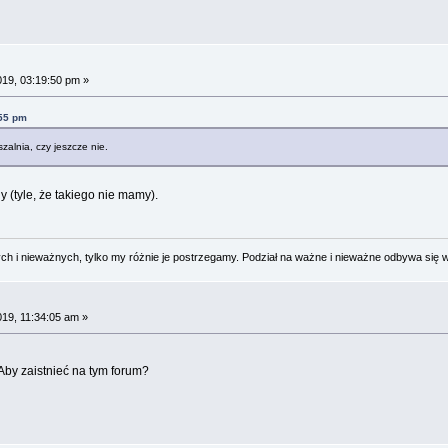
019, 03:19:50 pm »
:55 pm
zalnia, czy jeszcze nie.
y (tyle, że takiego nie mamy).
 i nieważnych, tylko my różnie je postrzegamy. Podział na ważne i nieważne odbywa się 
019, 11:34:05 am »
Aby zaistnieć na tym forum?