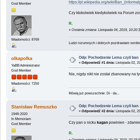
https://pl.wikipedia.org/wiki/Ban_(informat
God Member
Czy ktokolwiek kiedykolwiek na Forum z
R.
«
Ostatnia zmiana: Listopada 04, 2019, 10:20:
Wiadomości: 8769
Ludzi rozumnych i dobrych pozdrawiam serdecz
Odp: Pochodzenie Lema czyli ban
olkapolka
«
Odpowiedź #1 dnia:
Listopada 02, 2
YaBB Administrator
God Member
Nie, nigdy nikt nie został zbanowany na t
Wiadomości: 7250
Mówią już powszechnie: Di - da...
Odp: Pochodzenie Lema czyli ban
Stanisław Remuszko
«
Odpowiedź #2 dnia:
Listopada 02, 2
1948-2020
In Memoriam
Czy pan o nicku
kagan
powinien - zdanie
God Member
R.
«
Ostatnia zmiana: Listopada 04, 2019, 02:15: