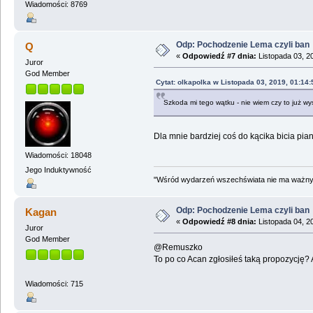
Wiadomości: 8769
Odp: Pochodzenie Lema czyli ban
Q
«
Odpowiedź #7 dnia:
Listopada 03, 2
Juror
God Member
Cytat: olkapolka w Listopada 03, 2019, 01:14
Szkoda mi tego wątku - nie wiem czy to już wys
Dla mnie bardziej coś do kącika bicia pian
Wiadomości: 18048
Jego Induktywność
"Wśród wydarzeń wszechświata nie ma ważnych
Odp: Pochodzenie Lema czyli ban
Kagan
«
Odpowiedź #8 dnia:
Listopada 04, 2
Juror
God Member
@Remuszko
To po co Acan zgłosiłeś taką propozycję? 
Wiadomości: 715