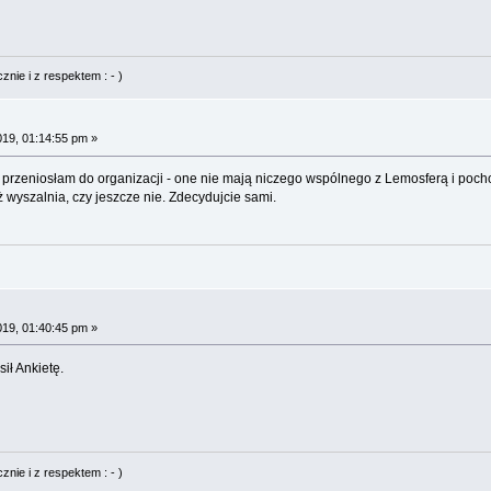
nie i z respektem : - )
019, 01:14:55 pm »
przeniosłam do organizacji - one nie mają niczego wspólnego z Lemosferą i po
ż wyszalnia, czy jeszcze nie. Zdecydujcie sami.
019, 01:40:45 pm »
ił Ankietę.
nie i z respektem : - )