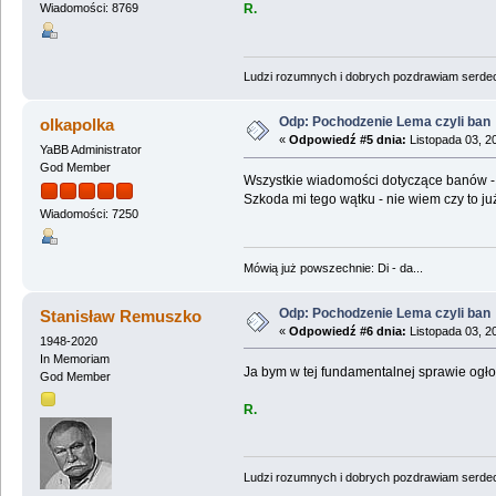
R.
Wiadomości: 8769
Ludzi rozumnych i dobrych pozdrawiam serdecz
Odp: Pochodzenie Lema czyli ban
olkapolka
«
Odpowiedź #5 dnia:
Listopada 03, 2
YaBB Administrator
God Member
Wszystkie wiadomości dotyczące banów - 
Szkoda mi tego wątku - nie wiem czy to ju
Wiadomości: 7250
Mówią już powszechnie: Di - da...
Odp: Pochodzenie Lema czyli ban
Stanisław Remuszko
«
Odpowiedź #6 dnia:
Listopada 03, 2
1948-2020
In Memoriam
Ja bym w tej fundamentalnej sprawie ogłos
God Member
R.
Ludzi rozumnych i dobrych pozdrawiam serdecz