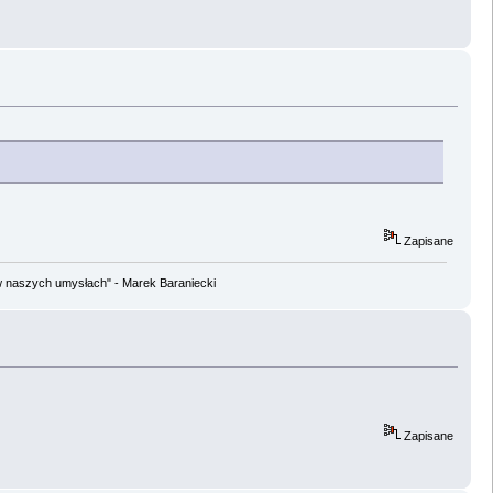
Zapisane
w naszych umysłach" - Marek Baraniecki
Zapisane