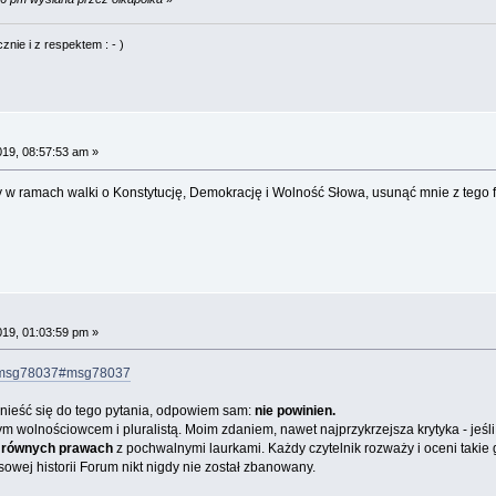
nie i z respektem : - )
019, 08:57:53 am »
y w ramach walki o Konstytucję, Demokrację i Wolność Słowa, usunąć mnie z tego
019, 01:03:59 pm »
36.msg78037#msg78037
dnieść się do tego pytania, odpowiem sam:
nie powinien.
m wolnościowcem i pluralistą. Moim zdaniem, nawet najprzykrzejsza krytyka - jeśl
 równych prawach
z pochwalnymi laurkami. Każdy czytelnik rozważy i oceni takie
sowej historii Forum nikt nigdy nie został zbanowany.