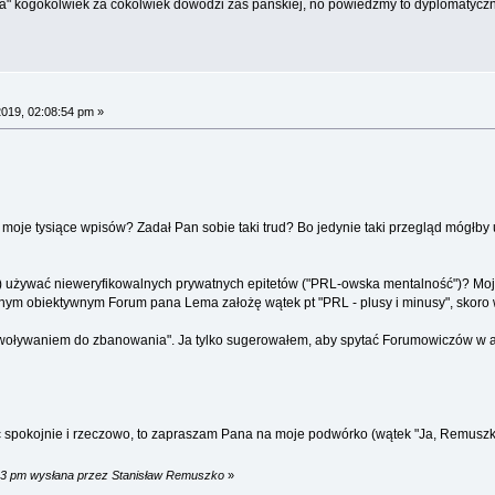
" kogokolwiek za cokolwiek dowodzi zaś pańskiej, no powiedzmy to dyplomatyczni
2019, 02:08:54 pm »
te moje tysiące wpisów? Zadał Pan sobie taki trud? Bo jedynie taki przegląd mógł
 używać nieweryfikowalnych prywatnych epitetów ("PRL-owska mentalność")? Moja 
lnym obiektywnym Forum pana Lema założę wątek pt "PRL - plusy i minusy", skoro
woływaniem do zbanowania". Ja tylko sugerowałem, aby spytać Forumowiczów w ank
ać spokojnie i rzeczowo, to zapraszam Pana na moje podwórko (wątek "Ja, Remusz
:13 pm wysłana przez Stanisław Remuszko
»