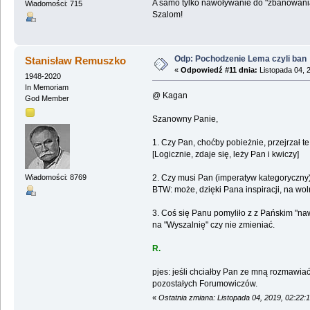
A samo tylko nawoływanie do "zbanowania
Wiadomości: 715
Szalom!
Odp: Pochodzenie Lema czyli ban
Stanisław Remuszko
«
Odpowiedź #11 dnia:
Listopada 04, 
1948-2020
In Memoriam
@ Kagan
God Member
Szanowny Panie,
1. Czy Pan, choćby pobieżnie, przejrzał 
[Logicznie, zdaje się, leży Pan i kwiczy]
2. Czy musi Pan (imperatyw kategoryczny)
Wiadomości: 8769
BTW: może, dzięki Pana inspiracji, na wo
3. Coś się Panu pomyliło z z Pańskim "na
na "Wyszalnię" czy nie zmieniać.
R.
pjes: jeśli chciałby Pan ze mną rozmawi
pozostałych Forumowiczów.
«
Ostatnia zmiana: Listopada 04, 2019, 02:22