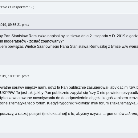
nie i z respektem : - )
2019, 09:56:21 pm »
 Pan Stanisław Remuszko napisał był te słowa dnia 2 listopada A.D. 2019 o godzi
iem moderatorów - zostać zbanowany?"
iałem powiązać Wielce Szanownego Pana Stanisława Remuszkę z tymże w/w wpis
2019, 10:13:01 pm »
 prywatne sprawy między nami, gdyż to Pan publicznie zasugerował, aby dać mi tzw. b
UKPPiW. To jest tak, jakby Pan publicznie zapytał się "czy X nie powinien przypadki
kko tylko zawoalowane nawoływania do do odpowiednio objęcia kogoś zapisem cenzu
dne z tematyką tego forum. Kiedyś tygodnik "Polityka" miał forum z taką tematyką, 
 puszczy, a raczej pustyni (intelektualnej) o to, abyśmy używali argumentów
ad rem