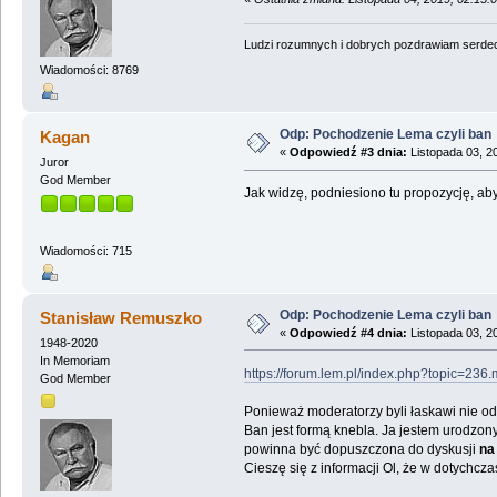
Ludzi rozumnych i dobrych pozdrawiam serdecz
Wiadomości: 8769
Odp: Pochodzenie Lema czyli ban
Kagan
«
Odpowiedź #3 dnia:
Listopada 03, 2
Juror
God Member
Jak widzę, podniesiono tu propozycję, ab
Wiadomości: 715
Odp: Pochodzenie Lema czyli ban
Stanisław Remuszko
«
Odpowiedź #4 dnia:
Listopada 03, 2
1948-2020
In Memoriam
https://forum.lem.pl/index.php?topic=2
God Member
Ponieważ moderatorzy byli łaskawi nie o
Ban jest formą knebla. Ja jestem urodzony
powinna być dopuszczona do dyskusji
na
Cieszę się z informacji Ol, że w dotychcza