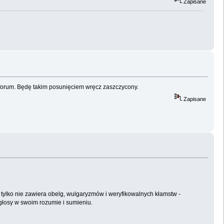
Zapisane
 forum. Będę takim posunięciem wręcz zaszczycony.
Zapisane
i tylko nie zawiera obelg, wulgaryzmów i weryfikowalnych kłamstw -
 głosy w swoim rozumie i sumieniu.