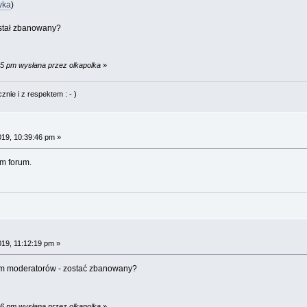
yka
)
ostał zbanowany?
35 pm wysłana przez olkapolka
»
nie i z respektem : - )
019, 10:39:46 pm »
ym forum.
019, 11:12:19 pm »
m moderatorów - zostać zbanowany?
06 pm wysłana przez olkapolka
»