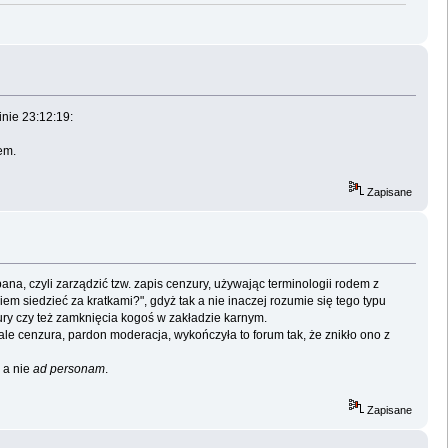
nie 23:12:19:
em.
Zapisane
ana, czyli zarządzić tzw. zapis cenzury, używając terminologii rodem z
em siedzieć za kratkami?", gdyż tak a nie inaczej rozumie się tego typu
ry czy też zamknięcia kogoś w zakładzie karnym.
ale cenzura, pardon moderacja, wykończyła to forum tak, że znikło ono z
, a nie
ad personam
.
Zapisane