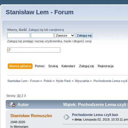
Stanisław Lem - Forum
Witamy,
Gość
.
Zaloguj się
lub
zarejestruj
.
Zaloguj się podając nazwę użytkownika, hasło i długość sesji
Strona główna
Pomoc
Szukaj
Kalendarz
Zaloguj się
Rejestracja
Stanisław Lem - Forum
»
Polski
»
Hyde Park
»
Wyszalnia
»
Pochodzenie Lema czyli
Strony: [
1
]
2
3
Autor
Wątek: Pochodzenie Lema czyli 
Pochodzenie Lema czyli ban
Stanisław Remuszko
«
dnia:
Listopada 02, 2019, 10:33:11 pm
1948-2020
In Memoriam