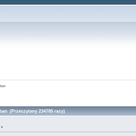
 ban
ban (Przeczytany 234785 razy)
 »