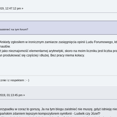
019, 12:47:12 pm »
zaistnieć na tym forum?
nkiety zgłosiłem w ironicznym zamiarze zasięgnięcia opinii Ludu Forumowego, któr
rnautów.
ż jako nieznajomość elementarnej arytmetyki, skoro na moim liczniku jest liczba pr
n produkować się częściej i dłużej. Bez pracy niema kołacy.
nie i z respektem : - )
2019, 01:13:45 pm »
przypadku w coraz to gorszą. Ja na tym blogu zaistnieć nie muszę, gdyż istnieję ni
ył pańskim zdaniem lepszym kompozytorem symfonii - Ludwik czy Józef?