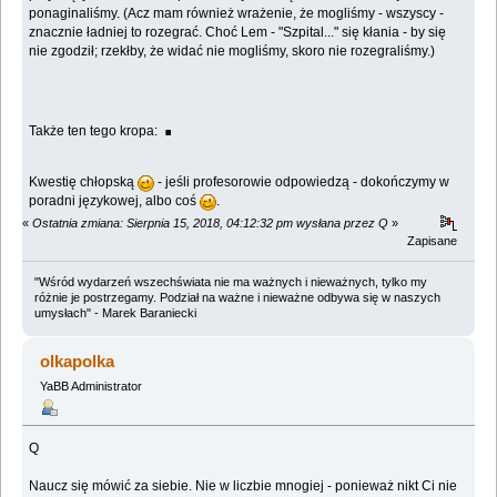
ponaginaliśmy. (Acz mam również wrażenie, że mogliśmy - wszyscy -
znacznie ładniej to rozegrać. Choć Lem - "Szpital..." się kłania - by się
nie zgodził; rzekłby, że widać nie mogliśmy, skoro nie rozegraliśmy.)
.
Także ten tego kropa:
Kwestię chłopską
- jeśli profesorowie odpowiedzą - dokończymy w
poradni językowej, albo coś
.
«
Ostatnia zmiana: Sierpnia 15, 2018, 04:12:32 pm wysłana przez Q
»
Zapisane
"Wśród wydarzeń wszechświata nie ma ważnych i nieważnych, tylko my
różnie je postrzegamy. Podział na ważne i nieważne odbywa się w naszych
umysłach" - Marek Baraniecki
olkapolka
YaBB Administrator
Q
Naucz się mówić za siebie. Nie w liczbie mnogiej - ponieważ nikt Ci nie