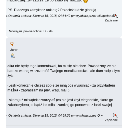
najbardziej...zwłaszcza, że pojawiło się "ludztwo"
P.S. Dlaczego zamykasz ankietę? Przecież ludzie głosują.
«
Ostatnia zmiana: Sierpnia 15, 2018, 04:34:49 pm wysłana przez olkapolka
»
Zapisane
Mówią już powszechnie: Di - da...
Q
Juror
olka
nie będę tego komentował, bo mi się nie chce. Powiedzmy, że nie
bardzo wierzę w szczerość Twojego moralizatorstwa, ale dam radę z tym
żyć.
(Jeśli koniecznie chcesz sobie ze mną coś wyjaśniać - za przykładem
maźka
- zapraszam na priv., wzgl. mail.)
I skoro już mi wątek otworzyłaś (co nie jest zbyt eleganckie, skoro go
zakończylem), to bądź tak miła i zamknij go ponownie z łaski swojej
«
Ostatnia zmiana: Sierpnia 15, 2018, 04:39:38 pm wysłana przez Q
»
Zapisane