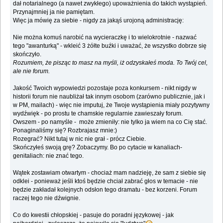
dał notarialnego (a nawet zwykłego) upoważnienia do takich wystąpień.
Przynajmniej ja nie pamiętam.
Więc ja mówię za siebie - nigdy za jakąś urojoną administrację:
Nie można komuś narobić na wycieraczkę i to wielokrotnie - nazwać
tego "awanturką" - wkleić 3 żółte buźki i uważać, że wszystko dobrze się
skończyło.
Rozumiem, że pisząc to masz na myśli, iż odzyskałeś moda. To Twój cel,
ale nie forum.
Jakość Twoich wypowiedzi pozostaje poza konkursem - nikt nigdy w
historii forum nie naubliżał tak innym osobom (zarówno publicznie, jak i
w PM, mailach) - więc nie imputuj, że Twoje wystąpienia miały pozytywny
wydźwięk - po prostu te chamskie regularnie zawieszały forum.
Owszem - po namyśle - może zmieniły: nie tylko ja wiem na co Cię stać.
Ponaginaliśmy się? Rozbrajasz mnie:)
Rozegrać? Nikt tutaj w nic nie grał - prócz Ciebie.
Skończyłeś swoją grę? Zobaczymy. Bo po cytacie w kanaliach-
genitaliach: nie znać tego.
Wątek zostawiam otwartym - chociaż mam nadzieję, że sam z siebie się
odklei - ponieważ jeśli ktoś będzie chciał zabrać głos w temacie - nie
będzie zakładał kolejnych odsłon tego dramatu - bez korzeni. Forum
raczej tego nie dźwignie.
Co do kwestii chłopskiej - pasuje do poradni językowej - jak