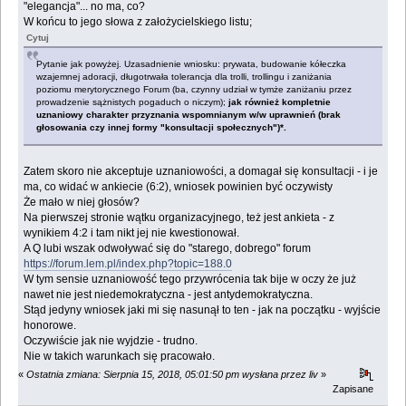
"elegancja"... no ma, co?
W końcu to jego słowa z założycielskiego listu;
Cytuj
Pytanie jak powyżej. Uzasadnienie wniosku: prywata, budowanie kółeczka
wzajemnej adoracji, długotrwała tolerancja dla trolli, trollingu i zaniżania
poziomu merytorycznego Forum (ba, czynny udział w tymże zaniżaniu przez
prowadzenie sążnistych pogaduch o niczym);
jak również kompletnie
uznaniowy charakter przyznania wspomnianym w/w uprawnień (brak
głosowania czy innej formy "konsultacji społecznych")*.
Zatem skoro nie akceptuje uznaniowości, a domagał się konsultacji - i je
ma, co widać w ankiecie (6:2), wniosek powinien być oczywisty
Że mało w niej głosów?
Na pierwszej stronie wątku organizacyjnego, też jest ankieta - z
wynikiem 4:2 i tam nikt jej nie kwestionował.
A Q lubi wszak odwoływać się do "starego, dobrego" forum
https://forum.lem.pl/index.php?topic=188.0
W tym sensie uznaniowość tego przywrócenia tak bije w oczy że już
nawet nie jest niedemokratyczna - jest antydemokratyczna.
Stąd jedyny wniosek jaki mi się nasunął to ten - jak na początku - wyjście
honorowe.
Oczywiście jak nie wyjdzie - trudno.
Nie w takich warunkach się pracowało.
«
Ostatnia zmiana: Sierpnia 15, 2018, 05:01:50 pm wysłana przez liv
»
Zapisane