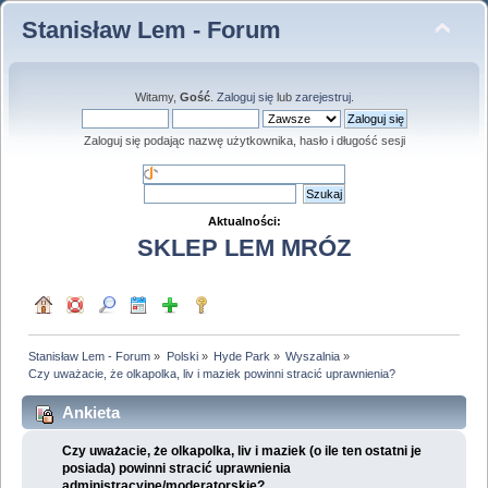
Stanisław Lem - Forum
Witamy,
Gość
.
Zaloguj się
lub
zarejestruj
.
Zaloguj się podając nazwę użytkownika, hasło i długość sesji
Aktualności:
SKLEP LEM MRÓZ
Stanisław Lem - Forum
»
Polski
»
Hyde Park
»
Wyszalnia
»
Czy uważacie, że olkapolka, liv i maziek powinni stracić uprawnienia?
Ankieta
Czy uważacie, że olkapolka, liv i maziek (o ile ten ostatni je
posiada) powinni stracić uprawnienia
administracyjne/moderatorskie?