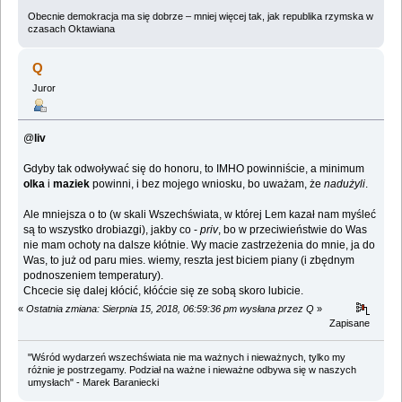
Obecnie demokracja ma się dobrze – mniej więcej tak, jak republika rzymska w
czasach Oktawiana
Q
Juror
@
liv
Gdyby tak odwoływać się do honoru, to IMHO powinniście, a minimum
olka
i
maziek
powinni, i bez mojego wniosku, bo uważam, że
nadużyli
.
Ale mniejsza o to (w skali Wszechświata, w której Lem kazał nam myśleć
są to wszystko drobiazgi), jakby co -
priv
, bo w przeciwieństwie do Was
nie mam ochoty na dalsze kłótnie. Wy macie zastrzeżenia do mnie, ja do
Was, to już od paru mies. wiemy, reszta jest biciem piany (i zbędnym
podnoszeniem temperatury).
Chcecie się dalej kłócić, kłóćcie się ze sobą skoro lubicie.
«
Ostatnia zmiana: Sierpnia 15, 2018, 06:59:36 pm wysłana przez Q
»
Zapisane
"Wśród wydarzeń wszechświata nie ma ważnych i nieważnych, tylko my
różnie je postrzegamy. Podział na ważne i nieważne odbywa się w naszych
umysłach" - Marek Baraniecki