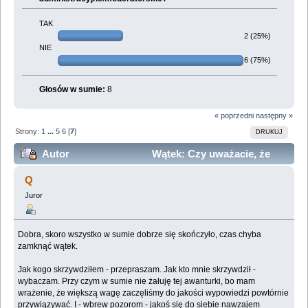
TAK
2 (25%)
NIE
6 (75%)
Głosów w sumie:
8
« poprzedni
następny »
Strony:
1
...
5
6
[
7
]
DRUKUJ
Autor
Wątek: Czy uważacie, że
olkapolka, liv i maziek powinni stracić uprawnienia?
Q
(Przeczytany 423363 razy)
Juror
Dobra, skoro wszystko w sumie dobrze się skończyło, czas chyba
zamknąć wątek.
Jak kogo skrzywdziłem - przepraszam. Jak kto mnie skrzywdził -
wybaczam. Przy czym w sumie nie żałuję tej awanturki, bo mam
wrażenie, że większą wagę zaczęliśmy do jakości wypowiedzi powtórnie
przywiązywać. I - wbrew pozorom - jakoś się do siebie nawzajem