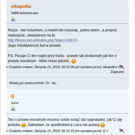
olkapolka
YaBB Administrator
Racja - nie rozumiem, a nawet nie rozumię...jedno wiem...a propos
nadużycia...zważywszy na to:
http://forum.lem.pl/index.php?topic=1433.0
Jego Induktywność był w prawie.
P.S. Pasuje Ci ten napis przy nicku - prawie tak doskonale jak ten o
prawie moralnym - które masz gdzieś...
«
Ostatnia zmiana: Sierpnia 15, 2018, 06:02:06 pm wysłana przez olkapolka
»
Zapisane
Mówią już powszechnie: Di - da...
Q
Juror
Ten o prawie moralnym możesz sobie wziąć (do sygnaturki), jak Ci się
podoba
. Zakładam, że spadkobiercy Leca nie pozwą
.
«
Ostatnia zmiana: Sierpnia 15, 2018, 06:12:19 pm wysłana przez Q
»