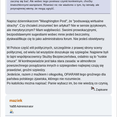
zacznę się bać. Ale wobec tego postrasz czymś konkretnym, choćby
krwiochłonnymi wampirami
. Również nic nie wiadomo o tym, by istniały, ale
przynajmniej wiemy, że mogą ugryźć.
Napisz dziennikarzom "Wasghington Post", że "podsuwają wirtualne
strachy". Czy chciałeś zrozumieć ten artykuł? Nie w sensie językowym,
ale merytorycznym? Mam wątpliwości. Swoimi prowokacyjnymi,
bezpodstawnymi sugestiami wobec mnie jesteś bezczelny,
dyskwalifikuje cię to jako administratora forum. Nie jesteś obiektywny.
W Polsce część elit politycznych, szczególnie z prawej strony sceny
politycznej, od wielu lat wszędzie doszukuje się szpiegów. Najpierw byli
to tajni współpracownicy Służby Bezpieczeństwa, ostatnio są to "ruskie
onuce". W kontrwywiadzie jest taka stara zasada: w atmosferze
powszechnego posądzania innych o szpiegostwo najlepiej czują się
prawdziwi, groźni szpiedzy.
Jesteście, razem z maźkiem i olkąpolką, OFIARAMI tego groźnego dla
państwa polskiego zjawiska, którego nie rozumiecie.
Po katolicku można napisać: Panie wybacz im, bo nie wiedzą co czynią.
Zapisane
maziek
YaBB Administrator