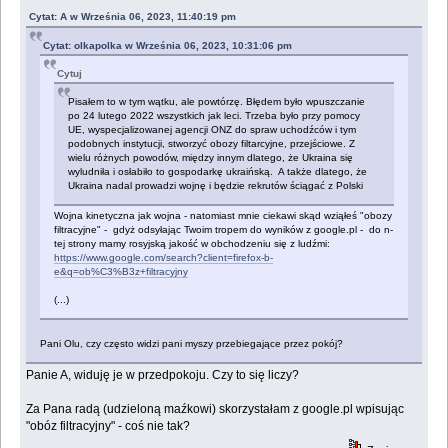
Cytat: A w Września 06, 2023, 11:40:19 pm
Cytat: olkapolka w Września 06, 2023, 10:31:06 pm
Cytuj
Pisałem to w tym wątku, ale powtórzę. Błędem było wpuszczanie
po 24 lutego 2022 wszystkich jak leci. Trzeba było przy pomocy
UE, wyspecjalizowanej agencji ONZ do spraw uchodźców i tym
podobnych instytucji, stworzyć obozy filtarcyjne, przejściowe. Z
wielu różnych powodów, między innym dlatego, że Ukraina się
wyludniła i osłabiło to gospodarkę ukraińską. A także dlatego, że
Ukraina nadal prowadzi wojnę i będzie rekrutów ściągać z Polski
Wojna kinetyczna jak wojna - natomiast mnie ciekawi skąd wziąłeś "obozy
filtracyjne" - gdyż odsyłając Twoim tropem do wyników z google.pl - do n-
tej strony mamy rosyjską jakość w obchodzeniu się z ludźmi:
https://www.google.com/search?client=firefox-b-
e&q=ob%C3%B3z+filtracyjny
(...)
Pani Olu, czy często widzi pani myszy przebiegające przez pokój?
Panie A, widuję je w przedpokoju. Czy to się liczy?
Za Pana radą (udzieloną maźkowi) skorzystałam z google.pl wpisując
"obóz filtracyjny" - coś nie tak?