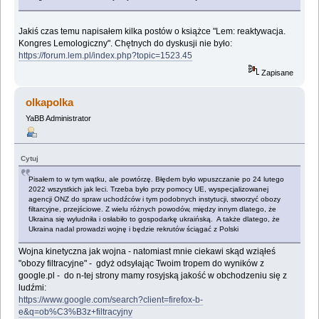
Jakiś czas temu napisałem kilka postów o książce "Lem: reaktywacja.
Kongres Lemologiczny". Chętnych do dyskusji nie było:
https://forum.lem.pl/index.php?topic=1523.45
Zapisane
olkapolka
YaBB Administrator
Cytuj
Pisałem to w tym wątku, ale powtórzę. Błędem było wpuszczanie po 24 lutego
2022 wszystkich jak leci. Trzeba było przy pomocy UE, wyspecjalizowanej
agencji ONZ do spraw uchodźców i tym podobnych instytucji, stworzyć obozy
filtarcyjne, przejściowe. Z wielu różnych powodów, między innym dlatego, że
Ukraina się wyludniła i osłabiło to gospodarkę ukraińską. A także dlatego, że
Ukraina nadal prowadzi wojnę i będzie rekrutów ściągać z Polski
Wojna kinetyczna jak wojna - natomiast mnie ciekawi skąd wziąłeś
"obozy filtracyjne" - gdyż odsyłając Twoim tropem do wyników z
google.pl - do n-tej strony mamy rosyjską jakość w obchodzeniu się z
ludźmi:
https://www.google.com/search?client=firefox-b-
e&q=ob%C3%B3z+filtracyjny