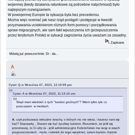
wojennej (kiedy działania ratunkowe są potrzebne natychmiast) było
najlepszym rozwiązaniem.
W powojennej Europie ta sytuacja była bez precedensu.
Można więc oceniać jak nasz rząd postąpił i postępuje w kwestii
przyznawania uciekinierom różnych form pomocy i porządkowania
spraw migracyjnych, ale sam fakt wpuszczenia ich (przepuszczenia
przez terytorium Polski) w sytuacji zagrożenia życia uważam za zasadny.
Zapisane
Mówią już powszechnie: Di - da...
A
Cytat: Q w Września 07, 2023, 12:19:09 pm
Cytat: A w Września 07, 2023, 11:13:10 am
Skąd mam wiedzieć o tych "bardzo groźnych"? Wiem tylko tyle co
przeczytam w mediach.
A
, czyli podsuwasz wirtualne strachy, o których nic nie wiesz, i każesz nam się
bać? Doprawdy... Staram się być życzliwy ludziom. Rozumiem, że jeśli się
przestraszę, to Ci ulży (a - jeśli administracyjne Koleżeństwo ma rację w swych
przypuszczeniach - może i rubelek do tego wpadnie), zatem bardzo chętnie