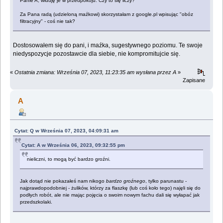
Panie A, widuję je w przedpokoju. Czy to się liczy?
Za Pana radą (udzieloną maźkowi) skorzystałam z google.pl wpisując "obóz
filtracyjny" - coś nie tak?
Dostosowałem się do pani, i maźka, sugestywnego poziomu. Te swoje
niedyspozycje pozostawcie dla siebie, nie kompromitujcie się.
«
Ostatnia zmiana: Września 07, 2023, 11:23:35 am wysłana przez A
»
Zapisane
A
Cytat: Q w Września 07, 2023, 04:09:31 am
Cytat: A w Września 06, 2023, 09:32:55 pm
nieliczni, to mogą być bardzo groźni.
Jak dotąd nie pokazałeś nam nikogo
bardzo groźnego
, tylko parunastu -
najprawdopodobniej - żulików, którzy za flaszkę (lub coś koło tego) najęli się do
podłych robót, ale nie mając pojęcia o swoim nowym fachu dali się wyłapać jak
przedszkolaki.