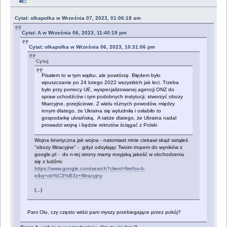
Cytat: olkapolka w Września 07, 2023, 01:06:18 am
Cytat: A w Września 06, 2023, 11:40:19 pm
Cytat: olkapolka w Września 06, 2023, 10:31:06 pm
Cytuj
Pisałem to w tym wątku, ale powtórzę. Błędem było
wpuszczanie po 24 lutego 2022 wszystkich jak leci. Trzeba
było przy pomocy UE, wyspecjalizowanej agencji ONZ do
spraw uchodźców i tym podobnych instytucji, stworzyć obozy
filtarcyjne, przejściowe. Z wielu różnych powodów, między
innym dlatego, że Ukraina się wyludniła i osłabiło to
gospodarkę ukraińską. A także dlatego, że Ukraina nadal
prowadzi wojnę i będzie rekrutów ściągać z Polski
Wojna kinetyczna jak wojna - natomiast mnie ciekawi skąd wziąłeś
"obozy filtracyjne" - gdyż odsyłając Twoim tropem do wyników z
google.pl - do n-tej strony mamy rosyjską jakość w obchodzeniu
się z ludźmi:
https://www.google.com/search?client=firefox-b-
e&q=ob%C3%B3z+filtracyjny
(...)
Pani Olu, czy często widzi pani myszy przebiegające przez pokój?