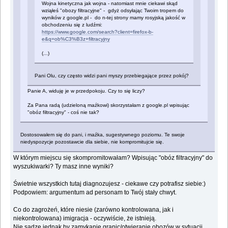
Wojna kinetyczna jak wojna - natomiast mnie ciekawi skąd
wziąłeś "obozy filtracyjne" - gdyż odsyłając Twoim tropem do
wyników z google.pl - do n-tej strony mamy rosyjską jakość w
obchodzeniu się z ludźmi:
https://www.google.com/search?client=firefox-b-
e&q=ob%C3%B3z+filtracyjny
(...)
Pani Olu, czy często widzi pani myszy przebiegające przez pokój?
Panie A, widuję je w przedpokoju. Czy to się liczy?
Za Pana radą (udzieloną maźkowi) skorzystałam z google.pl wpisując
"obóz filtracyjny" - coś nie tak?
Dostosowałem się do pani, i maźka, sugestywnego poziomu. Te swoje
niedyspozycje pozostawcie dla siebie, nie kompromitujcie się.
W którym miejscu się skompromitowałam? Wpisując "obóz filtracyjny" do
wyszukiwarki? Ty masz inne wyniki?
Świetnie wszystkich tutaj diagnozujesz - ciekawe czy potrafisz siebie:)
Podpowiem: argumentum ad personam to Twój stały chwyt.
Co do zagrożeń, które niesie (zarówno kontrolowana, jak i
niekontrolowana) imigracja - oczywiście, że istnieją.
Nie sądzę jednak by zamykanie granic/otwieranie obozów w sytuacji