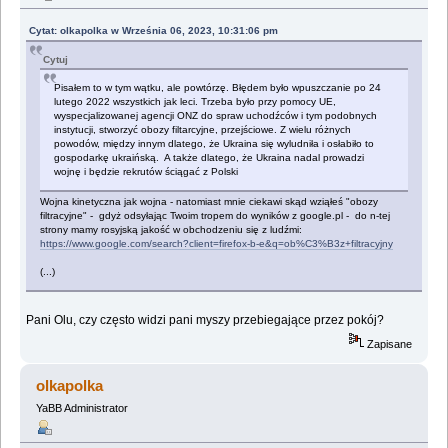
Cytat: olkapolka w Września 06, 2023, 10:31:06 pm
Cytuj
Pisałem to w tym wątku, ale powtórzę. Błędem było wpuszczanie po 24
lutego 2022 wszystkich jak leci. Trzeba było przy pomocy UE,
wyspecjalizowanej agencji ONZ do spraw uchodźców i tym podobnych
instytucji, stworzyć obozy filtarcyjne, przejściowe. Z wielu różnych
powodów, między innym dlatego, że Ukraina się wyludniła i osłabiło to
gospodarkę ukraińską. A także dlatego, że Ukraina nadal prowadzi
wojnę i będzie rekrutów ściągać z Polski
Wojna kinetyczna jak wojna - natomiast mnie ciekawi skąd wziąłeś "obozy
filtracyjne" - gdyż odsyłając Twoim tropem do wyników z google.pl - do n-tej
strony mamy rosyjską jakość w obchodzeniu się z ludźmi:
https://www.google.com/search?client=firefox-b-e&q=ob%C3%B3z+filtracyjny
(...)
Pani Olu, czy często widzi pani myszy przebiegające przez pokój?
Zapisane
olkapolka
YaBB Administrator