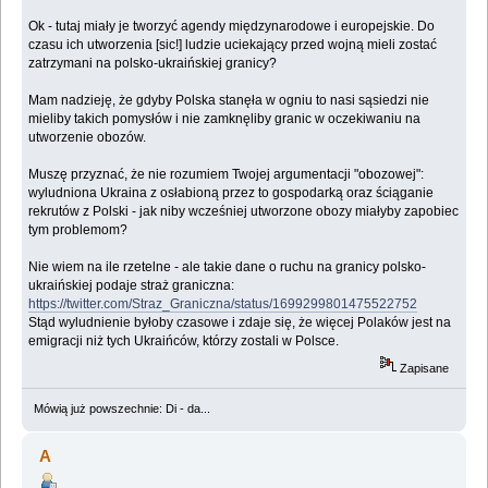
Ok - tutaj miały je tworzyć agendy międzynarodowe i europejskie. Do
czasu ich utworzenia [sic!] ludzie uciekający przed wojną mieli zostać
zatrzymani na polsko-ukraińskiej granicy?
Mam nadzieję, że gdyby Polska stanęła w ogniu to nasi sąsiedzi nie
mieliby takich pomysłów i nie zamknęliby granic w oczekiwaniu na
utworzenie obozów.
Muszę przyznać, że nie rozumiem Twojej argumentacji "obozowej":
wyludniona Ukraina z osłabioną przez to gospodarką oraz ściąganie
rekrutów z Polski - jak niby wcześniej utworzone obozy miałyby zapobiec
tym problemom?
Nie wiem na ile rzetelne - ale takie dane o ruchu na granicy polsko-
ukraińskiej podaje straż graniczna:
https://twitter.com/Straz_Graniczna/status/1699299801475522752
Stąd wyludnienie byłoby czasowe i zdaje się, że więcej Polaków jest na
emigracji niż tych Ukraińców, którzy zostali w Polsce.
Zapisane
Mówią już powszechnie: Di - da...
A