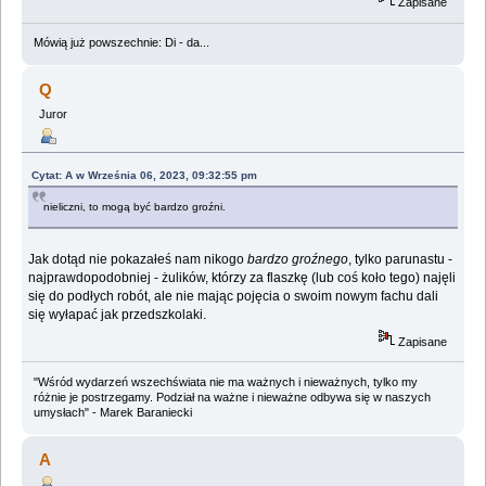
Zapisane
Mówią już powszechnie: Di - da...
Q
Juror
Cytat: A w Września 06, 2023, 09:32:55 pm
nieliczni, to mogą być bardzo groźni.
Jak dotąd nie pokazałeś nam nikogo
bardzo groźnego
, tylko parunastu -
najprawdopodobniej - żulików, którzy za flaszkę (lub coś koło tego) najęli
się do podłych robót, ale nie mając pojęcia o swoim nowym fachu dali
się wyłapać jak przedszkolaki.
Zapisane
"Wśród wydarzeń wszechświata nie ma ważnych i nieważnych, tylko my
różnie je postrzegamy. Podział na ważne i nieważne odbywa się w naszych
umysłach" - Marek Baraniecki
A