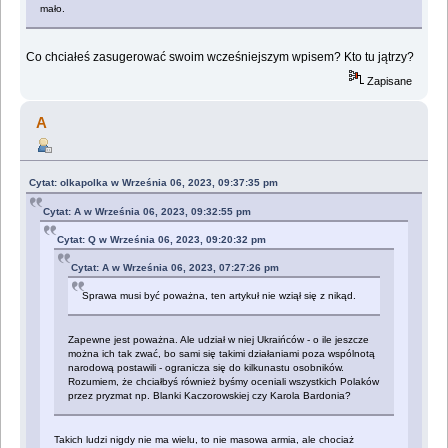
mało.
Co chciałeś zasugerować swoim wcześniejszym wpisem? Kto tu jątrzy?
Zapisane
A
Cytat: olkapolka w Września 06, 2023, 09:37:35 pm
Cytat: A w Września 06, 2023, 09:32:55 pm
Cytat: Q w Września 06, 2023, 09:20:32 pm
Cytat: A w Września 06, 2023, 07:27:26 pm
Sprawa musi być poważna, ten artykuł nie wziął się z nikąd.
Zapewne jest poważna. Ale udział w niej Ukraińców - o ile jeszcze
można ich tak zwać, bo sami się takimi działaniami poza wspólnotą
narodową postawili - ogranicza się do kilkunastu osobników.
Rozumiem, że chciałbyś również byśmy oceniali wszystkich Polaków
przez pryzmat np. Blanki Kaczorowskiej czy Karola Bardonia?
Takich ludzi nigdy nie ma wielu, to nie masowa armia, ale chociaż