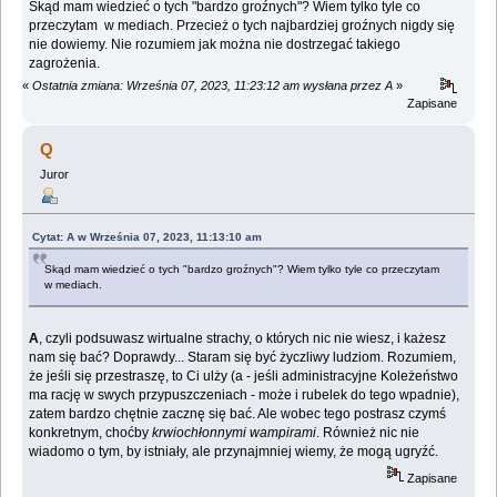
Skąd mam wiedzieć o tych "bardzo groźnych"? Wiem tylko tyle co
przeczytam w mediach. Przecież o tych najbardziej groźnych nigdy się
nie dowiemy. Nie rozumiem jak można nie dostrzegać takiego
zagrożenia.
«
Ostatnia zmiana: Września 07, 2023, 11:23:12 am wysłana przez A
»
Zapisane
Q
Juror
Cytat: A w Września 07, 2023, 11:13:10 am
Skąd mam wiedzieć o tych "bardzo groźnych"? Wiem tylko tyle co przeczytam
w mediach.
A
, czyli podsuwasz wirtualne strachy, o których nic nie wiesz, i każesz
nam się bać? Doprawdy... Staram się być życzliwy ludziom. Rozumiem,
że jeśli się przestraszę, to Ci ulży (a - jeśli administracyjne Koleżeństwo
ma rację w swych przypuszczeniach - może i rubelek do tego wpadnie),
zatem bardzo chętnie zacznę się bać. Ale wobec tego postrasz czymś
konkretnym, choćby
krwiochłonnymi wampirami
. Również nic nie
wiadomo o tym, by istniały, ale przynajmniej wiemy, że mogą ugryźć.
Zapisane