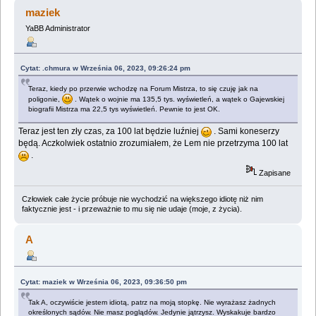
Ukraina... (Przeczytany 2173266 razy)
maziek
YaBB Administrator
Cytat: .chmura w Września 06, 2023, 09:26:24 pm
Teraz, kiedy po przerwie wchodzę na Forum Mistrza, to się czuję jak na
poligonie,
. Wątek o wojnie ma 135,5 tys. wyświetleń, a wątek o Gajewskiej
biografii Mistrza ma 22,5 tys wyświetleń. Pewnie to jest OK.
Teraz jest ten zły czas, za 100 lat będzie luźniej
. Sami koneserzy
będą. Aczkolwiek ostatnio zrozumiałem, że Lem nie przetrzyma 100 lat
.
Zapisane
Człowiek całe życie próbuje nie wychodzić na większego idiotę niż nim
faktycznie jest - i przeważnie to mu się nie udaje (moje, z życia).
A
Cytat: maziek w Września 06, 2023, 09:36:50 pm
Tak A, oczywiście jestem idiotą, patrz na moją stopkę. Nie wyrażasz żadnych
określonych sądów. Nie masz poglądów. Jedynie jątrzysz. Wyskakuje bardzo