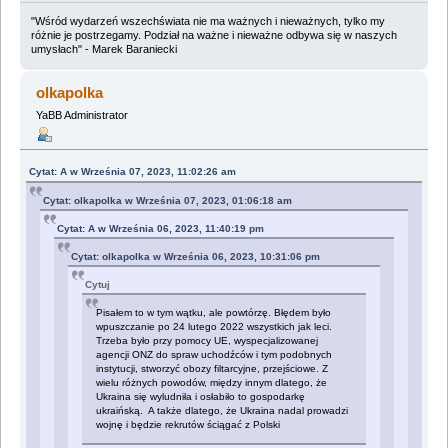
"Wśród wydarzeń wszechświata nie ma ważnych i nieważnych, tylko my
różnie je postrzegamy. Podział na ważne i nieważne odbywa się w naszych
umysłach" - Marek Baraniecki
olkapolka
YaBB Administrator
Cytat: A w Września 07, 2023, 11:02:26 am
Cytat: olkapolka w Września 07, 2023, 01:06:18 am
Cytat: A w Września 06, 2023, 11:40:19 pm
Cytat: olkapolka w Września 06, 2023, 10:31:06 pm
Cytuj
Pisałem to w tym wątku, ale powtórzę. Błędem było
wpuszczanie po 24 lutego 2022 wszystkich jak leci.
Trzeba było przy pomocy UE, wyspecjalizowanej
agencji ONZ do spraw uchodźców i tym podobnych
instytucji, stworzyć obozy filtarcyjne, przejściowe. Z
wielu różnych powodów, między innym dlatego, że
Ukraina się wyludniła i osłabiło to gospodarkę
ukraińską. A także dlatego, że Ukraina nadal prowadzi
wojnę i będzie rekrutów ściągać z Polski