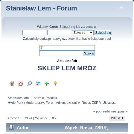
Stanisław Lem - Forum
Witamy,
Gość
.
Zaloguj się
lub
zarejestruj
.
Zaloguj się podając nazwę użytkownika, hasło i długość sesji
Aktualności:
SKLEP LEM MRÓZ
Stanisław Lem - Forum
»
Polski
»
Hyde Park
(Moderatorzy:
Forum Admin
,
skrzat
) »
Rosja, ZSRR, Ukraina...
« poprzedni
następny »
Strony:
1
...
73
74
[
75
]
76
77
...
85
DRUKUJ
Autor
Wątek: Rosja, ZSRR,