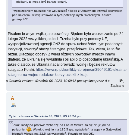
nieliczni, to mogą być bardzo groźni.
Twoim zdaniem należało nie wpuszczać nikogo z Ukrainy lub trzymać wszystkich
pod kluczem - w imię izolowania tych potencjalnych "nielicznych, bardzo
groźnych"?
Pisałem to w tym wątku, ale powtórzę. Błędem było wpuszczanie po 24
lutego 2022 wszystkich jak leci. Trzeba było przy pomocy UE,
wyspecjalizowanej agencji ONZ do spraw uchodźców i tym podobnych
instytucji, stworzyć obozy filtracyjne, przejściowe. Tak, wiem, że to źle
brzmi. Dlaczego obozy? Z wielu różnych powodów, między innym
dlatego, że Ukraina się wyludniła i osłabiło to gospodarkę ukraińską. A
także dlatego, że Ukraina nadal prowadzi wojnę i będzie rekrutów
ściągać z Polski:
https://www.rp.pl/konflikty-zbrojne/art39049161-ukraina-
sciagnie-na-wojne-rodakow-ktorzy-uciekli-z-kraju
«
Ostatnia zmiana: Września 06, 2023, 10:09:18 pm wysłana przez A
»
Zapisane
A
Cytat: .chmura w Września 06, 2023, 09:26:24 pm
Teraz, kiedy po przerwie wchodzę na Forum Mistrza, to się czuję jak na
poligonie,
. Wątek o wojnie ma 135,5 tys. wyświetleń, a wątek o Gajewskiej
biografii Mistrza ma 22,5 tys wyświetleń. Pewnie to jest OK.