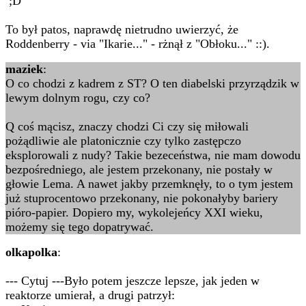
;D
To był patos, naprawdę nietrudno uwierzyć, że
Roddenberry - via "Ikarie..." - rżnął z "Obłoku..." ::).
maziek
:
O co chodzi z kadrem z ST? O ten diabelski przyrządzik w
lewym dolnym rogu, czy co?
Q coś mącisz, znaczy chodzi Ci czy się miłowali
pożądliwie ale platonicznie czy tylko zastępczo
eksplorowali z nudy? Takie bezeceństwa, nie mam dowodu
bezpośredniego, ale jestem przekonany, nie postały w
głowie Lema. A nawet jakby przemknęły, to o tym jestem
już stuprocentowo przekonany, nie pokonałyby bariery
pióro-papier. Dopiero my, wykolejeńcy XXI wieku,
możemy się tego dopatrywać.
olkapolka
:
--- Cytuj ---Było potem jeszcze lepsze, jak jeden w
reaktorze umierał, a drugi patrzył: