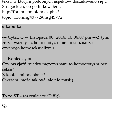
tekst, w którym podobnych aspektów doszukiwano się u
Strugackich, co go linkowałem:
http://forum.lem.pl/index.php?
topic=138.msg49772#msg49772
olkapolka
:
--- Cytat: Q w Listopada 06, 2016, 10:06:07 pm ---Z tym,
że zauważmy, iż homoerotyzm nie musi oznaczać
czynnego homoseksualizmu.
--- Koniec cytatu ---
Czy przyjaźń między mężczyznami to homoerotyzm bez
seksu?
Z kobietami podobnie?
Owszem, może tak być, ale nie musi;)
To ze ST - rozczulające ;D 8);)
Q
: