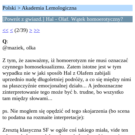
Polski > Akademia Lemologiczna
[Powrót z gwiazd.] Hal - Olaf. Wątek homoerotyczny?
<<
<
(2/39)
>
>>
Q
:
@maziek, olka
Z tym, że zauważmy, iż homoerotyzm nie musi oznaczać
czynnego homoseksualizmu. Zatem istotne jest w tym
wypadku nie w jaki sposób Hal z Olafem zabijali
uprzednio nudę długoletniej podróży, a co się między nimi
na płaszczyźnie emocjonalnej działo... A jednoznaczne
zinterpretowanie tego może być b. trudne, bo wszystko
tam między słowami...
ps. Nie mogłem się opędzić od tego skojarzenia (bo scena
to podatna na rozmaite interpretacje):
Zresztą klasyczna SF w ogóle coś takiego miała, vide ten