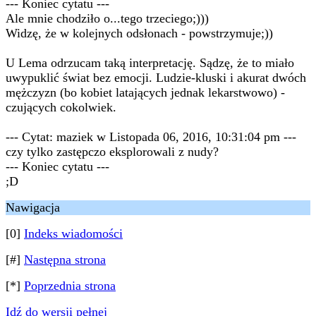
--- Koniec cytatu ---
Ale mnie chodziło o...tego trzeciego;)))
Widzę, że w kolejnych odsłonach - powstrzymuje;))
U Lema odrzucam taką interpretację. Sądzę, że to miało
uwypuklić świat bez emocji. Ludzie-kluski i akurat dwóch
mężczyzn (bo kobiet latających jednak lekarstwowo) -
czujących cokolwiek.
--- Cytat: maziek w Listopada 06, 2016, 10:31:04 pm ---
czy tylko zastępczo eksplorowali z nudy?
--- Koniec cytatu ---
;D
Nawigacja
[0]
Indeks wiadomości
[#]
Następna strona
[*]
Poprzednia strona
Idź do wersji pełnej