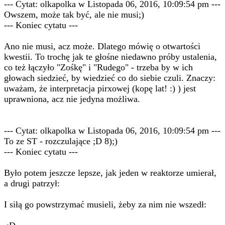
--- Cytat: olkapolka w Listopada 06, 2016, 10:09:54 pm ---
Owszem, może tak być, ale nie musi;)
--- Koniec cytatu ---
Ano nie musi, acz może. Dlatego mówię o otwartości
kwestii. To trochę jak te głośne niedawno próby ustalenia,
co też łączyło "Zośkę" i "Rudego" - trzeba by w ich
głowach siedzieć, by wiedzieć co do siebie czuli. Znaczy:
uważam, że interpretacja pirxowej (kopę lat! :) ) jest
uprawniona, acz nie jedyna możliwa.
--- Cytat: olkapolka w Listopada 06, 2016, 10:09:54 pm ---
To ze ST - rozczulające ;D 8);)
--- Koniec cytatu ---
Było potem jeszcze lepsze, jak jeden w reaktorze umierał,
a drugi patrzył:
I siłą go powstrzymać musieli, żeby za nim nie wszedł: