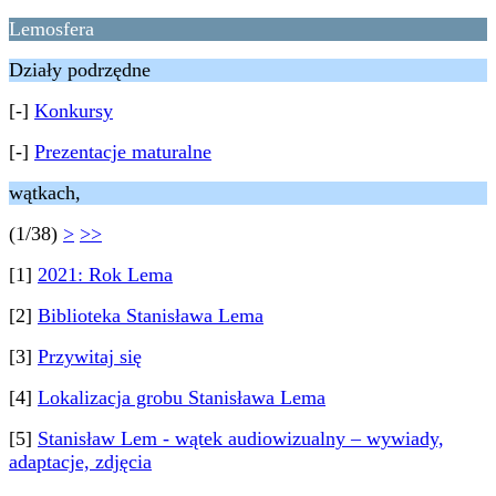
Lemosfera
Działy podrzędne
[-]
Konkursy
[-]
Prezentacje maturalne
wątkach,
(1/38)
>
>>
[1]
2021: Rok Lema
[2]
Biblioteka Stanisława Lema
[3]
Przywitaj się
[4]
Lokalizacja grobu Stanisława Lema
[5]
Stanisław Lem - wątek audiowizualny – wywiady,
adaptacje, zdjęcia