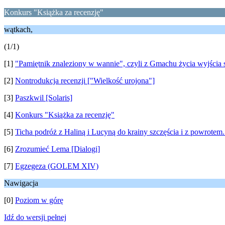
Konkurs "Książka za recenzję"
wątkach,
(1/1)
[1]
"Pamiętnik znaleziony w wannie", czyli z Gmachu życia wyjścia 
[2]
Nontrodukcja recenzji ["Wielkość urojona"]
[3]
Paszkwil [Solaris]
[4]
Konkurs "Książka za recenzję"
[5]
Ticha podróż z Haliną i Lucyną do krainy szczęścia i z powrotem.
[6]
Zrozumieć Lema [Dialogi]
[7]
Egzegeza (GOLEM XIV)
Nawigacja
[0]
Poziom w górę
Idź do wersji pełnej