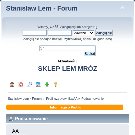
Stanisław Lem - Forum
Witamy,
Gość
.
Zaloguj się
lub
zarejestruj
.
Zaloguj się podając nazwę użytkownika, hasło i długość sesji
Aktualności:
SKLEP LEM MRÓZ
Stanisław Lem - Forum
»
Profil użytkownika AA
»
Podsumowanie
Informacja o Profilu
Podsumowanie
AA 