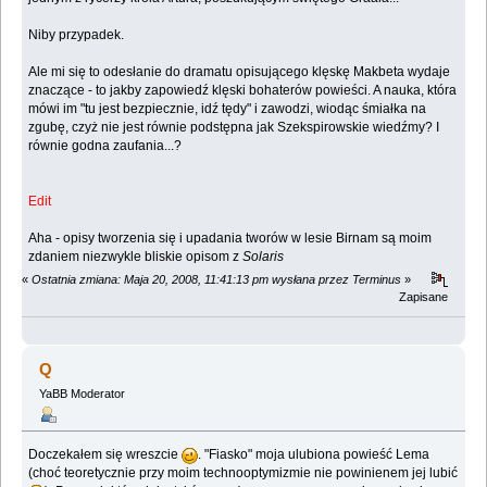
Niby przypadek.
Ale mi się to odesłanie do dramatu opisującego klęskę Makbeta wydaje
znaczące - to jakby zapowiedź klęski bohaterów powieści. A nauka, która
mówi im "tu jest bezpiecznie, idź tędy" i zawodzi, wiodąc śmiałka na
zgubę, czyż nie jest równie podstępna jak Szekspirowskie wiedźmy? I
równie godna zaufania...?
Edit
Aha - opisy tworzenia się i upadania tworów w lesie Birnam są moim
zdaniem niezwykle bliskie opisom z
Solaris
«
Ostatnia zmiana: Maja 20, 2008, 11:41:13 pm wysłana przez Terminus
»
Zapisane
Q
YaBB Moderator
Doczekałem się wreszcie
. "Fiasko" moja ulubiona powieść Lema
(choć teoretycznie przy moim technooptymizmie nie powinienem jej lubić