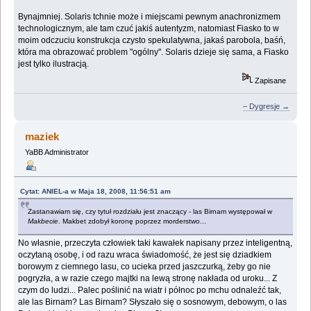
Bynajmniej. Solaris tchnie może i miejscami pewnym anachronizmem
technologicznym, ale tam czuć jakiś autentyzm, natomiast Fiasko to w
moim odczuciu konstrukcja czysto spekulatywna, jakaś parobola, baśń,
która ma obrazować problem "ogólny". Solaris dzieje się sama, a Fiasko
jest tylko ilustracją.
Zapisane
– Dygresje →
maziek
YaBB Administrator
Cytat: ANIEL-a w Maja 18, 2008, 11:56:51 am
Zastanawiam się, czy tytuł rozdziału jest znaczący - las Birnam występował w
Makbecie
. Makbet zdobył koronę poprzez morderstwo...
No własnie, przeczyta człowiek taki kawałek napisany przez inteligentną,
oczytaną osobę, i od razu wraca świadomość, że jest się dziadkiem
borowym z ciemnego lasu, co ucieka przed jaszczurką, żeby go nie
pogryzła, a w razie czego majtki na lewą stronę nakłada od uroku... Z
czym do ludzi... Palec poślinić na wiatr i północ po mchu odnaleźć tak,
ale las Birnam? Las Birnam? Słyszało się o sosnowym, debowym, o las