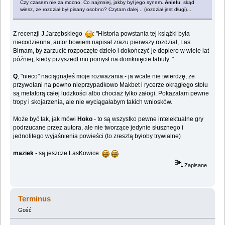
Czy czasem nie za mocno. Co najmniej, jakby był jego synem.
Aniel
u, skąd
wiesz, że rozdział był pisany osobno? Czytam dalej... (rozdział jest długi)...
Z recenzji J.Jarzębskiego
: "Historia powstania tej książki była
niecodzienna, autor bowiem napisał zrazu pierwszy rozdział, Las
Birnam, by zarzucić rozpoczęte dzieło i dokończyć je dopiero w wiele lat
później, kiedy przyszedł mu pomysł na domknięcie fabuły. "
Q
, "nieco" naciągnąłeś moje rozważania - ja wcale nie twierdzę, że
przywołani na pewno nieprzypadkowo Makbet i rycerze okrągłego stołu
są metaforą całej ludzkości albo chociaż tylko załogi. Pokazałam pewne
tropy i skojarzenia, ale nie wyciągałabym takich wniosków.
Może być tak, jak mówi
Hoko
- to są wszystko pewne intelektualne gry
podrzucane przez autora, ale nie tworzące jedynie słusznego i
jednolitego wyjaśnienia powieści (to zresztą byłoby trywialne)
maziek
- są jeszcze LasKowice
Zapisane
Terminus
Gość