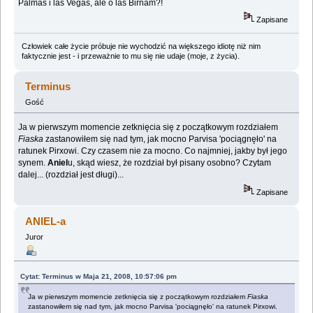
Palmas i las Vegas, ale o las Birnam?!
Zapisane
Człowiek całe życie próbuje nie wychodzić na większego idiotę niż nim
faktycznie jest - i przeważnie to mu się nie udaje (moje, z życia).
Terminus
Gość
Ja w pierwszym momencie zetknięcia się z początkowym rozdziałem
Fiaska
zastanowiłem się nad tym, jak mocno Parvisa 'pociągnęło' na
ratunek Pirxowi. Czy czasem nie za mocno. Co najmniej, jakby był jego
synem.
Aniel
u, skąd wiesz, że rozdział był pisany osobno? Czytam
dalej... (rozdział jest długi)...
Zapisane
ANIEL-a
Juror
Cytat: Terminus w Maja 21, 2008, 10:57:06 pm
Ja w pierwszym momencie zetknięcia się z początkowym rozdziałem
Fiaska
zastanowiłem się nad tym, jak mocno Parvisa 'pociągnęło' na ratunek Pirxowi.