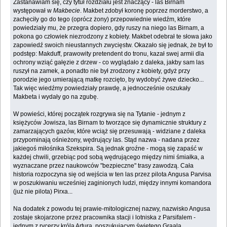
Zastanawiam się, czy tytuł rozdziału jest znaczący - las Birnam
występował w
Makbecie
. Makbet zdobył koronę poprzez morderstwo, a
zachęciły go do tego (oprócz żony) przepowiednie wiedźm, które
powiedziały mu, że przegra dopiero, gdy ruszy na niego las Birnam, a
pokona go człowiek niezrodzony z kobiety. Makbet odebrał te słowa jako
zapowiedź swoich nieustannych zwycięstw. Okazało się jednak, że był to
podstęp: Makduff, prawowity pretendent do tronu, kazał swej armii dla
ochrony wziąć gałęzie z drzew - co wyglądało z daleka, jakby sam las
ruszył na zamek, a ponadto nie był zrodzony z kobiety, gdyż przy
porodzie jego umierającą matkę rozcięto, by wydobyć żywe dziecko...
Tak więc wiedźmy powiedziały prawdę, a jednocześnie oszukały
Makbeta i wydały go na zgubę.
W powieści, której początek rozgrywa się na Tytanie - jednym z
księżyców Jowisza, las Birnam to tworzące się dynamicznie struktury z
zamarzających gazów, które wciąż się przesuwają - widziane z daleka
przypominają ośnieżony, wędrujący las. Stąd nazwa - nadana przez
jakiegoś miłośnika Szekspira. Są jednak groźne - mogą się zapaść w
każdej chwili, grzebiąc pod sobą wędrującego między nimi śmiałka, a
wyznaczane przez naukowców "bezpieczne" trasy zawodzą. Cała
historia rozpoczyna się od wejścia w ten las przez pilota Angusa Parvisa
w poszukiwaniu wcześniej zaginionych ludzi, między innymi komandora
(już nie pilota) Pirxa...
Na dodatek z powodu tej prawie-mitologicznej nazwy, nazwisko Angusa
zostaje skojarzone przez pracownika stacji i lotniska z Parsifalem -
jednym z rycerzy króla Artura, poszukującym świętego Graala...