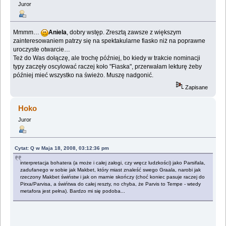
Juror
Mmmm…
Aniela
, dobry wstęp. Zresztą zawsze z większym
zainteresowaniem patrzy się na spektakularne fiasko niż na poprawne
uroczyste otwarcie…
Też do Was dołączę, ale trochę później, bo kiedy w trakcie nominacji
typy zaczęły oscylować raczej koło "Fiaska", przerwałam lekturę żeby
później mieć wszystko na świeżo. Muszę nadgonić.
Zapisane
Hoko
Juror
Cytat: Q w Maja 18, 2008, 03:12:36 pm
interpretacja bohatera (a może i całej załogi, czy wręcz ludzkości) jako Parsifala,
zadufanego w sobie jak Makbet, który miast znaleść swego Graala, narobi jak
rzeczony Makbet świństw i jak on marnie skończy (choć koniec pasuje raczej do
Pirxa/Parvisa, a świńtwa do całej reszty, no chyba, że Parvis to Tempe - wtedy
metafora jest pełna). Bardzo mi się podoba...