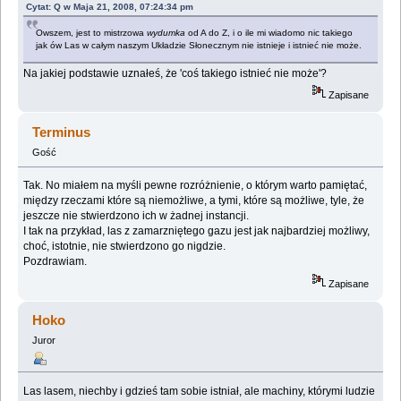
Cytat: Q w Maja 21, 2008, 07:24:34 pm
Owszem, jest to mistrzowa
wydumka
od A do Z, i o ile mi wiadomo nic takiego
jak ów Las w całym naszym Układzie Słonecznym nie istnieje i istnieć nie może.
Na jakiej podstawie uznałeś, że 'coś takiego istnieć nie może'?
Zapisane
Terminus
Gość
Tak. No miałem na myśli pewne rozróżnienie, o którym warto pamiętać,
między rzeczami które są niemożliwe, a tymi, które są możliwe, tyle, że
jeszcze nie stwierdzono ich w żadnej instancji.
I tak na przykład, las z zamarzniętego gazu jest jak najbardziej możliwy,
choć, istotnie, nie stwierdzono go nigdzie.
Pozdrawiam.
Zapisane
Hoko
Juror
Las lasem, niechby i gdzieś tam sobie istniał, ale machiny, którymi ludzie