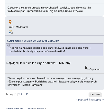
Człowiek całe życie próbuje nie wychodzić na większego idiotę niż nim
faktycznie jest - i przeważnie to mu się nie udaje (moje, z życia).
Q
YaBB Moderator
Cytat: maziek w Maja 28, 2008, 05:29:41 pm
A to nie na naradzie jakiejś jeden ichni NIKowiec trzasnął pięścią w stól i
powiedział, że źle się dzieje w państwie duńskim?
Najwięcej to u nich ten xiądz narzekał... NIK inny...
Zapisane
"Wśród wydarzeń wszechświata nie ma ważnych i nieważnych, tylko my
różnie je postrzegamy. Podział na ważne i nieważne odbywa się w naszych
umysłach" - Marek Baraniecki
Strony: [
1
]
2
3
...
22
DRUKUJ
« poprzedni
następny »
Stanisław Lem - Forum
»
Polski
»