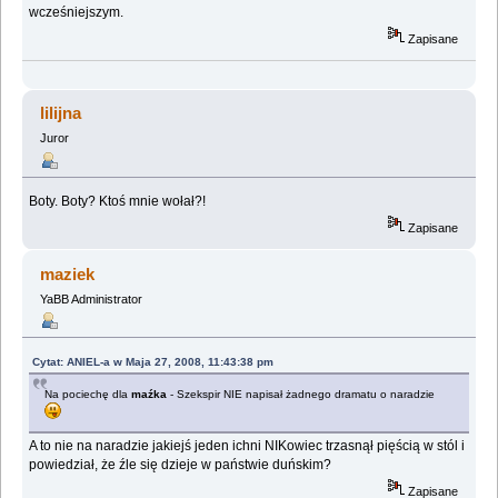
wcześniejszym.
Zapisane
lilijna
Juror
Boty. Boty? Ktoś mnie wołał?!
Zapisane
maziek
YaBB Administrator
Cytat: ANIEL-a w Maja 27, 2008, 11:43:38 pm
Na pociechę dla
maźka
- Szekspir NIE napisał żadnego dramatu o naradzie
A to nie na naradzie jakiejś jeden ichni NIKowiec trzasnął pięścią w stól i
powiedział, że źle się dzieje w państwie duńskim?
Zapisane