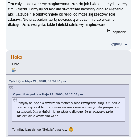
Ten cały las to rzecz wyimaginowana, zresztą jak i wielele innych rzeczy
z tej książki. Pomysły ad hoc dla stworzenia metafory albo zawiązania
akcji, a zupełnie odstrychnięte od tego, co może się rzeczywiście
zdarzyć. Nie przepadam za tą powieścią w dużej mierze właśnie
dlatego, że to wszystko takie intelektualnie wyimaginowane.
Zapisane
– Dygresje →
Hoko
Juror
Cytat: Q w Maja 21, 2008, 07:24:34 pm
Cytat: Hokopoko w Maja 21, 2008, 06:17:07 pm
Pomysły ad hoc dla stworzenia metafory albo zawiązania akcji, a zupełnie
odstrychnięte od tego, co może się rzeczywiście zdarzyć. Nie przepadam
za tą powieścią w dużej mierze właśnie dlatego, że to wszystko takie
intelektualnie wyimaginowane.
To mi już bardziej do "Solaris" pasuje...