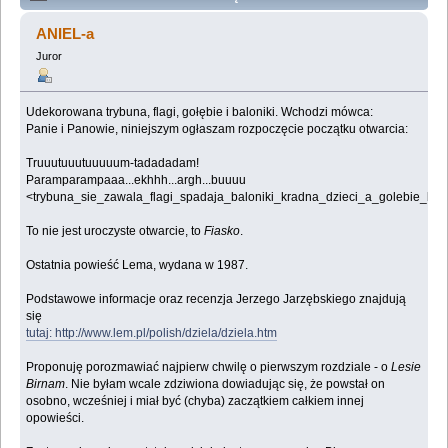
Lemologiczna [Fiasko] - czyli dlaczego bez kobiet się
ANIEL-a
nie udaje (Przeczytany 1296542 razy)
Juror
Udekorowana trybuna, flagi, gołębie i baloniki. Wchodzi mówca:
Panie i Panowie, niniejszym ogłaszam rozpoczęcie początku otwarcia:
Truuutuuutuuuuum-tadadadam!
Paramparampaaa...ekhhh...argh...buuuu
<trybuna_sie_zawala_flagi_spadaja_baloniki_kradna_dzieci_a_golebie_br
To nie jest uroczyste otwarcie, to
Fiasko
.
Ostatnia powieść Lema, wydana w 1987.
Podstawowe informacje oraz recenzja Jerzego Jarzębskiego znajdują
się
tutaj: http://www.lem.pl/polish/dziela/dziela.htm
Proponuję porozmawiać najpierw chwilę o pierwszym rozdziale - o
Lesie
Birnam
. Nie byłam wcale zdziwiona dowiadując się, że powstał on
osobno, wcześniej i miał być (chyba) zaczątkiem całkiem innej
opowieści.