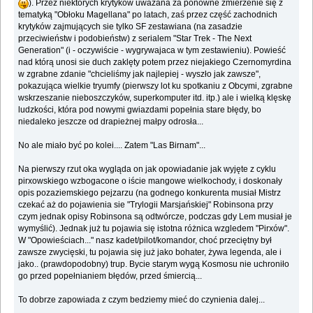
). Przez niektórych krytyków uważana za ponowne zmierzenie się z
tematyką "Obłoku Magellana" po latach, zaś przez część zachodnich
krytyków zajmujących sie tylko SF zestawiana (na zasadzie
przeciwieństw i podobieństw) z serialem "Star Trek - The Next
Generation" (i - oczywiście - wygrywajaca w tym zestawieniu). Powieść
nad którą unosi sie duch zaklęty potem przez niejakiego Czernomyrdina
w zgrabne zdanie "chcieliśmy jak najlepiej - wyszło jak zawsze",
pokazująca wielkie tryumfy (pierwszy lot ku spotkaniu z Obcymi, zgrabne
wskrzeszanie nieboszczyków, superkomputer itd. itp.) ale i wielką klęskę
ludzkości, która pod nowymi gwiazdami popełnia stare błędy, bo
niedaleko jeszcze od drapieżnej małpy odrosła...
No ale miało być po kolei.... Zatem "Las Birnam"...
Na pierwszy rzut oka wygląda on jak opowiadanie jak wyjęte z cyklu
pirxowskiego wzbogacone o iście mangowe wielkochody, i doskonały
opis pozaziemskiego pejzarzu (na godnego konkurenta musiał Mistrz
czekać aż do pojawienia sie "Trylogii Marsjańskiej" Robinsona przy
czym jednak opisy Robinsona są odtwórcze, podczas gdy Lem musiał je
wymyślić). Jednak już tu pojawia się istotna różnica wzgledem "Pirxów".
W "Opowieściach..." nasz kadet/pilot/komandor, choć przeciętny był
zawsze zwycięski, tu pojawia się już jako bohater, żywa legenda, ale i
jako.. (prawdopodobny) trup. Bycie starym wygą Kosmosu nie uchroniło
go przed popełnianiem błędów, przed śmiercią...
To dobrze zapowiada z czym bedziemy mieć do czynienia dalej...