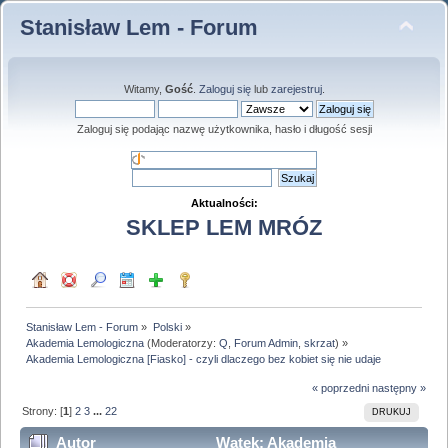
Stanisław Lem - Forum
Witamy,
Gość
.
Zaloguj się
lub
zarejestruj
.
Zaloguj się podając nazwę użytkownika, hasło i długość sesji
Aktualności:
SKLEP LEM MRÓZ
Stanisław Lem - Forum
»
Polski
»
Akademia Lemologiczna
(Moderatorzy:
Q
,
Forum Admin
,
skrzat
) »
Akademia Lemologiczna [Fiasko] - czyli dlaczego bez kobiet się nie udaje
« poprzedni
następny »
Strony: [
1
]
2
3
...
22
DRUKUJ
Autor
Wątek: Akademia