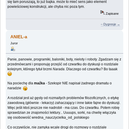
się tam poruszają, to już bajka. może to mieć sens jako element
powieściowej konstrukcji, ale chyba nic poza tym.
Zapisane
– Dygresje →
ANIEL-a
Juror
Panie, panowie, programiki, baloniki, boty, nieloty i roboty. Zgadzam się z
przedmówcami i proponuję przejść od czwartku do dyskusji o rozdziale
kolejnym, którego tytuł brzmi
Narada
. Dlaczego od czwartku? Bo taaak
Na pociechę dla
maźka
- Szekspir NIE napisał żadnego dramatu o
naradzie
A rozdział jest aż gęsty od rozmaitych problemów filozoficznych, o etykę
zawodową (głównie - lekarzy) zahaczający i inne takie fajne do dyskusji.
Więc jeśli ktoś jeszcze nie nadrobił - ma czas. Do czwartku. Potem robię
sprawdzian ze znajomości lektury... Uuuups, sorki, na chwilę włączyła
się osobowość wredna_nauczycielka_od_polskiego
Co oczywiście, nie zamyka wcale drogi do rozmowy o rozdziale