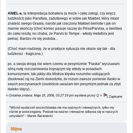
ANIEL-a
, ta interpretacja bohatera (a może i całej załogi, czy wręcz
ludzkości) jako Parsifala, zadufanego w sobie jak Makbet, który miast
znaleść swego Graala, narobi jak rzeczony Makbet świństw i jak on
marnie skończy (choć koniec pasuje raczej do Pirxa/Parvisa, a świńtwa
do całej reszty, no chyba, że Parvis to Tempe - wtedy metafora jest
pełna). Bardzo mi się podoba...
(Choć mam nadzieję, że w praktyce sytuacja nie okaże się tak - dla
ludzkosci - tragiczna.)
ps. a swoja drogą nie wiem czemu w pesymizmie "Fiaska" wyczuwam
silną nutę rozczarowania trzęsącym się wtedy w posadach
komunizmem, tak jakby dla Mistrza klęska rozumów usiłujących
zbudować raj na Ziemi dowodziła, że rozum zawsze poniesie
fiasko
w
swych poczynaniach (osobiście uważam ten pesymizm jednak za zbyt
daleko idący)...
«
Ostatnia zmiana: Maja 18, 2008, 03:27:19 pm wysłana przez Q
»
Zapisane
"Wśród wydarzeń wszechświata nie ma ważnych i nieważnych, tylko my
różnie je postrzegamy. Podział na ważne i nieważne odbywa się w naszych
umysłach" - Marek Baraniecki
lilijna