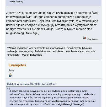
mniej istotny.
Z całym szacunkiem wydaje mi się, że czytajac dzieło należy jego świat
traktować jako świat, którego założenia ontologiczne zgodne są z
założeniami autorskimi. Czyli jeśłi Lem był scjentystą, to w świecie jego
utworu nijakie
energie
nie występują. (Zresztą na ich występowanie w
naszym świecie też nic nie wskazuje - widzę w tym co mówisz ślad
religii/ideologii New Age.)
Zapisane
"Wśród wydarzeń wszechświata nie ma ważnych i nieważnych, tylko my
różnie je postrzegamy. Podział na ważne i nieważne odbywa się w naszych
umysłach" - Marek Baraniecki
Evangelos
Juror
Cytat: Q w Czerwca 09, 2008, 04:17:29 pm
Z całym szacunkiem wydaje mi się, że czytajac dzieło należy jego świat
traktować jako świat, którego założenia ontologiczne zgodne są z założeniami
autorskimi. Czyli jeśłi Lem był scjentystą, to w świecie jego utworu nijakie
energie
nie występują. (Zresztą na ich występowanie w naszym świecie też nic
nie wskazuje - widzę w tym co mówisz ślad religii/ideologii New Age.)