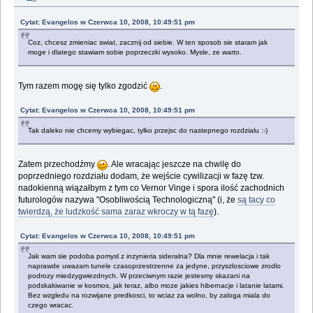
Cytat: Evangelos w Czerwca 10, 2008, 10:49:51 pm
Coz, chcesz zmieniac swiat, zacznij od siebie. W ten sposob sie staram jak
moge i dlatego stawiam sobie poprzeczki wysoko. Mysle, ze warto.
Tym razem mogę się tylko zgodzić
.
Cytat: Evangelos w Czerwca 10, 2008, 10:49:51 pm
Tak daleko nie chcemy wybiegac, tylko przejsc do nastepnego rozdzialu :-)
Zatem przechodźmy
. Ale wracając jeszcze na chwilę do
poprzedniego rozdziału dodam, że wejście cywilizacji w fazę tzw.
nadokienną wiązałbym z tym co Vernor Vinge i spora ilość zachodnich
futurologów nazywa "Osobliwością Technologiczną" (i, że
są tacy co
twierdzą, że ludzkość sama zaraz wkroczy w tą fazę
).
Cytat: Evangelos w Czerwca 10, 2008, 10:49:51 pm
Jak wam sie podoba pomysl z inzynieria sideralna? Dla mnie rewelacja i tak
naprawde uwazam tunele czasoprzestrzenne za jedyne, przyszlosciowe zrodlo
podrozy miedzygwiezdnych. W przeciwnym razie jestesmy skazani na
podskakiwanie w kosmos, jak teraz, albo moze jakies hibernacje i latanie latami.
Bez wzgledu na rozwijane predkosci, to wciaz za wolno, by zaloga miala do
czego wracac.