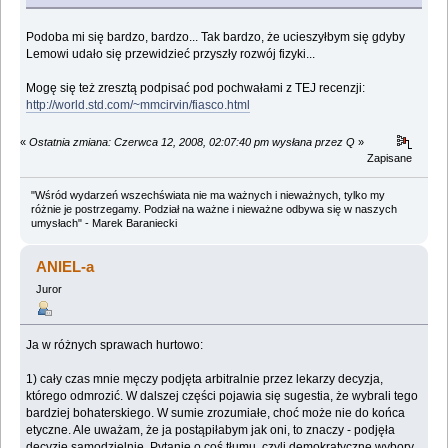
Podoba mi się bardzo, bardzo... Tak bardzo, że ucieszyłbym się gdyby
Lemowi udało się przewidzieć przyszły rozwój fizyki...
Mogę się też zresztą podpisać pod pochwałami z TEJ recenzji:
http://world.std.com/~mmcirvin/fiasco.html
«
Ostatnia zmiana: Czerwca 12, 2008, 02:07:40 pm wysłana przez Q
»
Zapisane
"Wśród wydarzeń wszechświata nie ma ważnych i nieważnych, tylko my
różnie je postrzegamy. Podział na ważne i nieważne odbywa się w naszych
umysłach" - Marek Baraniecki
ANIEL-a
Juror
Ja w różnych sprawach hurtowo:
1) cały czas mnie męczy podjęta arbitralnie przez lekarzy decyzja,
którego odmrozić. W dalszej części pojawia się sugestia, że wybrali tego
bardziej bohaterskiego. W sumie zrozumiałe, choć może nie do końca
etyczne. Ale uważam, że ja postąpiłabym jak oni, to znaczy - podjęła
decyzję samodzielnie. Pytanie o coś tłumu, czyli demokratyczne wybory