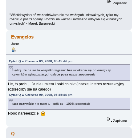
Zapisane
"Wśród wydarzeń wszechświata nie ma ważnych i nieważnych, tylko my
różnie je postrzegamy. Podział na ważne i nieważne odbywa się w naszych
umysłach" - Marek Baraniecki
Evangelos
Juror
Cytat: Q w Czerwca 09, 2008, 05:45:44 pm
Sądzę, że da sie to wszystko wyjasnić bez uciekania się do
energii
itp.
czynników wykraczajacych dalece poza nasze zrozumienie
He, to probuj. Ja nie umiem i poki co nikt (inaczej interes rezurekcyjny
rozkrecilby sie na calego)
Cytat: Q w Czerwca 09, 2008, 05:45:44 pm
(acz oczywiście nie mam tu - póki co - 100% pewności).
Nooo nareeeszcie
Zapisane
Q