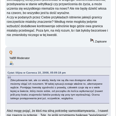
przebywania w stanie witryfikacji czy przywrócenia do życia, a może
uczenia się wszystkiego niemalże na nowo? Ale nie będę dzielić włosa
na czworo, bo wszystko jest tu dość wyraźne.
A czy w podanych przez Ciebie przykładach istnienie jakiejś granicy
rzeczywiście miałoby znaczenie? Według mnie mogłoby jedynie
wzbudzić dodatkowe kontrowersje odnośnie tego gdzie owa granica
miałaby przebiegać. Poza tym, na mój rozum, to i tak byłoby bezcelowe i
nie zmieniłoby niczego w tej kwestii.
Zapisane
Q
YaBB Moderator
Cytat: lilijna w Czerwca 10, 2008, 05:09:18 pm
Zdecydowanie tak, ale co wtedy, kiedy nie są dla nas dostępne albo nie
możemy objąć ich rozumem. W takiej sytuacji zostaje właśnie to, alternatywne
wyjście. Pomijając kwestię zgodności z prawdą, człowiek czuje się w o wiele
lepiej w świecie, który może sobie, od początku do końca wytłumaczyć (nawet
jeśli przy braku znajomości faktów posłuży się przy tym wyobraźnią). Ocena
takiego postępowania jest już, oczywiście, względna.
Ależ mogę pojąć, że ktoś ma silną potrzebę samookłamywania... I nawet
nie zawsze ją potępię... Tyle, że jeślii przyjmiemy bajkowe "wyjaśnienia"