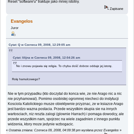
Reset "software'u" traktuje jako mniej istotny.
Zapisane
Evangelos
Juror
Cytat: Q w Czerwca 09, 2008, 12:29:05 am
Cytat: lilijna w Czerwca 09, 2008, 12:04:26 am
No i znowu pojawia się religia. To chyba dość dobrze oddaje jej istotę.
Rolę hamulcowego?
Nie w tym przypadku (kto doczytal do konca wie, ze nie Arago nic a nic
nie przyhamowal). Pomimo osobistej ogromnej niecheci do instytucji
Kosciola Katolickiego musze obiektywnie przyznac, ze w ksiazce Arago
jest bardzo wazna postacia. Przede wszystkim skupia sie na innych
wartosciach, niz reszta zalogi (glownie Harrach) i pomaga dowodcy, ale
przede wszystkim nam, spojrzec na wiele zagadnien z innego punktu
widzenia, ktory moze jedynie wzbogacic.
«
Ostatnia zmiana: Czerwca 09, 2008, 04:09:38 pm wysłana przez Evangelos
»