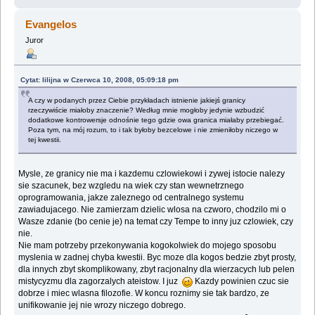
Evangelos
Juror
Cytat: lilijna w Czerwca 10, 2008, 05:09:18 pm
A czy w podanych przez Ciebie przykładach istnienie jakiejś granicy
rzeczywiście miałoby znaczenie? Według mnie mogłoby jedynie wzbudzić
dodatkowe kontrowersje odnośnie tego gdzie owa granica miałaby przebiegać.
Poza tym, na mój rozum, to i tak byłoby bezcelowe i nie zmieniłoby niczego w
tej kwestii.
Mysle, ze granicy nie ma i kazdemu czlowiekowi i zywej istocie nalezy
sie szacunek, bez wzgledu na wiek czy stan wewnetrznego
oprogramowania, jakze zaleznego od centralnego systemu
zawiadujacego. Nie zamierzam dzielic wlosa na czworo, chodzilo mi o
Wasze zdanie (bo cenie je) na temat czy Tempe to inny juz czlowiek, czy
nie.
Nie mam potrzeby przekonywania kogokolwiek do mojego sposobu
myslenia w zadnej chyba kwestii. Byc moze dla kogos bedzie zbyt prosty,
dla innych zbyt skomplikowany, zbyt racjonalny dla wierzacych lub pelen
mistycyzmu dla zagorzalych ateistow. I juz
Kazdy powinien czuc sie
dobrze i miec wlasna filozofie. W koncu roznimy sie tak bardzo, ze
unifikowanie jej nie wrozy niczego dobrego.