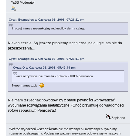
YaBB Moderator
Cytat: Evangelos w Czerwca 09, 2008, 07:26:11 pm
inaczej interes rezurekcyjny rozkrecilby sie na calego
Niekoniecznie. Są jeszcze problemy techniczne, na długie lata nie do
przeskoczenia...
Cytat: Evangelos w Czerwca 09, 2008, 07:26:11 pm
Cytat: Q w Czerwca 09, 2008, 05:45:44 pm
(acz oczywiście nie mam tu - póki co - 100% pewności).
Nooo nareeeszcie
Nie mam też jednak powodów, by z braku pewności wprowadzać
wydumane rozwiązania metafizyczne. (Choć przyjmuję do wiadomosci
votum separatum
Penrose'a.)
Zapisane
"Wśród wydarzeń wszechświata nie ma ważnych i nieważnych, tylko my
różnie je postrzegamy. Podział na ważne i nieważne odbywa się w naszych