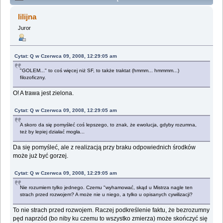
Lemologiczna [Fiasko] - czyli dlaczego bez kobiet się
lilijna
nie udaje (Przeczytany 1298782 razy)
Juror
Cytat: Q w Czerwca 09, 2008, 12:29:05 am
"GOLEM..." to coś więcej niż SF, to także traktat (hmmm... hmmmm...)
filozoficzny.
O! A trawa jest zielona.
Cytat: Q w Czerwca 09, 2008, 12:29:05 am
A skoro da się pomyśleć coś lepszego, to znak, że ewolucja, gdyby rozumna,
też by lepiej działać mogła...
Da się pomyśleć, ale z realizacją przy braku odpowiednich środków
może już być gorzej.
Cytat: Q w Czerwca 09, 2008, 12:29:05 am
Nie rozumiem tylko jednego. Czemu "wyhamować, skąd u Mistrza nagle ten
strach przed rozwojem? A może nie u niego, a tylko u opisanych cywilizacji?
To nie strach przed rozwojem. Raczej podkreślenie faktu, że bezrozumny
pęd naprzód (bo niby ku czemu to wszystko zmierza) może skończyć się