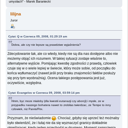
umysłach" - Marek Baraniecki
lilijna
Juror
Cytat: Q w Czerwca 09, 2008, 01:29:19 am
Dobra, ale czy nie lepsze są prawdziwe wyjaśnienia?
Zdecydowanie tak, ale co wtedy, kiedy nie są dla nas dostępne albo nie
możemy objąć ich rozumem. W takiej sytuacji zostaje właśnie to,
alternatywne wyjście. Pomijając kwestię zgodności z prawdą, człowiek
czuje się w o wiele lepiej w świecie, który może sobie, od początku do
końca wytłumaczyć (nawet jeśli przy braku znajomości faktów posłuży
się przy tym wyobraźnią). Ocena takiego postępowania jest już,
oczywiście, względna.
Cytat: Evangelos w Czerwca 09, 2008, 03:59:14 pm
Hmm, byc moze mialoby (dla kwestii eutanazji czy aborcji) i mysle, ze w
przypadku naszego bohatera nawet to zrobilas twierdzac, ze Tempe to inny
czlowiek, niz Parvis/Pirx.
Przyznam, że nieświadomie
. Chociaż, gdyby się uprzeć też możnaby
było stwierdzić, że i tutaj nie da się wyznaczyć granicy dokładnie
określającej, kiedy jeden przechodzi w drugiego. Moment zamrożenia,