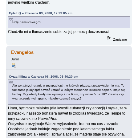
jedynie wielkim krachem.
Cytat: Q w Czerwca 09, 2008, 12:29:05 am
Rolę hamulcowego?
Chodziło mi o tłumaczenie sobie za jej pomocą doczesności.
Zapisane
Evangelos
Juror
Cytat: lilijna w Czerwca 06, 2008, 09:46:20 pm
Ale wyraźnych granic w przypadkach, o których piszesz rzeczywiście nie ma. To
tak samo jakby spróbować ustalić w którym momencie skrawek papieru staje się
kartką. Czy wtedy kiedy ma wymiary 2 na 6 cm, czy może 5 na 10? Zresztą czy
wyznaczenie tych granic miałoby czemuś służyć?
Hmm, byc moze mialoby (dla kwestii eutanazji czy aborcji) i mysle, ze w
przypadku naszego bohatera nawet to zrobilas twierdzac, ze Tempe to
inny czlowiek, niz Parvis/Pirx.
Oczywiscie przyjmuje Wasze wyjasnienie, trudno mu cos zarzucic.
Osobiscie jednak traktuje zagadnienie pod katem samego faktu
zaistnienia zycia - energii sprawiajacej, ze materia staje sie ozywiona.