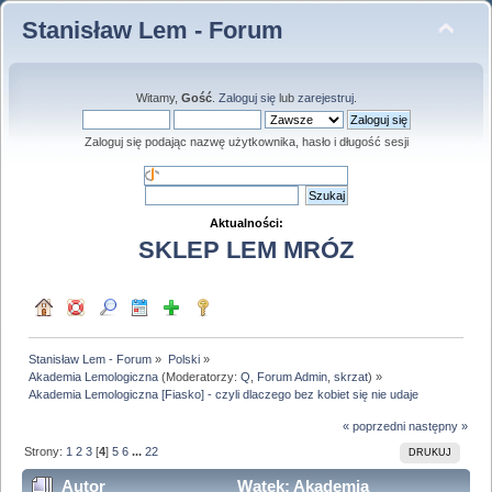
Stanisław Lem - Forum
Witamy,
Gość
.
Zaloguj się
lub
zarejestruj
.
Zaloguj się podając nazwę użytkownika, hasło i długość sesji
Aktualności:
SKLEP LEM MRÓZ
Stanisław Lem - Forum
»
Polski
»
Akademia Lemologiczna
(Moderatorzy:
Q
,
Forum Admin
,
skrzat
) »
Akademia Lemologiczna [Fiasko] - czyli dlaczego bez kobiet się nie udaje
« poprzedni
następny »
Strony:
1
2
3
[
4
]
5
6
...
22
DRUKUJ
Autor
Wątek: Akademia