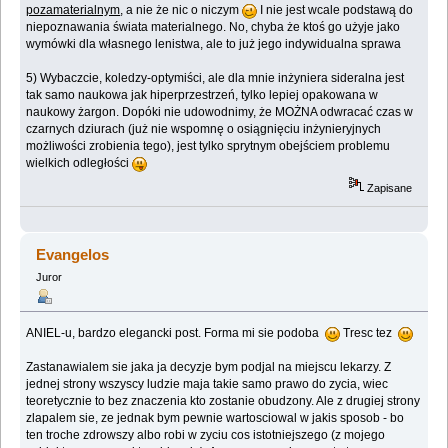
pozamaterialnym
, a nie że nic o niczym
I nie jest wcale podstawą do
niepoznawania świata materialnego. No, chyba że ktoś go użyje jako
wymówki dla własnego lenistwa, ale to już jego indywidualna sprawa
5) Wybaczcie, koledzy-optymiści, ale dla mnie inżyniera sideralna jest
tak samo naukowa jak hiperprzestrzeń, tylko lepiej opakowana w
naukowy żargon. Dopóki nie udowodnimy, że MOŻNA odwracać czas w
czarnych dziurach (już nie wspomnę o osiągnięciu inżynieryjnych
możliwości zrobienia tego), jest tylko sprytnym obejściem problemu
wielkich odległości
Zapisane
Evangelos
Juror
ANIEL-u, bardzo elegancki post. Forma mi sie podoba
Tresc tez
Zastanawialem sie jaka ja decyzje bym podjal na miejscu lekarzy. Z
jednej strony wszyscy ludzie maja takie samo prawo do zycia, wiec
teoretycznie to bez znaczenia kto zostanie obudzony. Ale z drugiej strony
zlapalem sie, ze jednak bym pewnie wartosciowal w jakis sposob - bo
ten troche zdrowszy albo robi w zyciu cos istotniejszego (z mojego