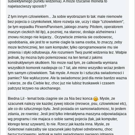
subiektywnego punktu widzenia). A moze rzucanie moneta to
najwlasciwszy sposob?
Z tym innym czlowiekiem... Ja sobie wyobrazam to tak: male niemowle
bez pojecia o czymkolwiek, ktore rozwija sie, uczy i staje "czlowiekiem",
(w tym wypadku Pirxem/Parvisem, jakiego znamy. Pilotem, operatorem
maszyn ciezkich itd itp), a pozniej, na starosc, dostaje alzheimera i
znowu niczego nie kojarzy... Oczywiscie zmienia sie osobowosc,
upodobania, ale jest to w sumie ciagle ta sama osoba, to znaczy, zeby
moze techniczniej, ten sam komputer, tylko oprogramowanie mu sie
zmienia i styki odlutowuja. Ale rozumiem Twoj punkt widzenia tez. Watpie
jednak, by mozna bylo polemizowac na ten temat z jakims
konstruktywnym skutkiem. No moze nad tym, ze calkowita wymiana
wszystkich komorek nastepuje co 7 lat, ale mimo wszystko wciaz jestem
tym samym czlowiekiem. Tak mysle. A moze to i sztuczka swiadomosci i
pamiec? Nie wykluczone. Ale ta swiadomosc jest dla mnie bardzo wazna
i wierze, ze dla Ciebie tez, choc juz nie lubisz truskawek i czasem
patrzysz krzywo na ukochanego.
Biedna Lil - temat bota ciagnie sie za Nia bez konca
. Mysle, ze
szacunek nalezy sie kazdej zywej istocie (mrowce, psu, czlowiekowi etc),
ale co do sztucznego bytu. Jesli posiada on samoswiadomosc, to jestem
zdania, ze rowniez. Jesli jest tylko interaktywna maszyna odpowiadajaca
wg programu i nie majaca o sobie samej pojecia (tak, jak komputer,
ktorego teraz uzywam), to nie. Rzecz jak kazda inna. Mysle, ze
Golemowi nalezalby sie szacunek jako bytowi odrebnemu, choc
bezuczuciowemu, jednak w pelni swiadomego swojego istnienia.