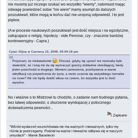
nie musimy już niczego szukać wo wszystko "wiemy", natomiast mając
odwagę powiedzieć sobie "nie wiem" mamy asumpt do dalszych
poszukiwań, które mogą w końcu dać nie-urojoną odpowiedź. I to jest
piękne.
(A w procesie naukowych poszukiwań jest dość miejsca i na egzotyczne,
zatrącajace o religię, hipotezy - vide Penrose, czy - znacznie bardziej
kontrowersyjny - Capra.)
Cytat: lilijna w Czerwca 10, 2008, 05:09:18 pm
Przyznam, że nieświadomie
. Chociaż, gdyby się uprzeć też możnaby było
stwierdzić, że i tutaj nie da się wyznaczyć granicy dokładnie określającej, kiedy
jeden przechodzi w drugiego. Moment zamrożenia, przebywania w stanie
witryfikacji czy przywrócenia do życia, a może uczenia się wszystkiego niemalże
na nowo? Ale nie będę dzielić włosa na czworo, bo wszystko jest tu dość
wyraźne.
No i właśnie o to Mistrzowi tu chodziło, o zadanie nam trudnego pytania,
bez łatwej odpowiedzi, o zburzenie wynikajacej z potocznego
doświadczenia pewności...
Zapisane
"Wśród wydarzeń wszechświata nie ma ważnych i nieważnych, tylko my
różnie je postrzegamy. Podział na ważne i nieważne odbywa się w naszych
umysłach" - Marek Baraniecki