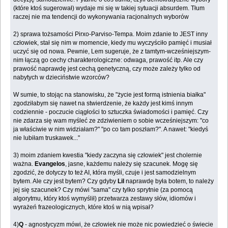
(które ktoś sugerował) wydaje mi się w takiej sytuacji absurdem. Tłum
raczej nie ma tendencji do wykonywania racjonalnych wyborów
2) sprawa tożsamości Pirxo-Parviso-Tempa. Moim zdanie to JEST inny
człowiek, stał się nim w momencie, kiedy mu wyczyściło pamięć i musiał
uczyć się od nowa. Pewnie, Lem sugeruje, że z tamtym-wcześniejszym-
nim łączą go cechy charakterologiczne: odwaga, prawość itp. Ale czy
prawość naprawdę jest cechą genetyczną, czy może zależy tylko od
nabytych w dzieciństwie wzorców?
W sumie, to stojąc na stanowisku, że "życie jest formą istnienia białka"
zgodziłabym się nawet na stwierdzenie, że każdy jest kimś innym
codziennie - poczucie ciągłości to sztuczka świadomości i pamięć. Czy
nie zdarza się wam myśleć ze zdziwieniem o sobie wcześniejszym: "co
ja właściwie w nim widziałam?" "po co tam poszłam?". A nawet: "kiedyś
nie lubiłam truskawek..."
3) moim zdaniem kwestia "kiedy zaczyna się człowiek" jest cholernie
ważna.
Evangelos
, jasne, każdemu należy się szacunek. Mogę się
zgodzić, że dotyczy to też AI, która myśli, czuje i jest samodzielnym
bytem. Ale czy jest bytem? Czy gdyby
Lil
naprawdę była botem, to należy
jej się szacunek? Czy mówi "sama" czy tylko sprytnie (za pomocą
algorytmu, który ktoś wymyślił) przetwarza zestawy słów, idiomów i
wyrażeń frazeologicznych, które ktoś w nią wpisał?
4)
Q
- agnostycyzm mówi, że człowiek nie może nic powiedzieć o świecie