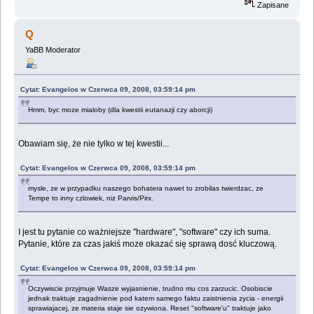
Zapisane
Q
YaBB Moderator
Cytat: Evangelos w Czerwca 09, 2008, 03:59:14 pm
Hmm, byc moze mialoby (dla kwestii eutanazji czy aborcji)
Obawiam się, że nie tylko w tej kwestii...
Cytat: Evangelos w Czerwca 09, 2008, 03:59:14 pm
mysle, ze w przypadku naszego bohatera nawet to zrobilas twierdzac, ze
Tempe to inny czlowiek, niz Parvis/Pirx.
I jest tu pytanie co ważniejsze "hardware", "software" czy ich suma.
Pytanie, które za czas jakiś moze okazać się sprawą dosć kluczową.
Cytat: Evangelos w Czerwca 09, 2008, 03:59:14 pm
Oczywiscie przyjmuje Wasze wyjasnienie, trudno mu cos zarzucic. Osobiscie
jednak traktuje zagadnienie pod katem samego faktu zaistnienia zycia - energii
sprawiajacej, ze materia staje sie ozywiona. Reset "software'u" traktuje jako