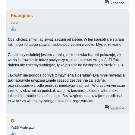
Zapisane
Evangelos
Juror
Coz, chcesz zmieniac swiat, zacznij od siebie. W ten sposob sie staram
jak moge i dlatego stawiam sobie poprzeczki wysoko. Mysle, ze warto.
Co do tezy ostatniej jestem zdania, ze koncowka ksiazki pokazuje, ze
warto kierowac sie takze powyzszym, co postulowal Arago. ALE! Tak
daleko nie chcemy wybiegac, tylko przejsc do nastepnego rozdzialu :-)
Jak wam sie podoba pomysl z inzynieria sideralna? Dla mnie rewelacja i
tak naprawde uwazam tunele czasoprzestrzenne za jedyne,
przyszlosciowe zrodlo podrozy miedzygwiezdnych. W przeciwnym razie
jestesmy skazani na podskakiwanie w kosmos, jak teraz, albo moze
jakies hibernacje i latanie latami. Bez wzgledu na rozwijane predkosci,
to wciaz za wolno, by zaloga miala do czego wracac.
Zapisane
Q
YaBB Moderator