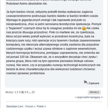
Robotowi Asimo absolutnie nie.
Ja bym bardzo chcial, zebysmy potrafili kiedys wytwarzac zagiecia
czasoprzestrzenne podrozujac bardzo daleko w bardzo krotkim czasie.
Wymaga to gigantycznych energii i tak naprawde jest poki co
niesprawdzona, choc w pelni sensowna teoretycznie spekulacja. Pomysl
z "bujaniem" czarnych dziur by to osiagnac podoba mi sie
Ale czeka
nas jeszcze dluuuga przyszlosc. Poki co martwie sie, ze cywilizacja,
ktora od pol wieku potrafi wyleciec w przestrzen kosmiczna, byla na
ksiezycu pare razy, robi operacje oczu laserem i buduje zaawansowane
komputery, nie stworzyla alternatywnego zrodla zasilania dla pojazdow
codziennego uzytku i wciaz uzywa silnikow o zaplonie wewnetrznym,
ktorych koncepcja techniczna, pomijajac usprawnienia, nie zmienila sie
od ponad 100 lat. Obawiam sie, ze o wszystkim decyduje chec zysku i
pewna grupa, ktora robi na tym ogromne pieniadze blokuje celowo
rozwoj. Nie wiem, czy w przypadku rozwoju technologii kosmicznych nie
bedzie ta dosc charakterystyczna dla wiekszosci ludzkosci chciwosc
rowniez sprawiac problemow.
Zapisane
Strony:
1
2
3
[
4
]
5
6
...
22
DRUKUJ
« poprzedni
następny »
Stanisław Lem - Forum
»
Polski
»