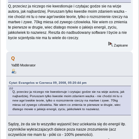
Q, przeciez ja niczego nie kwestionuje i czytajac godze sie na wizje
autora, jak najbardziej. Poruszam tylko kwestie moim zdaniem wazka -
nie chodzi mi tu o new age'owskie teorie, tylko o rozroznienie rzeczy na
martwe i zywe. 70kg miesa od zywego czlowieka. Nie wiem co zmienia
te pierwsze w drugie, wiec dlatego mowie o jakiejs energii, zyciu,
jakkolwiek to nazwiesz. Reszta do nadbudowany software I bycie a nie
bycie scjentysta nie ma tu wiele do rzeczy.
Zapisane
Q
YaBB Moderator
Cytat: Evangelos w Czerwca 09, 2008, 05:20:44 pm
Q, przeciez ja niczego nie kwestionuje i czytajac godze sie na wizje autora, jak
najbardziej. Poruszam tylko kwestie moim zdaniem wazka - nie chodzi mi tu o
new age'owskie teorie, tylko o rozroznienie rzeczy na martwe i zywe. 70kg
miesa od zywego czlowieka. Nie wiem co zmienia te pierwsze w drugie, wiec
dlatego mowie o jakiejs energii, zyciu, jakkolwiek to nazwiesz.
Sądzę, że da sie to wszystko wyjasnić bez uciekania się do
energii
itp.
czynników wykraczajacych dalece poza nasze zrozumienie (acz
oczywiście nie mam tu - póki co - 100% pewności).