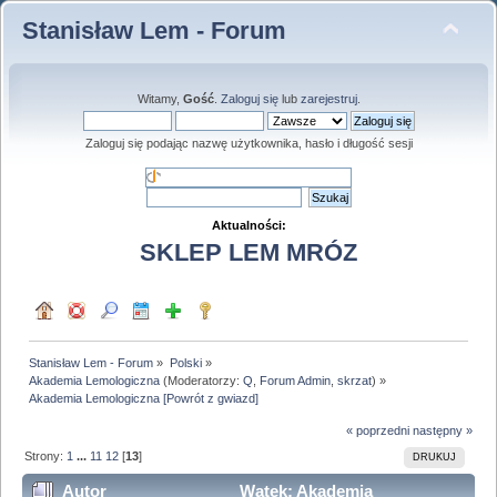
Stanisław Lem - Forum
Witamy,
Gość
.
Zaloguj się
lub
zarejestruj
.
Zaloguj się podając nazwę użytkownika, hasło i długość sesji
Aktualności:
SKLEP LEM MRÓZ
Stanisław Lem - Forum
»
Polski
»
Akademia Lemologiczna
(Moderatorzy:
Q
,
Forum Admin
,
skrzat
) »
Akademia Lemologiczna [Powrót z gwiazd]
« poprzedni
następny »
Strony:
1
...
11
12
[
13
]
DRUKUJ
Autor
Wątek: Akademia