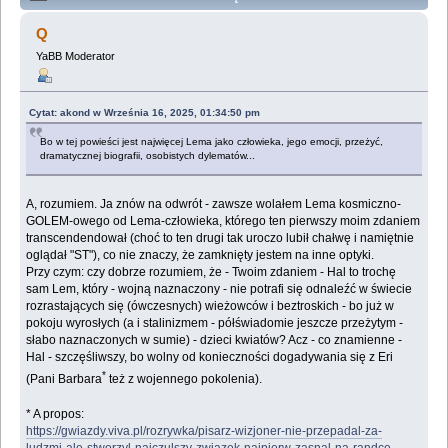
Lemologiczna [Powrót z gwiazd] (Przeczytany 521273
Q
razy)
YaBB Moderator
Cytat: akond w Września 16, 2025, 01:34:50 pm
Bo w tej powieści jest najwięcej Lema jako człowieka, jego emocji, przeżyć,
dramatycznej biografii, osobistych dylematów...
A, rozumiem. Ja znów na odwrót - zawsze wolałem Lema kosmiczno-
GOLEM-owego od Lema-człowieka, którego ten pierwszy moim zdaniem
transcendendował (choć to ten drugi tak uroczo lubił chałwę i namiętnie
oglądał "ST"), co nie znaczy, że zamknięty jestem na inne optyki.
Przy czym: czy dobrze rozumiem, że - Twoim zdaniem - Hal to trochę
sam Lem, który - wojną naznaczony - nie potrafi się odnaleźć w świecie
rozrastających się (ówczesnych) wieżowców i beztroskich - bo już w
pokoju wyrosłych (a i stalinizmem - półświadomie jeszcze przeżytym -
słabo naznaczonych w sumie) - dzieci kwiatów? Acz - co znamienne -
Hal - szczęśliwszy, bo wolny od konieczności dogadywania się z Eri
*
(Pani Barbara
też z wojennego pokolenia).
* A propos:
https://gwiazdy.viva.pl/rozrywka/pisarz-wizjoner-nie-przepadal-za-
ludzmi-ale-stworzyl-najczulszy-zwiazek-najpierw-zasnal-na-randce-