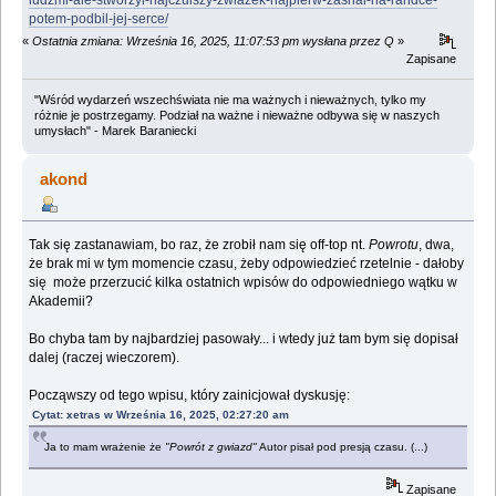
potem-podbil-jej-serce/
«
Ostatnia zmiana: Września 16, 2025, 11:07:53 pm wysłana przez Q
»
Zapisane
"Wśród wydarzeń wszechświata nie ma ważnych i nieważnych, tylko my
różnie je postrzegamy. Podział na ważne i nieważne odbywa się w naszych
umysłach" - Marek Baraniecki
akond
Tak się zastanawiam, bo raz, że zrobił nam się off-top nt.
Powrotu
, dwa,
że brak mi w tym momencie czasu, żeby odpowiedzieć rzetelnie - dałoby
się może przerzucić kilka ostatnich wpisów do odpowiedniego wątku w
Akademii?
Bo chyba tam by najbardziej pasowały... i wtedy już tam bym się dopisał
dalej (raczej wieczorem).
Począwszy od tego wpisu, który zainicjował dyskusję:
Cytat: xetras w Września 16, 2025, 02:27:20 am
Ja to mam wrażenie że
"Powrót z gwiazd"
Autor pisał pod presją czasu. (...)
Zapisane