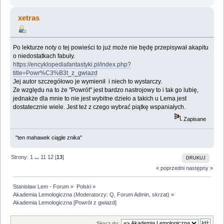
xetras
Po lekturze noty o tej powieści to już może nie będę przepisywał akapitu
o niedostatkach fabuły.
https://encyklopediafantastyki.pl/index.php?
title=Powr%C3%B3t_z_gwiazd
Jej autor szczegółowo je wymienił i niech to wystarczy.
Ze względu na to że "Powrót" jest bardzo nastrojowy to i tak go lubię,
jednakże dla mnie to nie jest wybitne dzieło a takich u Lema jest
dostatecznie wiele. Jest też z czego wybrać piątkę wspaniałych.
Zapisane
"ten mahawek ciągle znika"
Strony:
1
...
11
12
[
13
]
DRUKUJ
« poprzedni
następny »
Stanisław Lem - Forum
»
Polski
»
Akademia Lemologiczna
(Moderatorzy:
Q
,
Forum Admin
,
skrzat
) »
Akademia Lemologiczna [Powrót z gwiazd]
Skocz do: