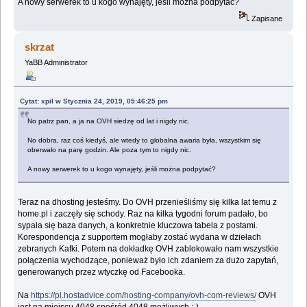
A nowy serwerek to u kogo wynajęty, jeśli można podpytać?
Zapisane
skrzat
YaBB Administrator
Cytat: xpil w Stycznia 24, 2019, 05:46:25 pm
No patrz pan, a ja na OVH siedzę od lat i nigdy nic.
No dobra, raz coś kiedyś, ale wtedy to globalna awaria była, wszystkim się
oberwało na parę godzin. Ale poza tym to nigdy nic.
A nowy serwerek to u kogo wynajęty, jeśli można podpytać?
Teraz na dhosting jesteśmy. Do OVH przenieśliśmy się kilka lat temu z
home.pl i zaczęły się schody. Raz na kilka tygodni forum padało, bo
sypała się baza danych, a konkretnie kluczowa tabela z postami.
Korespondencja z supportem mogłaby zostać wydana w dziełach
zebranych Kafki. Potem na dokładkę OVH zablokowało nam wszystkie
połączenia wychodzące, ponieważ było ich zdaniem za dużo zapytań,
generowanych przez wtyczkę od Facebooka.
Na
https://pl.hostadvice.com/hosting-company/ovh-com-reviews/
OVH