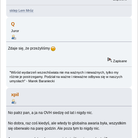
sklep Lem Mróz
Q
Juror
Zdaje się, że przeżyliśmy
Zapisane
"Wśród wydarzeń wszechświata nie ma ważnych i nieważnych, tylko my
różnie je postrzegamy. Podział na ważne i nieważne odbywa się w naszych
umysłach" - Marek Baraniecki
xpil
No patrz pan, a ja na OVH siedzę od lat i nigdy nic.
No dobra, raz coś kiedyś, ale wtedy to globalna awaria była, wszystkim
się oberwało na parę godzin. Ale poza tym to nigdy nic.