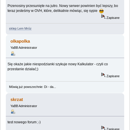
Przenosiny przesunięte na jutro. Nowy serwer powinien być lepszy, bo
teraz jesteśmy w OVH, które, delikatnie mówiąc, się sypie
Zapisane
sklep Lem Mróz
olkapolka
YaBB Administrator
Się okaże jakie niespodzianki szykuje nowy Kalkulator - czyli co
przestanie działać;)
Zapisane
Mówią już powszechnie: Di - da...
skrzat
YaBB Administrator
test nowego forum ;-)
Zapisane