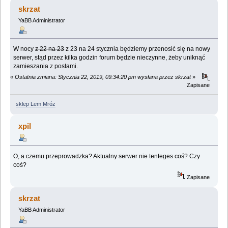
(Przeczytany 68813 razy)
skrzat
YaBB Administrator
W nocy
z 22 na 23
z 23 na 24 stycznia będziemy przenosić się na nowy
serwer, stąd przez kilka godzin forum będzie nieczynne, żeby uniknąć
zamieszania z postami.
«
Ostatnia zmiana: Stycznia 22, 2019, 09:34:20 pm wysłana przez skrzat
»
Zapisane
sklep Lem Mróz
xpil
O, a czemu przeprowadzka? Aktualny serwer nie tenteges coś? Czy
coś?
Zapisane
skrzat
YaBB Administrator