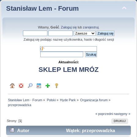
Stanisław Lem - Forum
Witamy,
Gość
.
Zaloguj się
lub
zarejestruj
.
Zaloguj się podając nazwę użytkownika, hasło i długość sesji
Aktualności:
SKLEP LEM MRÓZ
Stanisław Lem - Forum
»
Polski
»
Hyde Park
»
Organizacja forum
»
przeprowadzka
« poprzedni
następny »
Strony: [
1
]
DRUKUJ
Autor
Wątek: przeprowadzka