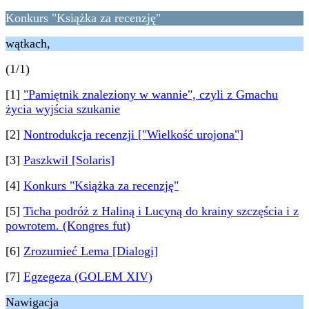
Konkurs "Książka za recenzję"
wątkach,
(1/1)
[1]
"Pamiętnik znaleziony w wannie", czyli z Gmachu
życia wyjścia szukanie
[2]
Nontrodukcja recenzji ["Wielkość urojona"]
[3]
Paszkwil [Solaris]
[4]
Konkurs "Książka za recenzję"
[5]
Ticha podróż z Haliną i Lucyną do krainy szczęścia i z
powrotem. (Kongres fut)
[6]
Zrozumieć Lema [Dialogi]
[7]
Egzegeza (GOLEM XIV)
Nawigacja