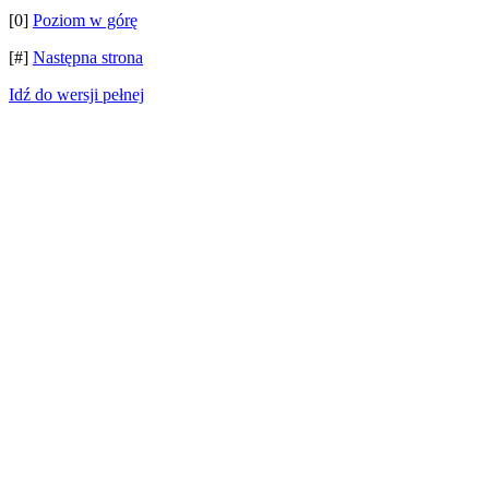
[0]
Poziom w górę
[#]
Następna strona
Idź do wersji pełnej