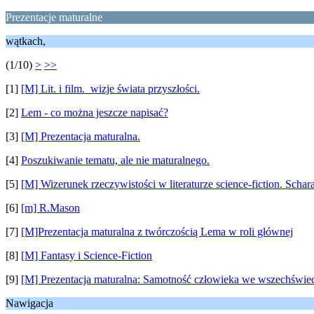
Prezentacje maturalne
wątkach,
(1/10)
>
>>
[1]
[M] Lit. i film. wizje świata przyszłości.
[2]
Lem - co można jeszcze napisać?
[3]
[M] Prezentacja maturalna.
[4]
Poszukiwanie tematu, ale nie maturalnego.
[5]
[M] Wizerunek rzeczywistości w literaturze science-fiction. Schar
[6]
[m] R.Mason
[7]
[M]Prezentacja maturalna z twórczością Lema w roli głównej
[8]
[M] Fantasy i Science-Fiction
[9]
[M] Prezentacja maturalna: Samotność człowieka we wszechświec
Nawigacja