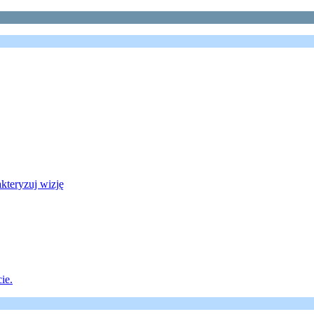
akteryzuj wizję
ie.