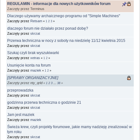
REGULAMIN - informacje dla nowych użytkowników forum
Zaczęty przez Terminus
Dlaczego używamy archaicznego programu od "Simple Machines"
Zaczęty przez
Retsam
«
1
2
3
»
dlaczego forum nie działało przez ponad dobę?
Zaczęty przez
skrzat
Przerwa techniczna w nocy z soboty na niedzielę 11/12 kwietnia 2015
Zaczęty przez
skrzat
Szukaj czyli brak wyszukiwarki
Zaczęty przez
xetras
«
1
2
»
Usunięcie konta na forum
Zaczęty przez
maziek
«
1
2
»
[SPRAWY ORGANIZACYJNE]
Zaczęty przez nty_qrld
«
1
2
3
...
38
»
przeprowadzka
Zaczęty przez
skrzat
godzinna przerwa techniczna o godzinie 21
Zaczęty przez
skrzat
Jam jest maziek
Zaczęty przez
maziek
Świeża krew, czyli projekty forumowe, jakie mamy nadzieję zrealizować w
tym roku
Zaczęty przez
skrzat