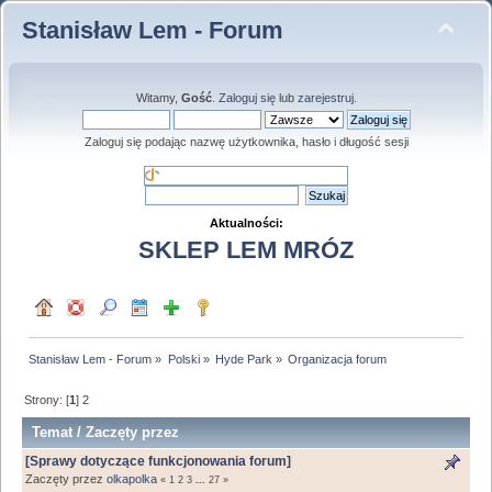
Stanisław Lem - Forum
Witamy,
Gość
.
Zaloguj się
lub
zarejestruj
.
Zaloguj się podając nazwę użytkownika, hasło i długość sesji
Aktualności:
SKLEP LEM MRÓZ
Stanisław Lem - Forum
»
Polski
»
Hyde Park
»
Organizacja forum
Strony: [
1
]
2
Temat
/
Zaczęty przez
[Sprawy dotyczące funkcjonowania forum]
Zaczęty przez
olkapolka
«
1
2
3
...
27
»