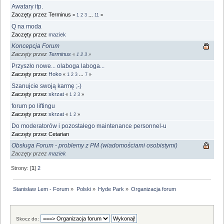
Awatary itp.
Zaczęty przez Terminus
«
1
2
3
...
11
»
Q na moda
Zaczęty przez
maziek
Koncepcja Forum
Zaczęty przez
Terminus
«
1
2
3
»
Przyszło nowe... olaboga laboga...
Zaczęty przez
Hoko
«
1
2
3
...
7
»
Szanujcie swoją karmę ;-)
Zaczęty przez
skrzat
«
1
2
3
»
forum po liftingu
Zaczęty przez
skrzat
«
1
2
»
Do moderatorów i pozostałego maintenance personnel-u
Zaczęty przez Cetarian
Obsługa Forum - problemy z PM (wiadomościami osobistymi)
Zaczęty przez
maziek
Strony: [
1
]
2
Stanisław Lem - Forum
»
Polski
»
Hyde Park
»
Organizacja forum
Skocz do: