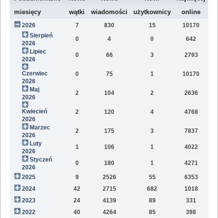
W
miesięcy
wątki
wiadomości
użytkownicy
online
2026
7
830
15
10170
79
Sierpień
0
4
0
642
2
2026
Lipiec
0
66
3
2793
11
2026
Czerwiec
0
75
1
10170
15
2026
Maj
2
104
2
2636
12
2026
Kwiecień
2
120
4
4768
11
2026
Marzec
2
175
3
7837
10
2026
Luty
1
106
1
4022
7
2026
Styczeń
0
180
1
4271
9
2026
2025
9
2526
55
6353
81
2024
42
2715
682
1018
47
2023
24
4139
89
331
12
2022
40
4264
85
398
11