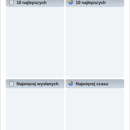
10 najlepszych
10 najlepszych
wątków (wg odpowiedzi)
wątków (wg wyświetleń)
Najwięcej wysłanych
Najwięcej czasu
wątków
online