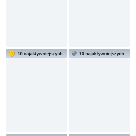
10 najaktywniejszych
10 najaktywniejszych
użytkowników
działów