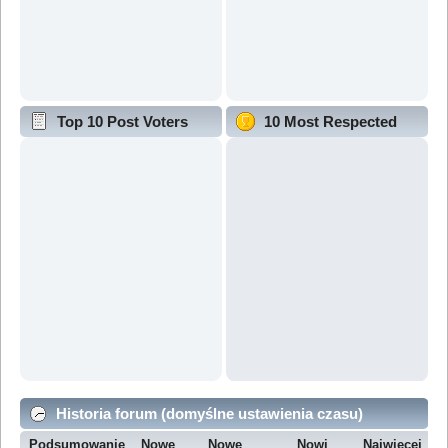
Top 10 Post Voters
10 Most Respected
Historia forum (domyślne ustawienia czasu)
Podsumowanie
Nowe
Nowe
Nowi
Najwięcej