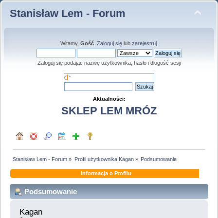
Stanisław Lem - Forum
Witamy,
Gość
.
Zaloguj się
lub
zarejestruj
.
Zaloguj się podając nazwę użytkownika, hasło i długość sesji
Aktualności:
SKLEP LEM MRÓZ
Stanisław Lem - Forum
»
Profil użytkownika Kagan
»
Podsumowanie
Informacja o Profilu
Podsumowanie
Kagan 