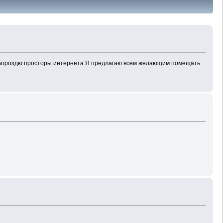
но бороздю просторы интернета.Я предлагаю всем желающим помещать