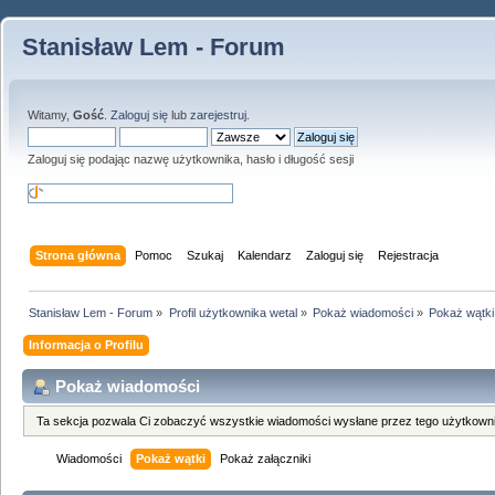
Stanisław Lem - Forum
Witamy,
Gość
.
Zaloguj się
lub
zarejestruj
.
Zaloguj się podając nazwę użytkownika, hasło i długość sesji
Strona główna
Pomoc
Szukaj
Kalendarz
Zaloguj się
Rejestracja
Stanisław Lem - Forum
»
Profil użytkownika wetal
»
Pokaż wiadomości
»
Pokaż wątki
Informacja o Profilu
Pokaż wiadomości
Ta sekcja pozwala Ci zobaczyć wszystkie wiadomości wysłane przez tego użytkowni
Wiadomości
Pokaż wątki
Pokaż załączniki