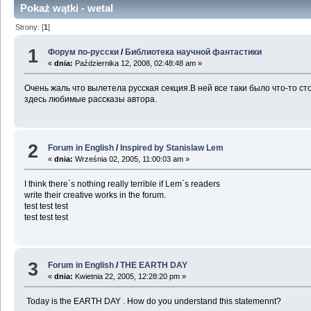
Pokaż wątki - wetal
Strony: [
1
]
1
Форум по-русски
/
Библиотека научной фантастики
«
dnia:
Października 12, 2008, 02:48:48 am »
Очень жаль что вылетела русская секция.В ней все таки было что-то
здесь любимые рассказы автора.
2
Forum in English
/
Inspired by Stanislaw Lem
«
dnia:
Września 02, 2005, 11:00:03 am »
I think there`s nothing really terrible if Lem`s readers
write their creative works in the forum.
test test test
test test test
3
Forum in English
/
THE EARTH DAY
«
dnia:
Kwietnia 22, 2005, 12:28:20 pm »
Today is the EARTH DAY . How do you understand this statemennt?