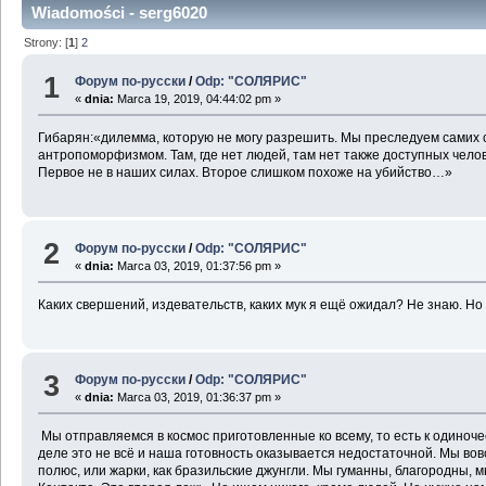
Wiadomości - serg6020
Strony: [
1
]
2
1
Форум по-русски
/
Odp: "СОЛЯРИС"
«
dnia:
Marca 19, 2019, 04:44:02 pm »
Гибарян:«дилемма, которую не могу разрешить. Мы преследуем самих 
антропоморфизмом. Там, где нет людей, там нет также доступных чел
Первое не в наших силах. Второе слишком похоже на убийство…»
2
Форум по-русски
/
Odp: "СОЛЯРИС"
«
dnia:
Marca 03, 2019, 01:37:56 pm »
Каких свершений, издевательств, каких мук я ещё ожидал? Не знаю. Но 
3
Форум по-русски
/
Odp: "СОЛЯРИС"
«
dnia:
Marca 03, 2019, 01:36:37 pm »
Мы отправляемся в космос приготовленные ко всему, то есть к одиночес
деле это не всё и наша готовность оказывается недостаточной. Мы вов
полюс, или жарки, как бразильские джунгли. Мы гуманны, благородны, 