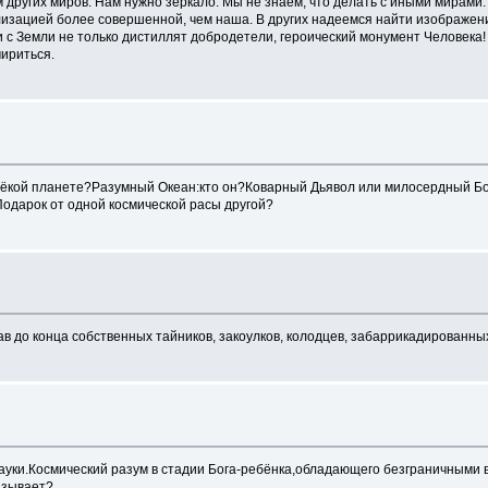
 других миров. Нам нужно зеркало. Мы не знаем, что делать с иными мирами. 
изацией более совершенной, чем наша. В других надеемся найти изображение
 с Земли не только дистиллят добродетели, героический монумент Человека! П
ириться.
лёкой планете?Разумный Океан:кто он?Коварный Дьявол или милосердный Бо
одарок от одной космической расы другой?
в до конца собственных тайников, закоулков, колодцев, забаррикадированны
ауки.Космический разум в стадии Бога-ребёнка,обладающего безграничными
азывает?