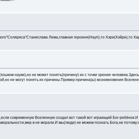
го"Соляриса"Станислава Лема,главная героиня(Hayri),то Хэри(Хэйри),то Ха
ыком науки),но не может понять(причину) их с точки зрения человека.Здесь
,но не могут понять их причины.Пример:причина(ы) возникновения Вселенной
сли современную Вселенную создал вот такой вот играющий Бог-ребёнок.И всё
и аморальности,мир в не морали.И мы(люди) не можем познать Бога,не потому