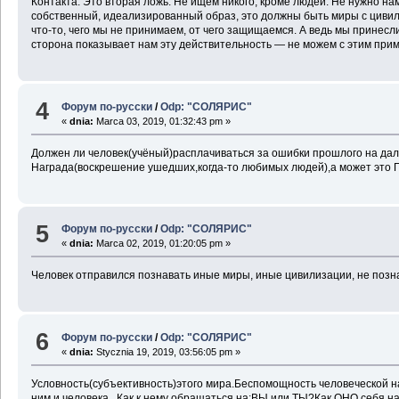
Контакта. Это вторая ложь. Не ищем никого, кроме людей. Не нужно нам
собственный, идеализированный образ, это должны быть миры с цивил
что-то, чего мы не принимаем, от чего защищаемся. А ведь мы принесли
сторона показывает нам эту действительность — не можем с этим прим
4
Форум по-русски
/
Odp: "СОЛЯРИС"
«
dnia:
Marca 03, 2019, 01:32:43 pm »
Должен ли человек(учёный)расплачиваться за ошибки прошлого на да
Награда(воскрешение ушедших,когда-то любимых людей),а может это П
5
Форум по-русски
/
Odp: "СОЛЯРИС"
«
dnia:
Marca 02, 2019, 01:20:05 pm »
Человек отправился познавать иные миры, иные цивилизации, не позна
6
Форум по-русски
/
Odp: "СОЛЯРИС"
«
dnia:
Stycznia 19, 2019, 03:56:05 pm »
Условность(субъективность)этого мира.Беспомощность человеческой н
ним и человека...Как к нему обращаться на:ВЫ или ТЫ?Как ОНО себя н