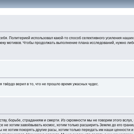
себя. Политерией использовал какой-то способ селективного усиления наших
овеку мотивов. Чтобы продолжать выполнение плана исследований, нужно ли
я твёрдо верил в то, что не прошло время ужасных чудес.
тву, борьбе, страданиям и смерти. Из скромности мы не говорим этого вслух,
се не хотим завоёвывать космос, хотим только расширить Землю до его грани
мы не хотим покорять другие расы, хотим только передать им наши ценности 