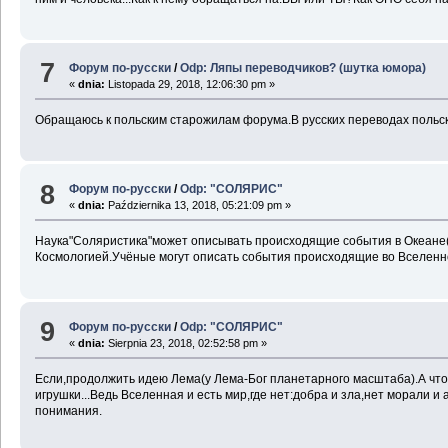
7
Форум по-русски
/
Odp: Ляпы переводчиков? (шутка юмора)
«
dnia:
Listopada 29, 2018, 12:06:30 pm »
Обращаюсь к польским старожилам форума.В русских переводах польско
8
Форум по-русски
/
Odp: "СОЛЯРИС"
«
dnia:
Października 13, 2018, 05:21:09 pm »
Наука"Соляристика"может описывать происходящие события в Океане(яз
Космологией.Учёные могут описать события происходящие во Вселенной
9
Форум по-русски
/
Odp: "СОЛЯРИС"
«
dnia:
Sierpnia 23, 2018, 02:52:58 pm »
Если,продолжить идею Лема(у Лема-Бог планетарного масштаба).А что,е
игрушки...Ведь Вселенная и есть мир,где нет:добра и зла,нет морали 
понимания.