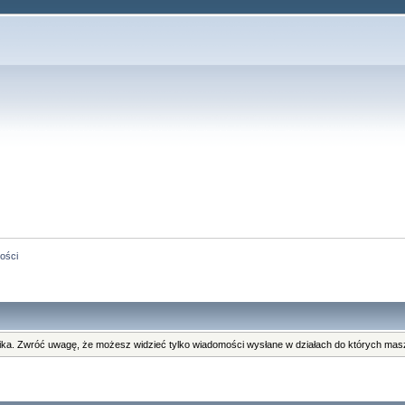
ości
ka. Zwróć uwagę, że możesz widzieć tylko wiadomości wysłane w działach do których masz