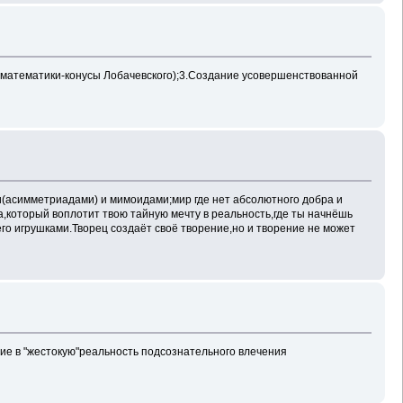
математики-конусы Лобачевского);3.Создание усовершенствованной
и(асимметриадами) и мимоидами;мир где нет абсолютного добра и
,который воплотит твою тайную мечту в реальность,где ты начнёшь
го игрушками.Творец создаёт своё творение,но и творение не может
ие в "жестокую"реальность подсознательного влечения