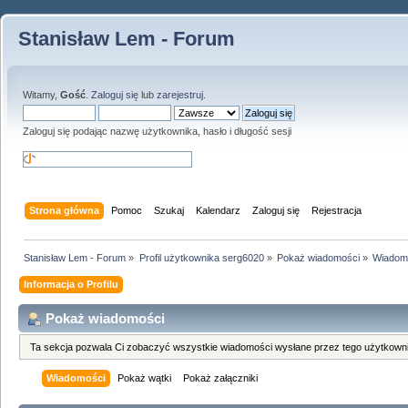
Stanisław Lem - Forum
Witamy,
Gość
.
Zaloguj się
lub
zarejestruj
.
Zaloguj się podając nazwę użytkownika, hasło i długość sesji
Strona główna
Pomoc
Szukaj
Kalendarz
Zaloguj się
Rejestracja
Stanisław Lem - Forum
»
Profil użytkownika serg6020
»
Pokaż wiadomości
»
Wiadom
Informacja o Profilu
Pokaż wiadomości
Ta sekcja pozwala Ci zobaczyć wszystkie wiadomości wysłane przez tego użytkowni
Wiadomości
Pokaż wątki
Pokaż załączniki