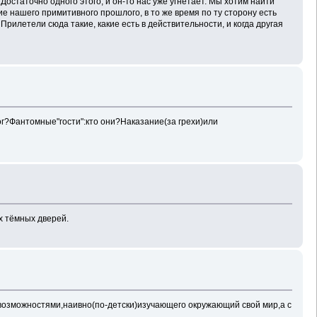
Достаточно одного этого, и он-то нас уже угнетает. Мы хотим найти
 нашего примитивного прошлого, в то же время по ту сторону есть
рилетели сюда такие, какие есть в действительности, и когда другая
г?Фантомные"гости":кто они?Наказание(за грехи)или
х тёмных дверей.
 возможностями,наивно(по-детски)изучающего окружающий свой мир,а с