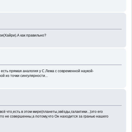
ри(Хайри).А как правильно?
 есть прямая аналогия у С.Лема с современной наукой-
 из точки сингулярности...
 что,есть в этом мире(планеты,звёзды,галактики...)это его
,что не совершенны,а потому,что Он находится за гранью нашего