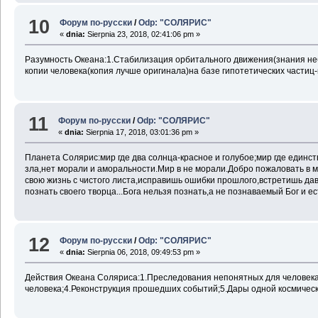
10
Форум по-русски
/
Odp: "СОЛЯРИС"
«
dnia:
Sierpnia 23, 2018, 02:41:06 pm »
Разумность Океана:1.Стабилизация орбитального движения(знания не
копии человека(копия лучше оригинала)на базе гипотетических частиц
11
Форум по-русски
/
Odp: "СОЛЯРИС"
«
dnia:
Sierpnia 17, 2018, 03:01:36 pm »
Планета Солярис:мир где два солнца-красное и голубое;мир где един
зла,нет морали и аморальности.Мир в не морали.Добро пожаловать в 
свою жизнь с чистого листа,исправишь ошибки прошлого,встретишь дав
познать своего творца...Бога нельзя познать,а не познаваемый Бог и е
12
Форум по-русски
/
Odp: "СОЛЯРИС"
«
dnia:
Sierpnia 06, 2018, 09:49:53 pm »
Действия Океана Соляриса:1.Преследования непонятных для человека 
человека;4.Реконструкция прошедших событий;5.Дары одной космическ