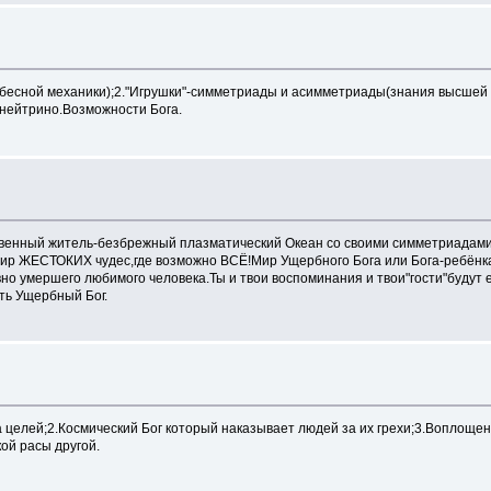
бесной механики);2."Игрушки"-симметриады и асимметриады(знания высшей 
-нейтрино.Возможности Бога.
ственный житель-безбрежный плазматический Океан со своими симметриадам
мир ЖЕСТОКИХ чудес,где возможно ВСЁ!Мир Ущербного Бога или Бога-ребёнка
но умершего любимого человека.Ты и твои воспоминания и твои"гости"будут е
сть Ущербный Бог.
целей;2.Космический Бог который наказывает людей за их грехи;3.Воплощен
ой расы другой.