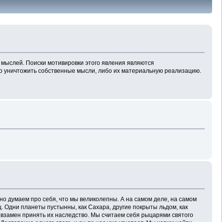
 мыслей. Поиски мотивировки этого явления являются
бо уничтожить собственные мысли, либо их материальную реализацию.
 но думаем про себя, что мы великолепны. А на самом деле, на самом
ц. Одни планеты пустынны, как Сахара, другие покрыты льдом, как
и взамен принять их наследство. Мы считаем себя рыцарями святого