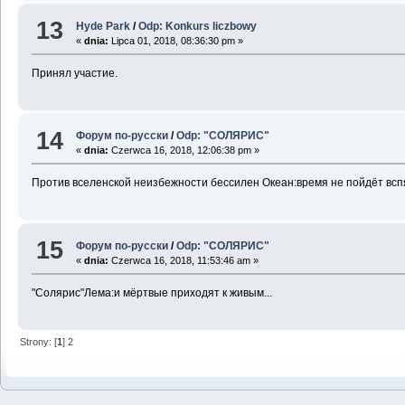
13
Hyde Park
/
Odp: Konkurs liczbowy
«
dnia:
Lipca 01, 2018, 08:36:30 pm »
Принял участие.
14
Форум по-русски
/
Odp: "СОЛЯРИС"
«
dnia:
Czerwca 16, 2018, 12:06:38 pm »
Против вселенской неизбежности бессилен Океан:время не пойдёт вспя
15
Форум по-русски
/
Odp: "СОЛЯРИС"
«
dnia:
Czerwca 16, 2018, 11:53:46 am »
"Солярис"Лема:и мёртвые приходят к живым...
Strony: [
1
]
2