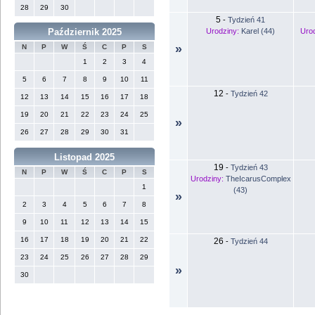
28
29
30
5
-
Tydzień 41
Urodziny:
Karel (44)
Urod
Październik 2025
»
N
P
W
Ś
C
P
S
1
2
3
4
5
6
7
8
9
10
11
12
-
Tydzień 42
12
13
14
15
16
17
18
19
20
21
22
23
24
25
»
26
27
28
29
30
31
Listopad 2025
19
-
Tydzień 43
N
P
W
Ś
C
P
S
Urodziny:
TheIcarusComplex
1
(43)
»
2
3
4
5
6
7
8
9
10
11
12
13
14
15
16
17
18
19
20
21
22
26
-
Tydzień 44
23
24
25
26
27
28
29
»
30