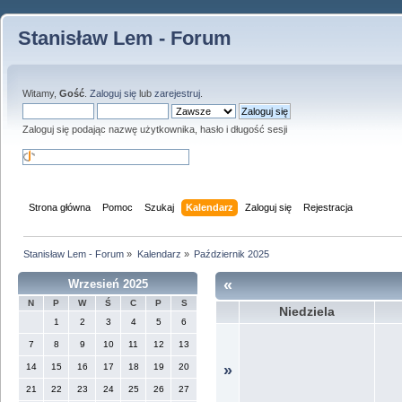
Stanisław Lem - Forum
Witamy,
Gość
.
Zaloguj się
lub
zarejestruj
.
Zaloguj się podając nazwę użytkownika, hasło i długość sesji
Strona główna
Pomoc
Szukaj
Kalendarz
Zaloguj się
Rejestracja
Stanisław Lem - Forum
»
Kalendarz
»
Październik 2025
«
Wrzesień 2025
N
P
W
Ś
C
P
S
Niedziela
1
2
3
4
5
6
7
8
9
10
11
12
13
14
15
16
17
18
19
20
»
21
22
23
24
25
26
27