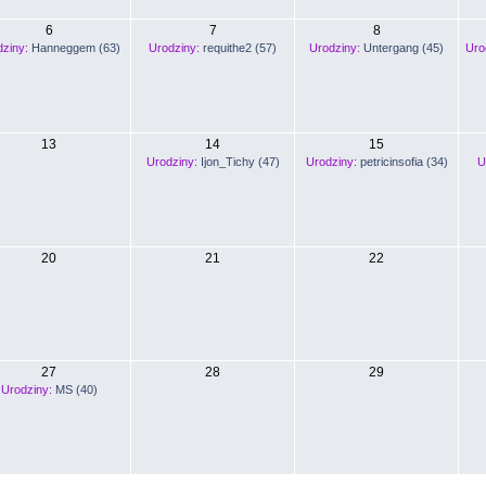
6
7
8
ziny:
Hanneggem (63)
Urodziny:
requithe2 (57)
Urodziny:
Untergang (45)
Uro
13
14
15
Urodziny:
Ijon_Tichy (47)
Urodziny:
petricinsofia (34)
U
20
21
22
27
28
29
Urodziny:
MS (40)