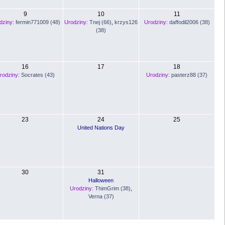
9
10
11
dziny:
fermin771009 (48)
Urodziny:
Tnej (66)
,
krzys126
Urodziny:
daffodil2006 (38)
(38)
16
17
18
rodziny:
Socrates (43)
Urodziny:
pasterz88 (37)
23
24
25
United Nations Day
30
31
Halloween
Urodziny:
ThimGrim (38)
,
Verna (37)