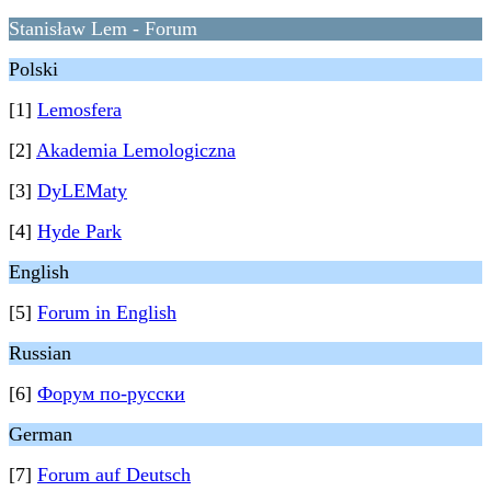
Stanisław Lem - Forum
Polski
[1]
Lemosfera
[2]
Akademia Lemologiczna
[3]
DyLEMaty
[4]
Hyde Park
English
[5]
Forum in English
Russian
[6]
Форум по-русски
German
[7]
Forum auf Deutsch