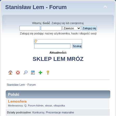
Stanisław Lem - Forum
Witamy,
Gość
.
Zaloguj się
lub
zarejestruj
.
Zaloguj się podając nazwę użytkownika, hasło i długość sesji
Aktualności:
SKLEP LEM MRÓZ
Stanisław Lem - Forum
Polski
Lemosfera
Moderatorzy:
Q
,
Forum Admin
,
skrzat
,
olkapolka
Działy podrzędne
:
Konkursy
,
Prezentacje maturalne