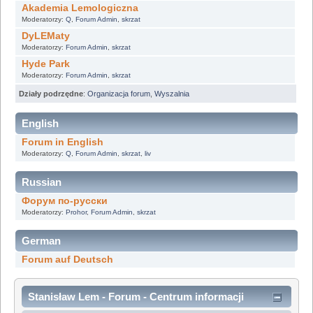
Akademia Lemologiczna
Moderatorzy:
Q
,
Forum Admin
,
skrzat
DyLEMaty
Moderatorzy:
Forum Admin
,
skrzat
Hyde Park
Moderatorzy:
Forum Admin
,
skrzat
Działy podrzędne
:
Organizacja forum
,
Wyszalnia
English
Forum in English
Moderatorzy:
Q
,
Forum Admin
,
skrzat
,
liv
Russian
Форум по-русски
Moderatorzy:
Prohor
,
Forum Admin
,
skrzat
German
Forum auf Deutsch
Stanisław Lem - Forum - Centrum informacji