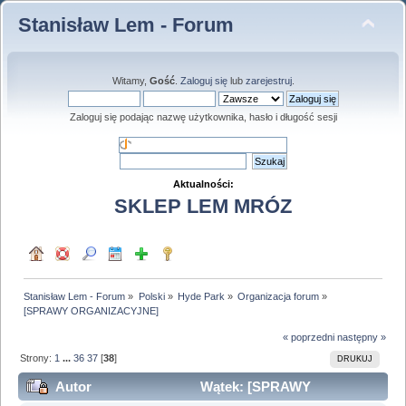
Stanisław Lem - Forum
Witamy,
Gość
.
Zaloguj się
lub
zarejestruj
.
Zaloguj się podając nazwę użytkownika, hasło i długość sesji
Aktualności:
SKLEP LEM MRÓZ
Stanisław Lem - Forum
»
Polski
»
Hyde Park
»
Organizacja forum
»
[SPRAWY ORGANIZACYJNE]
« poprzedni
następny »
Strony:
1
...
36
37
[
38
]
DRUKUJ
Autor
Wątek: [SPRAWY