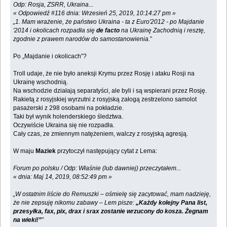
Odp: Rosja, ZSRR, Ukraina...
« Odpowiedź #116 dnia: Wrzesień 25, 2019, 10:14:27 pm »
„1. Mam wrażenie, że państwo Ukraina - ta z Euro'2012 - po Majdanie
'2014 i okolicach rozpadła się
de facto
na Ukrainę Zachodnią i resztę,
zgodnie z prawem narodów do samostanowienia.
”
Po „Majdanie i okolicach”?
Troll udaje, że nie było aneksji Krymu przez Rosję i ataku Rosji na
Ukrainę wschodnią.
Na wschodzie działają separatyści, ale byli i są wspierani przez Rosję.
Rakietą z rosyjskiej wyrzutni z rosyjską załogą zestrzelono samolot
pasażerski z 298 osobami na pokładzie.
Taki był wynik holenderskiego śledztwa.
Oczywiście Ukraina się nie rozpadła.
Cały czas, ze zmiennym natężeniem, walczy z rosyjską agresją.
W maju
Maziek
przytoczył następujący cytat z Lema:
Forum po polsku / Odp: Właśnie (lub dawniej) przeczytałem...
« dnia: Maj 14, 2019, 08:52:49 pm »
„W ostatnim liście do Remuszki – ośmielę się zacytować, mam nadzieję,
że nie zepsuję nikomu zabawy – Lem pisze:
„Każdy kolejny Pana list,
przesyłka, fax, pix, drax i srax zostanie wrzucony do kosza. Żegnam
na wieki!”
”