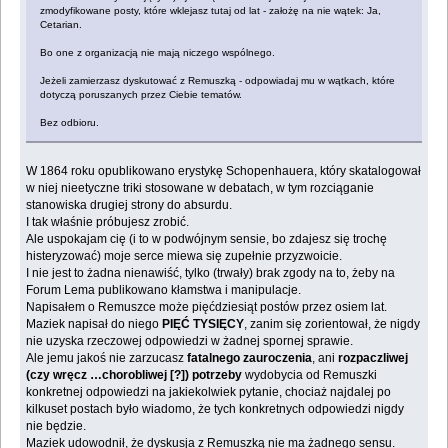
zmodyfikowane posty, które wklejasz tutaj od lat - założę na nie wątek: Ja,
Cetarian.
Bo one z organizacją nie mają niczego wspólnego.
Jeżeli zamierzasz dyskutować z Remuszką - odpowiadaj mu w wątkach, które
dotyczą poruszanych przez Ciebie tematów.
Bez odbioru.
W 1864 roku opublikowano erystykę Schopenhauera, który skatalogował
w niej nieetyczne triki stosowane w debatach, w tym rozciąganie
stanowiska drugiej strony do absurdu.
I tak właśnie próbujesz zrobić.
Ale uspokajam cię (i to w podwójnym sensie, bo zdajesz się trochę
histeryzować) moje serce miewa się zupełnie przyzwoicie.
I nie jest to żadna nienawiść, tylko (trwały) brak zgody na to, żeby na
Forum Lema publikowano kłamstwa i manipulacje.
Napisałem o Remuszce może pięćdziesiąt postów przez osiem lat.
Maziek napisał do niego
PIĘĆ TYSIĘCY
, zanim się zorientował, że nigdy
nie uzyska rzeczowej odpowiedzi w żadnej spornej sprawie.
Ale jemu jakoś nie zarzucasz
fatalnego zauroczenia
, ani
rozpaczliwej
(czy wręcz …chorobliwej [?]) potrzeby
wydobycia od Remuszki
konkretnej odpowiedzi na jakiekolwiek pytanie, chociaż najdalej po
kilkuset postach było wiadomo, że tych konkretnych odpowiedzi nigdy
nie będzie.
Maziek udowodnił, że dyskusja z Remuszką nie ma żadnego sensu.