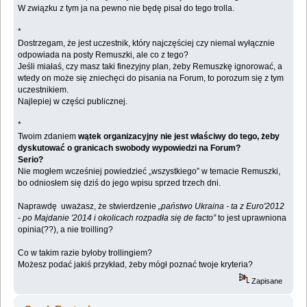
W związku z tym ja na pewno nie będę pisał do tego trolla.
*
Dostrzegam, że jest uczestnik, który najczęściej czy niemal wyłącznie
odpowiada na posty Remuszki, ale co z tego?
Jeśli miałaś, czy masz taki finezyjny plan, żeby Remuszkę ignorować, a
wtedy on może się zniechęci do pisania na Forum, to porozum się z tym
uczestnikiem.
Najlepiej w części publicznej.
*
Twoim zdaniem
wątek organizacyjny nie jest właściwy do tego, żeby
dyskutować o granicach swobody wypowiedzi na Forum?
Serio?
Nie mogłem wcześniej powiedzieć „wszystkiego” w temacie Remuszki,
bo odniosłem się dziś do jego wpisu sprzed trzech dni.
Naprawdę uważasz, że stwierdzenie
„państwo Ukraina - ta z Euro'2012
- po Majdanie '2014 i okolicach rozpadła się de facto”
to jest uprawniona
opinia(??), a nie troilling?
Co w takim razie byłoby trollingiem?
Możesz podać jakiś przykład, żeby mógł poznać twoje kryteria?
Zapisane