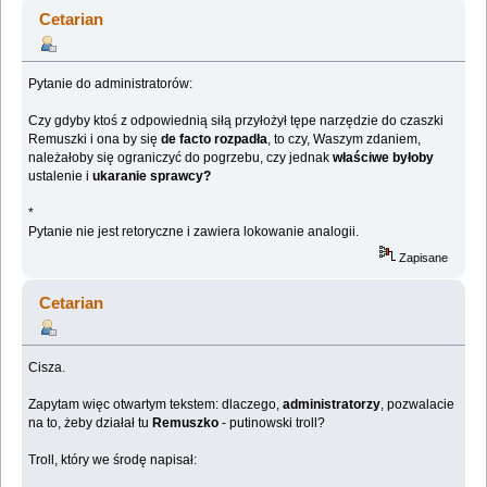
ORGANIZACYJNE] (Przeczytany 1350855 razy)
Cetarian
Pytanie do administratorów:
Czy gdyby ktoś z odpowiednią siłą przyłożył tępe narzędzie do czaszki
Remuszki i ona by się
de facto rozpadła
, to czy, Waszym zdaniem,
należałoby się ograniczyć do pogrzebu, czy jednak
właściwe byłoby
ustalenie i
ukaranie sprawcy?
*
Pytanie nie jest retoryczne i zawiera lokowanie analogii.
Zapisane
Cetarian
Cisza.
Zapytam więc otwartym tekstem: dlaczego,
administratorzy
, pozwalacie
na to, żeby działał tu
Remuszko
- putinowski troll?
Troll, który we środę napisał: