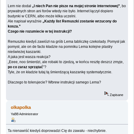
Lem nie dodał
„I niech Pan nie pisze na mojej stronie internetowej”
, bo
prywatnych stron ani forów wtedy nie było. Internet łączył dopiero
budynki w CERN, albo może kilka uczelni.
Ale napisał wyraźnie
„Każdy list Remuszki zostanie wrzucony do
kosza.”
Czego nie rozumiecie w tej instrukcji?
Remuszko kiedyś zawiózł na grób Lema tabliczkę czekolady. Pomysł jak
pomysł, ale on de facto kładzie na pomniku Lema kolejne plastry
nieświeżej kaszanki.
A jaka jest wasza reakcja?
„Eeee, noo śmierdzi, ale robaki to zjedzą, w końcu resztę deszcz zmyje,
po co zaraz sprzątać
”?
Tyle, że on kładzie tutaj tą śmierdzącą kaszankę systematycznie.
Dlaczego to tolerujecie? Wbrew instrukcji samego Lema?
Zapisane
olkapolka
YaBB Administrator
Ta nienawiść kiedyś doprowadzi Cię do zawału - niechybnie.