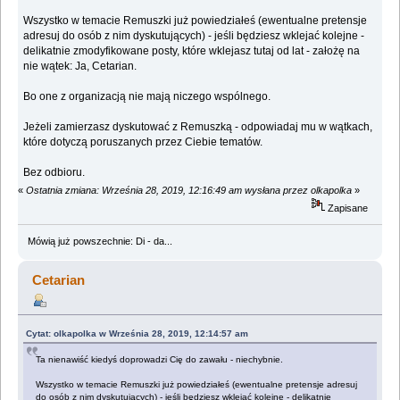
Wszystko w temacie Remuszki już powiedziałeś (ewentualne pretensje
adresuj do osób z nim dyskutujących) - jeśli będziesz wklejać kolejne -
delikatnie zmodyfikowane posty, które wklejasz tutaj od lat - założę na
nie wątek: Ja, Cetarian.
Bo one z organizacją nie mają niczego wspólnego.
Jeżeli zamierzasz dyskutować z Remuszką - odpowiadaj mu w wątkach,
które dotyczą poruszanych przez Ciebie tematów.
Bez odbioru.
«
Ostatnia zmiana: Września 28, 2019, 12:16:49 am wysłana przez olkapolka
»
Zapisane
Mówią już powszechnie: Di - da...
Cetarian
Cytat: olkapolka w Września 28, 2019, 12:14:57 am
Ta nienawiść kiedyś doprowadzi Cię do zawału - niechybnie.
Wszystko w temacie Remuszki już powiedziałeś (ewentualne pretensje adresuj
do osób z nim dyskutujących) - jeśli będziesz wklejać kolejne - delikatnie