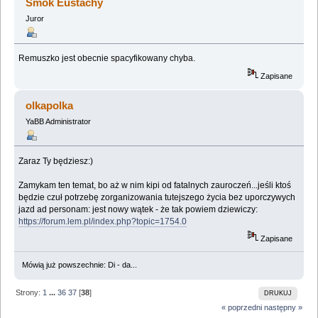
Smok Eustachy
Juror
Remuszko jest obecnie spacyfikowany chyba.
Zapisane
olkapolka
YaBB Administrator
Zaraz Ty będziesz:)
Zamykam ten temat, bo aż w nim kipi od fatalnych zauroczeń...jeśli ktoś
będzie czuł potrzebę zorganizowania tutejszego życia bez uporczywych
jazd ad personam: jest nowy wątek - że tak powiem dziewiczy:
https://forum.lem.pl/index.php?topic=1754.0
Zapisane
Mówią już powszechnie: Di - da...
Strony:
1
...
36
37
[
38
]
DRUKUJ
« poprzedni
następny »