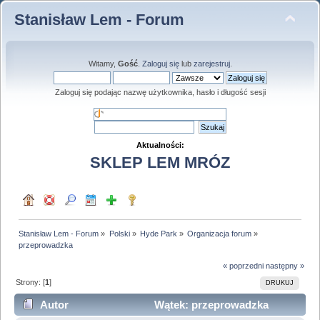
Stanisław Lem - Forum
Witamy,
Gość
.
Zaloguj się
lub
zarejestruj
.
Zaloguj się podając nazwę użytkownika, hasło i długość sesji
Aktualności:
SKLEP LEM MRÓZ
Stanisław Lem - Forum
»
Polski
»
Hyde Park
»
Organizacja forum
»
przeprowadzka
« poprzedni
następny »
Strony: [
1
]
DRUKUJ
Autor
Wątek: przeprowadzka