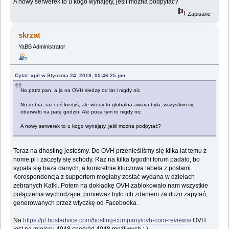
A nowy serwerek to u kogo wynajęty, jeśli można podpytać?
Zapisane
skrzat
YaBB Administrator
Cytat: xpil w Stycznia 24, 2019, 05:46:25 pm
No patrz pan, a ja na OVH siedzę od lat i nigdy nic.
No dobra, raz coś kiedyś, ale wtedy to globalna awaria była, wszystkim się
oberwało na parę godzin. Ale poza tym to nigdy nic.
A nowy serwerek to u kogo wynajęty, jeśli można podpytać?
Teraz na dhosting jesteśmy. Do OVH przenieśliśmy się kilka lat temu z
home.pl i zaczęły się schody. Raz na kilka tygodni forum padało, bo
sypała się baza danych, a konkretnie kluczowa tabela z postami.
Korespondencja z supportem mogłaby zostać wydana w dziełach
zebranych Kafki. Potem na dokładkę OVH zablokowało nam wszystkie
połączenia wychodzące, ponieważ było ich zdaniem za dużo zapytań,
generowanych przez wtyczkę od Facebooka.
Na
https://pl.hostadvice.com/hosting-company/ovh-com-reviews/
OVH