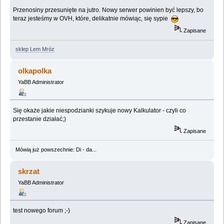
Przenosiny przesunięte na jutro. Nowy serwer powinien być lepszy, bo
teraz jesteśmy w OVH, które, delikatnie mówiąc, się sypie
Zapisane
sklep Lem Mróz
olkapolka
YaBB Administrator
Się okaże jakie niespodzianki szykuje nowy Kalkulator - czyli co
przestanie działać;)
Zapisane
Mówią już powszechnie: Di - da...
skrzat
YaBB Administrator
test nowego forum ;-)
Zapisane