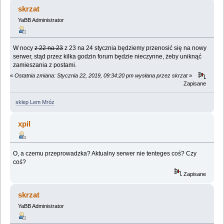
(Przeczytany 68796 razy)
skrzat
YaBB Administrator
W nocy
z 22 na 23
z 23 na 24 stycznia będziemy przenosić się na nowy
serwer, stąd przez kilka godzin forum będzie nieczynne, żeby uniknąć
zamieszania z postami.
«
Ostatnia zmiana: Stycznia 22, 2019, 09:34:20 pm wysłana przez skrzat
»
Zapisane
sklep Lem Mróz
xpil
O, a czemu przeprowadzka? Aktualny serwer nie tenteges coś? Czy
coś?
Zapisane
skrzat
YaBB Administrator