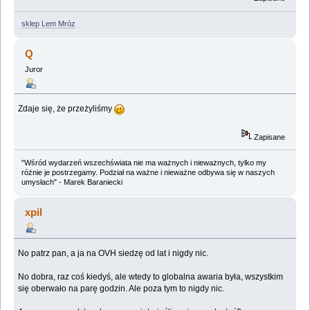
sklep Lem Mróz
Q
Juror
Zdaje się, że przeżyliśmy
Zapisane
"Wśród wydarzeń wszechświata nie ma ważnych i nieważnych, tylko my
różnie je postrzegamy. Podział na ważne i nieważne odbywa się w naszych
umysłach" - Marek Baraniecki
xpil
No patrz pan, a ja na OVH siedzę od lat i nigdy nic.
No dobra, raz coś kiedyś, ale wtedy to globalna awaria była, wszystkim
się oberwało na parę godzin. Ale poza tym to nigdy nic.