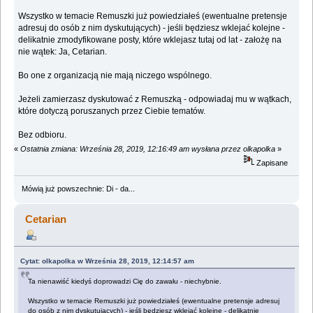
Wszystko w temacie Remuszki już powiedziałeś (ewentualne pretensje
adresuj do osób z nim dyskutujących) - jeśli będziesz wklejać kolejne -
delikatnie zmodyfikowane posty, które wklejasz tutaj od lat - założę na
nie wątek: Ja, Cetarian.
Bo one z organizacją nie mają niczego wspólnego.
Jeżeli zamierzasz dyskutować z Remuszką - odpowiadaj mu w wątkach,
które dotyczą poruszanych przez Ciebie tematów.
Bez odbioru.
«
Ostatnia zmiana: Września 28, 2019, 12:16:49 am wysłana przez olkapolka
»
Zapisane
Mówią już powszechnie: Di - da...
Cetarian
Cytat: olkapolka w Września 28, 2019, 12:14:57 am
Ta nienawiść kiedyś doprowadzi Cię do zawału - niechybnie.
Wszystko w temacie Remuszki już powiedziałeś (ewentualne pretensje adresuj
do osób z nim dyskutujących) - jeśli będziesz wklejać kolejne - delikatnie