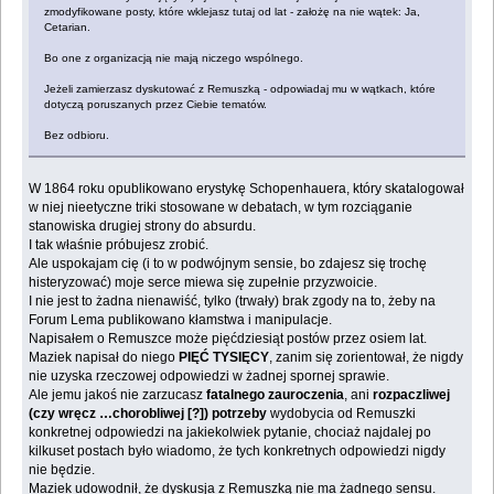
zmodyfikowane posty, które wklejasz tutaj od lat - założę na nie wątek: Ja,
Cetarian.
Bo one z organizacją nie mają niczego wspólnego.
Jeżeli zamierzasz dyskutować z Remuszką - odpowiadaj mu w wątkach, które
dotyczą poruszanych przez Ciebie tematów.
Bez odbioru.
W 1864 roku opublikowano erystykę Schopenhauera, który skatalogował
w niej nieetyczne triki stosowane w debatach, w tym rozciąganie
stanowiska drugiej strony do absurdu.
I tak właśnie próbujesz zrobić.
Ale uspokajam cię (i to w podwójnym sensie, bo zdajesz się trochę
histeryzować) moje serce miewa się zupełnie przyzwoicie.
I nie jest to żadna nienawiść, tylko (trwały) brak zgody na to, żeby na
Forum Lema publikowano kłamstwa i manipulacje.
Napisałem o Remuszce może pięćdziesiąt postów przez osiem lat.
Maziek napisał do niego
PIĘĆ TYSIĘCY
, zanim się zorientował, że nigdy
nie uzyska rzeczowej odpowiedzi w żadnej spornej sprawie.
Ale jemu jakoś nie zarzucasz
fatalnego zauroczenia
, ani
rozpaczliwej
(czy wręcz …chorobliwej [?]) potrzeby
wydobycia od Remuszki
konkretnej odpowiedzi na jakiekolwiek pytanie, chociaż najdalej po
kilkuset postach było wiadomo, że tych konkretnych odpowiedzi nigdy
nie będzie.
Maziek udowodnił, że dyskusja z Remuszką nie ma żadnego sensu.