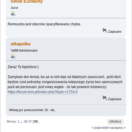
Smok Eustachy
Juror
Remuszko jest obecnie spacyfikowany chyba.
Zapisane
olkapolka
YaBB Administrator
Zaraz Ty będziesz:)
Zamykam ten temat, bo aż w nim kipi od fatalnych zauroczeń...jeśli ktoś
będzie czuł potrzebę zorganizowania tutejszego życia bez uporczywych
jazd ad personam: jest nowy wątek - że tak powiem dziewiczy:
https://forum.lem.pl/index.php?topic=1754.0
Zapisane
Mówią już powszechnie: Di - da...
Strony:
1
...
36
37
[
38
]
DRUKUJ
« poprzedni
następny »