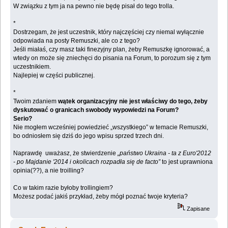
W związku z tym ja na pewno nie będę pisał do tego trolla.
*
Dostrzegam, że jest uczestnik, który najczęściej czy niemal wyłącznie
odpowiada na posty Remuszki, ale co z tego?
Jeśli miałaś, czy masz taki finezyjny plan, żeby Remuszkę ignorować, a
wtedy on może się zniechęci do pisania na Forum, to porozum się z tym
uczestnikiem.
Najlepiej w części publicznej.
*
Twoim zdaniem
wątek organizacyjny nie jest właściwy do tego, żeby
dyskutować o granicach swobody wypowiedzi na Forum?
Serio?
Nie mogłem wcześniej powiedzieć „wszystkiego” w temacie Remuszki,
bo odniosłem się dziś do jego wpisu sprzed trzech dni.
Naprawdę uważasz, że stwierdzenie
„państwo Ukraina - ta z Euro'2012
- po Majdanie '2014 i okolicach rozpadła się de facto”
to jest uprawniona
opinia(??), a nie troilling?
Co w takim razie byłoby trollingiem?
Możesz podać jakiś przykład, żeby mógł poznać twoje kryteria?
Zapisane