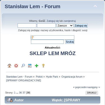
Stanisław Lem - Forum
Witamy,
Gość
.
Zaloguj się
lub
zarejestruj
.
Zaloguj się podając nazwę użytkownika, hasło i długość sesji
Aktualności:
SKLEP LEM MRÓZ
Stanisław Lem - Forum
»
Polski
»
Hyde Park
»
Organizacja forum
»
[SPRAWY ORGANIZACYJNE]
« poprzedni
następny »
Strony:
1
...
36
37
[
38
]
DRUKUJ
Autor
Wątek: [SPRAWY