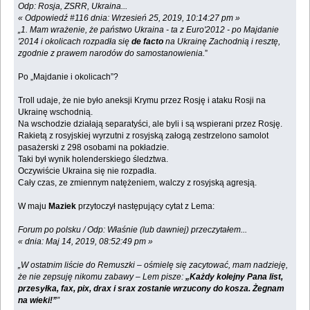
Odp: Rosja, ZSRR, Ukraina...
« Odpowiedź #116 dnia: Wrzesień 25, 2019, 10:14:27 pm »
„1. Mam wrażenie, że państwo Ukraina - ta z Euro'2012 - po Majdanie
'2014 i okolicach rozpadła się
de facto
na Ukrainę Zachodnią i resztę,
zgodnie z prawem narodów do samostanowienia.
”
Po „Majdanie i okolicach”?
Troll udaje, że nie było aneksji Krymu przez Rosję i ataku Rosji na
Ukrainę wschodnią.
Na wschodzie działają separatyści, ale byli i są wspierani przez Rosję.
Rakietą z rosyjskiej wyrzutni z rosyjską załogą zestrzelono samolot
pasażerski z 298 osobami na pokładzie.
Taki był wynik holenderskiego śledztwa.
Oczywiście Ukraina się nie rozpadła.
Cały czas, ze zmiennym natężeniem, walczy z rosyjską agresją.
W maju
Maziek
przytoczył następujący cytat z Lema:
Forum po polsku / Odp: Właśnie (lub dawniej) przeczytałem...
« dnia: Maj 14, 2019, 08:52:49 pm »
„W ostatnim liście do Remuszki – ośmielę się zacytować, mam nadzieję,
że nie zepsuję nikomu zabawy – Lem pisze:
„Każdy kolejny Pana list,
przesyłka, fax, pix, drax i srax zostanie wrzucony do kosza. Żegnam
na wieki!”
”