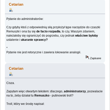
ORGANIZACYJNE] (Przeczytany 1356819 razy)
Cetarian
Pytanie do administratorów:
Czy gdyby ktoś z odpowiednią siłą przyłożył tępe narzędzie do czaszki
Remuszki i ona by się
de facto rozpadła
, to czy, Waszym zdaniem,
należałoby się ograniczyć do pogrzebu, czy jednak
właściwe byłoby
ustalenie i
ukaranie sprawcy?
*
Pytanie nie jest retoryczne i zawiera lokowanie analogii.
Zapisane
Cetarian
Cisza.
Zapytam więc otwartym tekstem: dlaczego,
administratorzy
, pozwalacie
na to, żeby działał tu
Remuszko
- putinowski troll?
Troll, który we środę napisał: