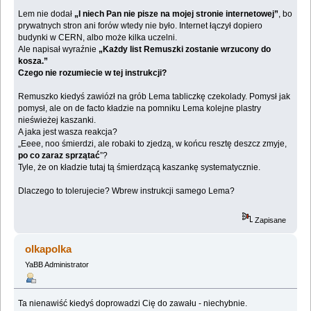
Lem nie dodał
„I niech Pan nie pisze na mojej stronie internetowej”
, bo
prywatnych stron ani forów wtedy nie było. Internet łączył dopiero
budynki w CERN, albo może kilka uczelni.
Ale napisał wyraźnie
„Każdy list Remuszki zostanie wrzucony do
kosza.”
Czego nie rozumiecie w tej instrukcji?
Remuszko kiedyś zawiózł na grób Lema tabliczkę czekolady. Pomysł jak
pomysł, ale on de facto kładzie na pomniku Lema kolejne plastry
nieświeżej kaszanki.
A jaka jest wasza reakcja?
„Eeee, noo śmierdzi, ale robaki to zjedzą, w końcu resztę deszcz zmyje,
po co zaraz sprzątać
”?
Tyle, że on kładzie tutaj tą śmierdzącą kaszankę systematycznie.
Dlaczego to tolerujecie? Wbrew instrukcji samego Lema?
Zapisane
olkapolka
YaBB Administrator
Ta nienawiść kiedyś doprowadzi Cię do zawału - niechybnie.