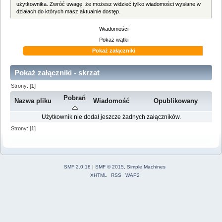
użytkownika. Zwróć uwagę, że możesz widzieć tylko wiadomości wysłane w
działach do których masz aktualnie dostęp.
Wiadomości
Pokaż wątki
Pokaż załączniki
Pokaż załączniki - skrzat
Strony: [
1
]
Pobrań
Nazwa pliku
Wiadomość
Opublikowany
Użytkownik nie dodał jeszcze żadnych załączników.
Strony: [
1
]
SMF 2.0.18
|
SMF © 2015
,
Simple Machines
XHTML
RSS
WAP2