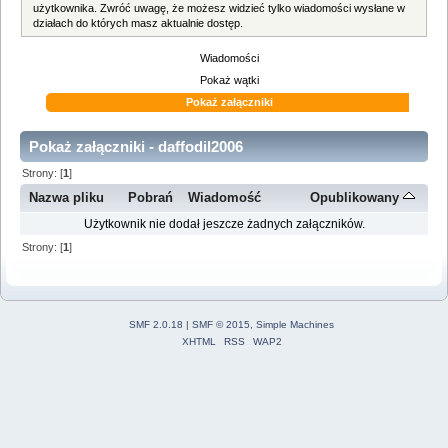
użytkownika. Zwróć uwagę, że możesz widzieć tylko wiadomości wysłane w
działach do których masz aktualnie dostęp.
Wiadomości
Pokaż wątki
Pokaż załączniki
Pokaż załączniki - daffodil2006
Strony: [
1
]
Nazwa pliku
Pobrań
Wiadomość
Opublikowany
Użytkownik nie dodał jeszcze żadnych załączników.
Strony: [
1
]
SMF 2.0.18
|
SMF © 2015
,
Simple Machines
XHTML
RSS
WAP2