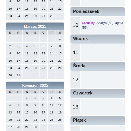
9
10
11
12
13
14
15
16
17
18
19
20
21
22
Poniedziałek
23
24
25
26
27
28
Urodziny:
Shallya (39)
,
agata
10
Marzec 2025
(53)
N
P
W
Ś
C
P
S
Wtorek
1
2
3
4
5
6
7
8
11
9
10
11
12
13
14
15
16
17
18
19
20
21
22
Środa
23
24
25
26
27
28
29
30
31
12
Kwiecień 2025
N
P
W
Ś
C
P
S
Czwartek
1
2
3
4
5
6
7
8
9
10
11
12
13
13
14
15
16
17
18
19
Piątek
20
21
22
23
24
25
26
27
28
29
30