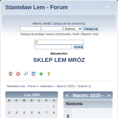
Stanisław Lem - Forum
Witamy,
Gość
.
Zaloguj się
lub
zarejestruj
.
Zaloguj się podając nazwę użytkownika, hasło i długość sesji
Aktualności:
SKLEP LEM MRÓZ
Stanisław Lem - Forum
»
Kalendarz
»
Marzec 2025
»
Tydzień 11
«
Marzec 2025
-
»
Luty 2025
N
P
W
Ś
C
P
S
Tydzień 11
Niedziela
1
2
3
4
5
6
7
8
9