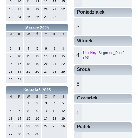
9
10
11
12
13
14
15
16
17
18
19
20
21
22
Poniedziałek
23
24
25
26
27
28
3
Marzec 2025
N
P
W
Ś
C
P
S
Wtorek
1
2
3
4
5
6
7
8
Urodziny:
Siegmund_Duerf
4
9
10
11
12
13
14
15
(40)
16
17
18
19
20
21
22
Środa
23
24
25
26
27
28
29
30
31
5
Kwiecień 2025
N
P
W
Ś
C
P
S
Czwartek
1
2
3
4
5
6
7
8
9
10
11
12
6
13
14
15
16
17
18
19
Piątek
20
21
22
23
24
25
26
27
28
29
30