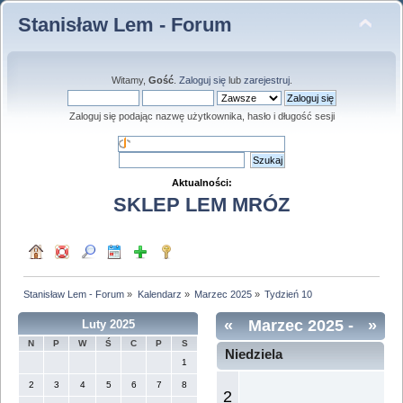
Stanisław Lem - Forum
Witamy,
Gość
.
Zaloguj się
lub
zarejestruj
.
Zaloguj się podając nazwę użytkownika, hasło i długość sesji
Aktualności:
SKLEP LEM MRÓZ
Stanisław Lem - Forum
»
Kalendarz
»
Marzec 2025
»
Tydzień 10
«
Marzec 2025
-
»
Luty 2025
N
P
W
Ś
C
P
S
Tydzień 10
Niedziela
1
2
3
4
5
6
7
8
2