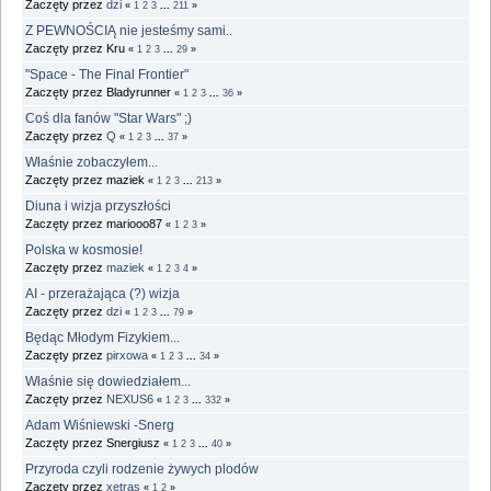
Zaczęty przez
dzi
«
1
2
3
...
211
»
Z PEWNOŚCIĄ nie jesteśmy sami..
Zaczęty przez Kru
«
1
2
3
...
29
»
"Space - The Final Frontier"
Zaczęty przez Bladyrunner
«
1
2
3
...
36
»
Coś dla fanów "Star Wars" ;)
Zaczęty przez
Q
«
1
2
3
...
37
»
Właśnie zobaczyłem...
Zaczęty przez maziek
«
1
2
3
...
213
»
Diuna i wizja przyszłości
Zaczęty przez mariooo87
«
1
2
3
»
Polska w kosmosie!
Zaczęty przez
maziek
«
1
2
3
4
»
AI - przerażająca (?) wizja
Zaczęty przez
dzi
«
1
2
3
...
79
»
Będąc Młodym Fizykiem...
Zaczęty przez
pirxowa
«
1
2
3
...
34
»
Właśnie się dowiedziałem...
Zaczęty przez
NEXUS6
«
1
2
3
...
332
»
Adam Wiśniewski -Snerg
Zaczęty przez Snergiusz
«
1
2
3
...
40
»
Przyroda czyli rodzenie żywych plodów
Zaczęty przez
xetras
«
1
2
»