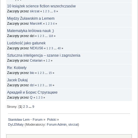
10 książek science fiction wszechczasów
Zaczęty przez
skrzat
«
1
2
3
...
8
»
Między Żuławskim a Lemem
Zaczęty przez
MarcinK
«
1
2
3
4
»
Matematyka królowa nauk ;)
Zaczęty przez dzi
«
1
2
3
...
118
»
Ludzkość jako gatunek
Zaczęty przez
NEXUS6
«
1
2
3
...
40
»
Sztuczna inteligencja – szanse i zagrożenia
Zaczęty przez
Cetarian
«
1
2
»
Re: Kobiety
Zaczęty przez
bio
«
1
2
3
...
15
»
Jacek Dukaj
Zaczęty przez
dzi
«
1
2
3
...
16
»
Аркадий и Борис Стругацкие
Zaczęty przez
Q
«
1
2
3
»
Strony: [
1
]
2
3
...
9
Stanisław Lem - Forum
»
Polski
»
DyLEMaty
(Moderatorzy:
Forum Admin
,
skrzat
)