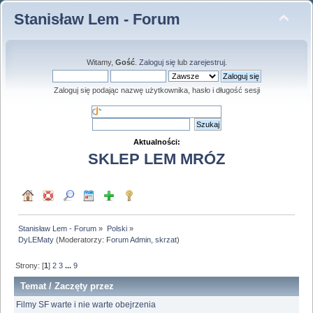
Stanisław Lem - Forum
Witamy,
Gość
.
Zaloguj się
lub
zarejestruj
.
Zaloguj się podając nazwę użytkownika, hasło i długość sesji
Aktualności:
SKLEP LEM MRÓZ
Stanisław Lem - Forum
»
Polski
»
DyLEMaty
(Moderatorzy:
Forum Admin
,
skrzat
)
Strony: [
1
]
2
3
...
9
Temat
/
Zaczęty przez
Filmy SF warte i nie warte obejrzenia