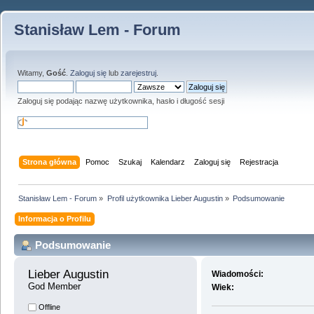
Stanisław Lem - Forum
Witamy,
Gość
.
Zaloguj się
lub
zarejestruj
.
Zaloguj się podając nazwę użytkownika, hasło i długość sesji
Strona główna
Pomoc
Szukaj
Kalendarz
Zaloguj się
Rejestracja
Stanisław Lem - Forum
»
Profil użytkownika Lieber Augustin
»
Podsumowanie
Informacja o Profilu
Podsumowanie
Lieber Augustin 
Wiadomości:
God Member
Wiek:
Offline