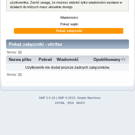
użytkownika. Zwróć uwagę, że możesz widzieć tylko wiadomości wysłane w
działach do których masz aktualnie dostęp.
Wiadomości
Pokaż wątki
Pokaż załączniki
Pokaż załączniki - vitrifax
Strony: [
1
]
Nazwa pliku
Pobrań
Wiadomość
Opublikowany
Użytkownik nie dodał jeszcze żadnych załączników.
Strony: [
1
]
SMF 2.0.18
|
SMF © 2015
,
Simple Machines
XHTML
RSS
WAP2