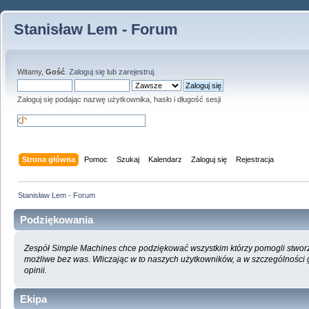
Stanisław Lem - Forum
Witamy,
Gość
.
Zaloguj się
lub
zarejestruj
.
Zaloguj się podając nazwę użytkownika, hasło i długość sesji
Strona główna
Pomoc
Szukaj
Kalendarz
Zaloguj się
Rejestracja
Stanisław Lem - Forum
Podziękowania
Zespół Simple Machines chce podziękować wszystkim którzy pomogli stworzyć
możliwe bez was. Wliczając w to naszych użytkowników, a w szczególności
opinii.
Ekipa