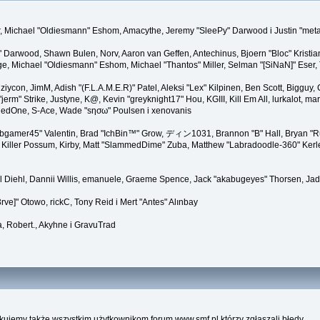
ner, Michael "Oldiesmann" Eshom, Amacythe, Jeremy "SleePy" Darwood i Justin "met
" Darwood, Shawn Bulen, Norv, Aaron van Geffen, Antechinus, Bjoern "Bloc" Kristi
 Michael "Oldiesmann" Eshom, Michael "Thantos" Miller, Selman "[SiNaN]" Eser, Th
 ziycon, JimM, Adish "(F.L.A.M.E.R)" Patel, Aleksi "Lex" Kilpinen, Ben Scott, Biggu
" Strike, Justyne, K@, Kevin "greyknight17" Hou, KGIII, Kill Em All, lurkalot, marga
, RedOne, S-Ace, Wade "sησω" Poulsen i xenovanis
gamer45" Valentin, Brad "IchBin™" Grow, ディン1031, Brannon "B" Hall, Bryan "Run
Killer Possum, Kirby, Matt "SlammedDime" Zuba, Matthew "Labradoodle-360" Kerle, 
el Diehl, Dannii Willis, emanuele, Graeme Spence, Jack "akabugeyes" Thorsen, Jad
ve]" Otowo, rickC, Tony Reid i Mert "Antes" Alınbay
, Robert., Akyhne i GravuTrad
kujemy także wszystkim użytkownikom forum www.smf.pl którzy zgłaszali błędy