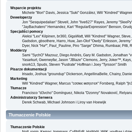
Wsparcie projektu
Michele "Illori" Davis, Jessica "Suki" González, Will "Kindred" Wag
Deweloperzy
Jon "Sesquipedalian" Stovell, John "live627" Rayes, Jeremy "SleePy
"JayBachatero" Hernandez, Karl "RegularExpression" Benson, Grudge,
Specjaliści pomocy
Aleksi "Lex" Kilpinen, br360, GigaWatt, Will "Kindred" Wagner, Steve,
Gadsdon, gbsothere, Harro, Huw, Jan-Olof "Owdy" Eriksson, Jeremy "jerm
Dyer, Nick "Ha²", Paul_Pauline, Piro "Sarge" Dhima, Rumbaar, Pitti
Modderzy
Sami "SychO" Mazouz, Diego Andrés, Gary M. Gadsdon, Jonathan "vb
Yasarkurt, Gwenwyfar, Jason "JBlaze" Clemons, Jerry, Joker™, Kays, 
snork13, Spuds, Steven "Fustrate" Hoffman i Joey "Tyrsson" Smith
Pisarze dokumentacji
Irisado, Joshua "groundup" Dickerson, AngellinaBelle, Chainy, Dani
Marketing
Will "Kindred" Wagner, Marcus "cσσкιє мσηѕтєя" Forsberg, Ralph "[n3r
Tłumacze
Francisco "d3vcho" Domínguez, Nikola "Dzonny" Novaković, Relyana
Administratorzy Serwera
Derek Schwab, Michael Johnson i Liroy van Hoewijk
Tłumaczenie Polskie
Tłumaczenie Polskie
Nolt, ronin, Kemac, tommass, CyPhErR, HaWaN, WilK, voythas i dzię