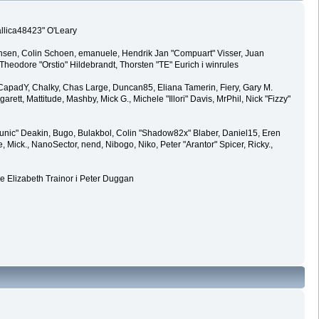
allica48423" O'Leary
ansen, Colin Schoen, emanuele, Hendrik Jan "Compuart" Visser, Juan
eodore "Orstio" Hildebrandt, Thorsten "TE" Eurich i winrules
y, CapadY, Chalky, Chas Large, Duncan85, Eliana Tamerin, Fiery, Gary M.
rett, Mattitude, Mashby, Mick G., Michele "Illori" Davis, MrPhil, Nick "Fizzy"
ic" Deakin, Bugo, Bulakbol, Colin "Shadow82x" Blaber, Daniel15, Eren
Mick., NanoSector, nend, Nibogo, Niko, Peter "Arantor" Spicer, Ricky.,
e Elizabeth Trainor i Peter Duggan