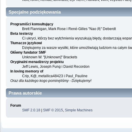
Specjalne podziękowania
Programiści konsultujący
Brett Flannigan, Mark Rose i René-Gilles "Nao 尚" Deberdt
Beta testerzy
Ci ukryci, którzy bez wytchnienia wyszukują błędy, dostarczają ws
Tłumacze językowi
Dziękujemy za wasze wysiłki, które umożliwiają ludziom na całym ś
Główny fundator SMF
Unknown W. "[Unknown]" Brackets
Oryginalni menadżerzy projektu
Jeff Lewis, Joseph Fung i David Recordon
In loving memory of
Crip, K@, metallica48423 i Paul_Pauline
Oraz dla każdego kogo pominęliśmy - Dziękujemy!
Prawa autorskie
Forum
SMF 2.0.18
|
SMF © 2015
,
Simple Machines