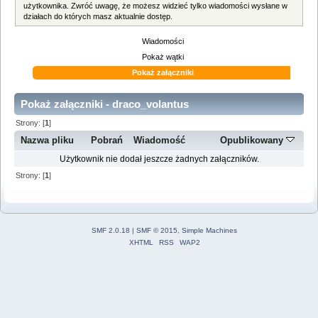
użytkownika. Zwróć uwagę, że możesz widzieć tylko wiadomości wysłane w
działach do których masz aktualnie dostęp.
Wiadomości
Pokaż wątki
Pokaż załączniki
Pokaż załączniki - draco_volantus
Strony: [
1
]
Nazwa pliku
Pobrań
Wiadomość
Opublikowany
Użytkownik nie dodał jeszcze żadnych załączników.
Strony: [
1
]
SMF 2.0.18
|
SMF © 2015
,
Simple Machines
XHTML
RSS
WAP2