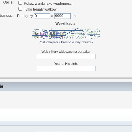
Opcje:
Pokaż wyniki jako wiadomości
Tylko tematy wątków
domości:
Pomiędzy
a
dni
Weryfikacja:
Posłuchaj liter
/
Prośba o inny obrazek
Wpisz litery widoczne na obrazku:
Year of His birth:
ie