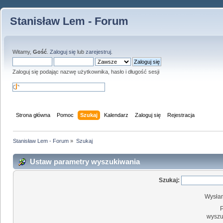
Stanisław Lem - Forum
Witamy,
Gość
.
Zaloguj się
lub
zarejestruj
.
Zaloguj się podając nazwę użytkownika, hasło i długość sesji
Strona główna
Pomoc
Szukaj
Kalendarz
Zaloguj się
Rejestracja
Stanisław Lem - Forum
»
Szukaj
Ustaw parametry wyszukiwania
Szukaj:
Wysłan
wyszu