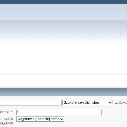
np.
Orwell
e przez:
Porządek
kiwania: