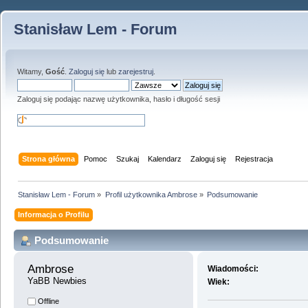
Stanisław Lem - Forum
Witamy,
Gość
.
Zaloguj się
lub
zarejestruj
.
Zaloguj się podając nazwę użytkownika, hasło i długość sesji
Strona główna
Pomoc
Szukaj
Kalendarz
Zaloguj się
Rejestracja
Stanisław Lem - Forum
»
Profil użytkownika Ambrose
»
Podsumowanie
Informacja o Profilu
Podsumowanie
Ambrose 
Wiadomości:
YaBB Newbies
Wiek:
Offline