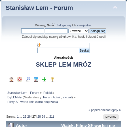
Stanisław Lem - Forum
Witamy,
Gość
.
Zaloguj się
lub
zarejestruj
.
Zaloguj się podając nazwę użytkownika, hasło i długość sesji
Aktualności:
SKLEP LEM MRÓZ
Stanisław Lem - Forum
»
Polski
»
DyLEMaty
(Moderatorzy:
Forum Admin
,
skrzat
) »
Filmy SF warte i nie warte obejrzenia
« poprzedni
następny »
Strony:
1
...
25
26
[
27
]
28
29
...
211
DRUKUJ
Autor
Wątek: Filmy SF warte i nie