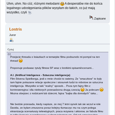
Uhm, uhm. No cóż, różnymi metodami
A desperatów nie do końca
legalnego udostępniania plików wysyłam do takich, co już mają
wszystko, czyli
tu
.
Zapisane
Lostris
Juror
Cytuj
Przejscie threada o ksiazkach w tematyke filmu podsunelo mi pomysl na ten
thread
Proponuje podawac tytuly filmow SF wraz z krotkimi opisami/ocenami...
A.I. (Artifical Inteligence - Sztuczna inteligencja)
Film Stivena Spielberga, jesli o mnie chodzi to swietny. Ze "smaczkow" to byly
tam fajnie pokazane relacje spoleczne i stosunek ludzi to robotow ze sztuczna
inteligencja. Wszystko w taki "realny" sposob... Poza tym fajny film z
kontrowersyjna i dla niektorych przesadzona drugą czescią
Ja polecam
Mozna obejrzec z rodzicami lub dziecmi, fajna "bajka dla doroslych" taka...
Nie bedzie przesada, kiedy napisze, ze moj 7 letni synek tak sie wczul w role
Davida, ze bylam zmuszona poraz kolejny tlumaczyc mu na czym polega
ekranizacja scenariuszy telewizyjnych, praca rezysera i aktorow, ze fabula filmu
to tylko fantazja naszpikowana cudzym talentem etc. Od tak emocjonalnie