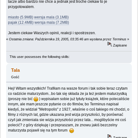
lacze albo bardzo nie chce a jednak jest troche ciekaw to je
przygotowalem.
miasto (5.9MB)
wersja mala (3.1MB)
pajak (12.4MB)
wersja mala (7.2MB)
Jestem ciekaw Waszych opinii, reakcji i spostrzezen.
«
Ostatnia zmiana: Października 19, 2005, 03:35:46 am wysłana przez Terminus
»
Zapisane
This user possesses the following skills:
Tala
Gość
Hej! Witam wszystkich! Trafiłam na wasze forum i tak sobie teraz czytam
co radzicie maturzystom...bo tak się składa że ja też jestem maturzystką
(proszę nie bić
) wypisałam sobie już tytuły książek, które polecaliście
innym, ale mam jeszcze pytanie co do filmów, bo Terminus napisał
kiedyś, że widział "Metropolis" z 1927, właśnie o coś takiego mi chodzi, o
filmy z różnych lat, gdzie ukazana jest wizja przyszłości, by porównać
czy/i jak zmieniała sie wizja przyszłości przez lata... moglibyście mi coś
polecić? z góry dziękuję i przepraszam, że znowu jakiś bezczelny
maturzysta pojawił się na tym forum
Zapisane