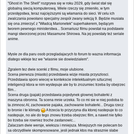
"Ghost in The Shell" rozgrywa się w roku 2029, gdy świat stał się
globalną siecią komputerową. Wiele rzeczy się zmieniło, w tym
przestępstwa, teraz najcięższymi są włamania do sieci. W celu ich
zwalczania powołano specjalny zespół zwany sekcją 9. Będzie musiała
się ona zmierzyć z "Władcą Marionetek" superhakerem, będącym
tworem pewnego ministerstwa... Scenariusz filmu powstał na podstawie
mangi stworzonej przez Masamune Shirowa. Na jej powstały też seriale
anime.
Mysle ze dla paru osob przegladajacych to forum to wazna informacja
dlatego wkleje tez we "wlasnie sie dowiedzialem".
Zgralem tez dwie scenki z filmu, moje ulubione.
Scena pierwsza (miasto) przedstawia wizje miasta przyszlosci.
Przedstawia sporo wiecej w kontekscie intelektualnym sztucznej
inteligencji ktora w nim wystepuje ale by to zrozumiec trzeba by obejrzec
film...
Scena druga (pajak) przedstawia pojedynek glownej bohaterki z
maszyna obronna. Ta scena mnie urzeka. To co mi sie w niej podoba to
ta zimnosc AI, zachowanie pajaka, zachowanie bohaterki... Druga rzecz
to bronie i te klimaty
A trzecia to przyczyna dla ktorej nastepuje to co
nastepuje, no ale do tego znowu trzeba obejrzec film, a nawet nie tylko
bo trzeba sie rowniez troche zastanowic...
Zalaczam dwie wersje, wieksza i mniejsza. Mniejszych nie polecam bo
sa obrzydliwie skompresowane, jesli jednak ktos ma strasznie slabe