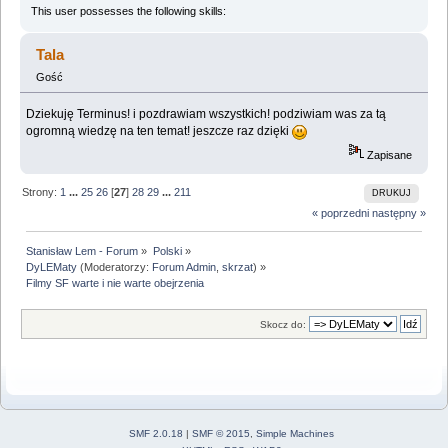
This user possesses the following skills:
Tala
Gość
Dziekuję Terminus! i pozdrawiam wszystkich! podziwiam was za tą
ogromną wiedzę na ten temat! jeszcze raz dzięki
Zapisane
Strony:
1
...
25
26
[
27
]
28
29
...
211
DRUKUJ
« poprzedni
następny »
Stanisław Lem - Forum
»
Polski
»
DyLEMaty
(Moderatorzy:
Forum Admin
,
skrzat
) »
Filmy SF warte i nie warte obejrzenia
Skocz do:
SMF 2.0.18
|
SMF © 2015
,
Simple Machines