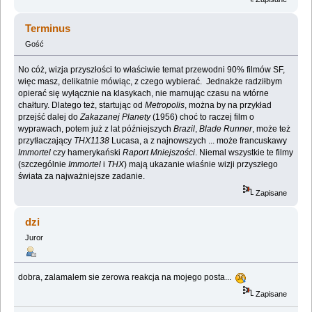
Terminus
Gość
No cóż, wizja przyszłości to właściwie temat przewodni 90% filmów SF,
więc masz, delikatnie mówiąc, z czego wybierać. Jednakże radziłbym
opierać się wyłącznie na klasykach, nie marnując czasu na wtórne
chałtury. Dlatego też, startując od
Metropolis
, można by na przykład
przejść dalej do
Zakazanej Planety
(1956) choć to raczej film o
wyprawach, potem już z lat późniejszych
Brazil
,
Blade Runner
, może też
przytłaczający
THX1138
Lucasa, a z najnowszych ... może francuskawy
Immortel
czy hamerykański
Raport Mniejszości
. Niemal wszystkie te filmy
(szczególnie
Immortel
i
THX
) mają ukazanie właśnie wizji przyszłego
świata za najważniejsze zadanie.
Zapisane
dzi
Juror
dobra, zalamalem sie zerowa reakcja na mojego posta...
Zapisane