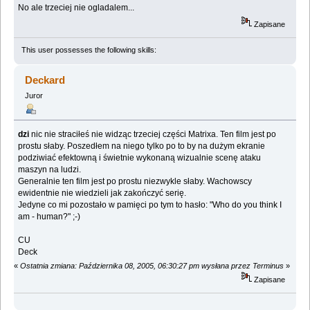
No ale trzeciej nie ogladalem...
Zapisane
This user possesses the following skills:
Deckard
Juror
dzi
nic nie straciłeś nie widząc trzeciej części Matrixa. Ten film jest po
prostu słaby. Poszedłem na niego tylko po to by na dużym ekranie
podziwiać efektowną i świetnie wykonaną wizualnie scenę ataku
maszyn na ludzi.
Generalnie ten film jest po prostu niezwykle słaby. Wachowscy
ewidentnie nie wiedzieli jak zakończyć serię.
Jedyne co mi pozostało w pamięci po tym to hasło: "Who do you think I
am - human?" ;-)
CU
Deck
«
Ostatnia zmiana: Października 08, 2005, 06:30:27 pm wysłana przez Terminus
»
Zapisane