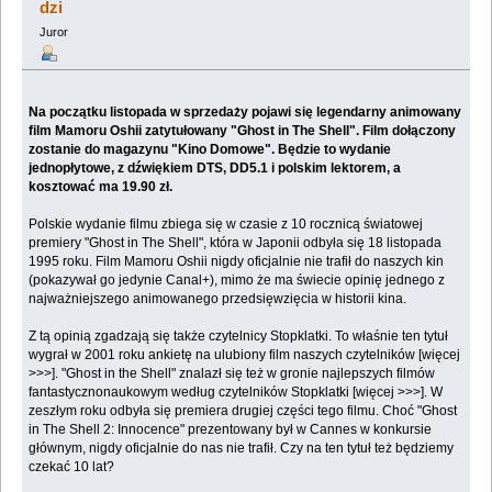
dzi
Juror
Na początku listopada w sprzedaży pojawi się legendarny animowany
film Mamoru Oshii zatytułowany "Ghost in The Shell". Film dołączony
zostanie do magazynu "Kino Domowe". Będzie to wydanie
jednopłytowe, z dźwiękiem DTS, DD5.1 i polskim lektorem, a
kosztować ma 19.90 zł.
Polskie wydanie filmu zbiega się w czasie z 10 rocznicą światowej
premiery "Ghost in The Shell", która w Japonii odbyła się 18 listopada
1995 roku. Film Mamoru Oshii nigdy oficjalnie nie trafił do naszych kin
(pokazywał go jedynie Canal+), mimo że ma świecie opinię jednego z
najważniejszego animowanego przedsięwzięcia w historii kina.
Z tą opinią zgadzają się także czytelnicy Stopklatki. To właśnie ten tytuł
wygrał w 2001 roku ankietę na ulubiony film naszych czytelników [więcej
>>>]. "Ghost in the Shell" znalazł się też w gronie najlepszych filmów
fantastycznonaukowym według czytelników Stopklatki [więcej >>>]. W
zeszłym roku odbyła się premiera drugiej części tego filmu. Choć "Ghost
in The Shell 2: Innocence" prezentowany był w Cannes w konkursie
głównym, nigdy oficjalnie do nas nie trafił. Czy na ten tytuł też będziemy
czekać 10 lat?