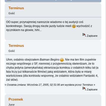
warte obejrzenia (Przeczytany 3776311 razy)
Terminus
Gość
OO super, przynajmniej nareszcie wiadomo o tej audycji coś
konkretnego. Swoją drogą niezłe jazdy ludzie mieli
wychodzić z
ręcznikiem na głowie, hihi...
Zapisane
Terminus
Gość
Uhm, ostatnio obejrzałem
Batman Begins
. Nie ma ten film zupełnie
niczego wspólnego z SF, niemniej z przyjemnością stwierdzam, że to
chyba jedyna (amerykańska) ekranizacja komiksu z ostatnich kilku lat (a
fala liczy już kilkanaście filmów) jaką widziałem, która była w miarę
wartościowa (dla kontrastu wspomnę, że ostatnio widziałem Fantastic 4,
żal słów).
«
Ostatnia zmiana: Września 17, 2005, 02:31:06 am wysłana przez Terminus
»
Zapisane
Przemek
Juror