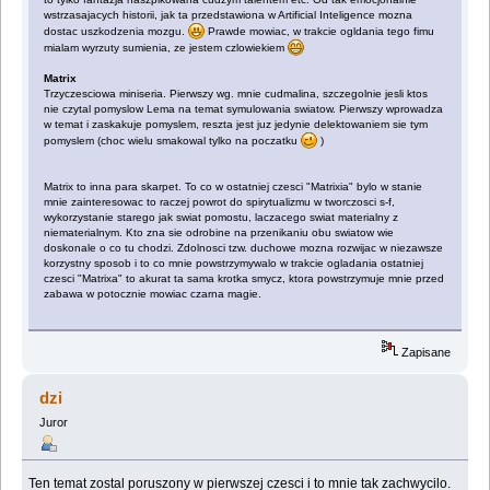
wstrzasajacych historii, jak ta przedstawiona w Artificial Inteligence mozna
dostac uszkodzenia mozgu.
Prawde mowiac, w trakcie ogldania tego fimu
mialam wyrzuty sumienia, ze jestem czlowiekiem
Matrix
Trzyczesciowa miniseria. Pierwszy wg. mnie cudmalina, szczegolnie jesli ktos
nie czytal pomyslow Lema na temat symulowania swiatow. Pierwszy wprowadza
w temat i zaskakuje pomyslem, reszta jest juz jedynie delektowaniem sie tym
pomyslem (choc wielu smakowal tylko na poczatku
)
Matrix to inna para skarpet. To co w ostatniej czesci "Matrixia" bylo w stanie
mnie zainteresowac to raczej powrot do spirytualizmu w tworczosci s-f,
wykorzystanie starego jak swiat pomostu, laczacego swiat materialny z
niematerialnym. Kto zna sie odrobine na przenikaniu obu swiatow wie
doskonale o co tu chodzi. Zdolnosci tzw. duchowe mozna rozwijac w niezawsze
korzystny sposob i to co mnie powstrzymywalo w trakcie ogladania ostatniej
czesci "Matrixa" to akurat ta sama krotka smycz, ktora powstrzymuje mnie przed
zabawa w potocznie mowiac czarna magie.
Zapisane
dzi
Juror
Ten temat zostal poruszony w pierwszej czesci i to mnie tak zachwycilo.